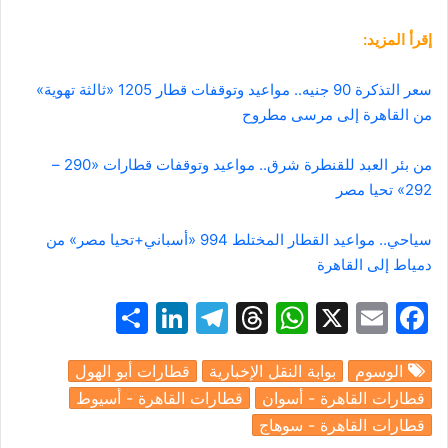
إقرأ المزيد:
سعر التذكرة 90 جنيه.. مواعيد وتوقفات قطار 1205 «ثالثة تهوية»
من القاهرة إلى مرسى مطروح
من بئر العبد للقنطرة شرق.. مواعيد وتوقفات قطارات «290 –
292» تحيا مصر
سياحي.. مواعيد القطار المختلط 994 «أسباني+تحيا مصر» من
دمياط إلى القاهرة
S
Li
T
T
W
X
E
F
h
n
el
hr
h
m
a
الوسوم
بوابة النقل الإخبارية
قطارات أبو الهول
ar
k
e
e
at
ai
c
قطارات القاهرة - أسوان
قطارات القاهرة - أسيوط
e
e
gr
a
s
l
e
قطارات القاهرة - سوهاج
dI
a
d
A
b