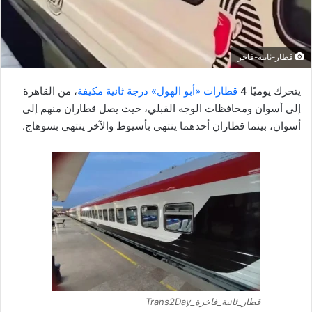
إ
ل
ك
قطار-ثانية-فاجر
ت
ر
يتحرك يوميًا 4
قطارات «أبو الهول» درجة ثانية مكيفة
، من القاهرة
و
إلى أسوان ومحافظات الوجه القبلي، حيث يصل قطاران منهم إلى
ن
أسوان، بينما قطاران أحدهما ينتهي بأسيوط والآخر ينتهي بسوهاج.
ي
ا
قطار_ثانية_فاخرة_Trans2Day