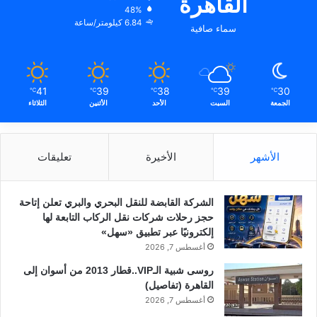
القاهرة
48%
6.84 كيلومتر/ساعة
سماء صافية
41
39
38
39
30
℃
℃
℃
℃
℃
الجمعة
السبت
الأحد
الأثنين
الثلاثاء
الأشهر
الأخيرة
تعليقات
الشركة القابضة للنقل البحري والبري تعلن إتاحة
حجز رحلات شركات نقل الركاب التابعة لها
إلكترونيًا عبر تطبيق «سهل»
أغسطس 7, 2026
روسى شبية الـVIP..قطار 2013 من أسوان إلى
القاهرة (تفاصيل)
أغسطس 7, 2026