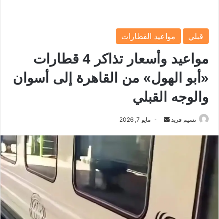
قبلي
مواعيد القطارات
مواعيد وأسعار تذاكر 4 قطارات
«أبو الهول» من القاهرة إلى أسوان
والوجه القبلي
نسيم فريد
أ
مايو 7, 2026
ر
س
ل
ب
ر
ي
د
ا