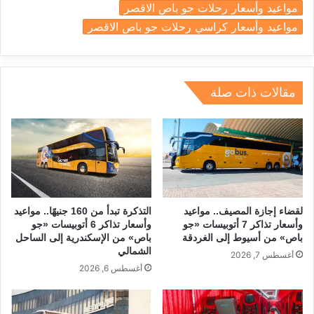
مواعيد وأسعار رحلات جو باص الاقصر
e
e
gr
a
s
l
e
مواعيد وأسعار كراسي رحلات جو باص الاقصر
dI
a
d
A
b
n
m
s
p
o
p
o
مقالات ذات صلة
k
لقضاء إجازة المصيف.. مواعيد
التذكرة تبدأ من 160 جنيهًا.. مواعيد
وأسعار تذاكر 7 أتوبيسات «جو
وأسعار تذاكر 6 أتوبيسات «جو
باص» من أسيوط إلى الغردقة
باص» من الإسكندرية إلى الساحل
الشمالي
أغسطس 7, 2026
أغسطس 6, 2026