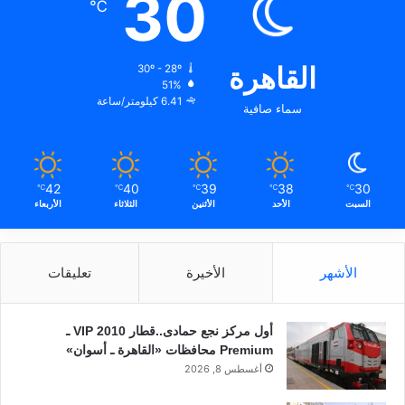
30
℃
القاهرة
30º - 28º
51%
6.41 كيلومتر/ساعة
سماء صافية
42
40
39
38
30
℃
℃
℃
℃
℃
السبت
الأحد
الأثنين
الثلاثاء
الأربعاء
الأشهر
الأخيرة
تعليقات
أول مركز نجع حمادى..قطار 2010 VIP ـ
Premium محافظات «القاهرة ـ أسوان»
أغسطس 8, 2026