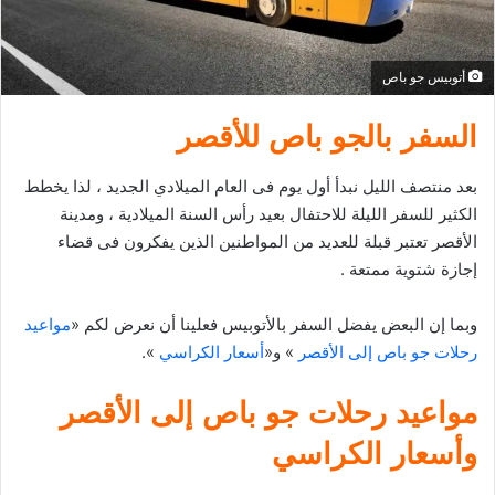
إ
ل
ك
أتوبيس جو باص
ت
ر
السفر بالجو باص للأقصر
و
ن
بعد منتصف الليل نبدأ أول يوم فى العام الميلادي الجديد ، لذا يخطط
ي
الكثير للسفر الليلة للاحتفال بعيد رأس السنة الميلادية ، ومدينة
ا
الأقصر تعتبر قبلة للعديد من المواطنين الذين يفكرون فى قضاء
إجازة شتوية ممتعة .
وبما إن البعض يفضل السفر بالأتوبيس فعلينا أن نعرض لكم «
مواعيد
رحلات جو باص إلى الأقصر
» و«
أسعار الكراسي
».
مواعيد رحلات جو باص إلى الأقصر
وأسعار الكراسي