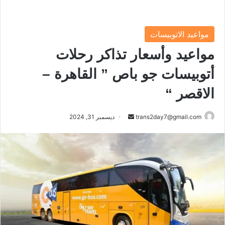
مواعيد الاتوبيسات
مواعيد وأسعار تذاكر رحلات
أتوبيسات جو باص ” القاهرة –
الاقصر “
trans2day7@gmail.com
أ
ديسمبر 31, 2024
ر
س
ل
ب
ر
ي
د
ا