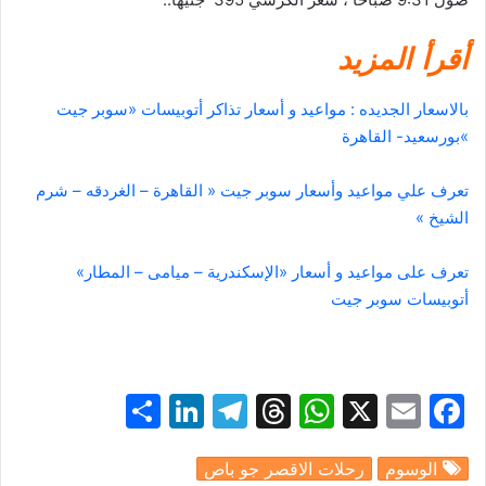
أقرأ المزيد
بالاسعار الجديده : مواعيد و أسعار تذاكر أتوبيسات «سوبر جيت
»بورسعيد- القاهرة
تعرف علي مواعيد وأسعار سوبر جيت « القاهرة – الغردقه – شرم
الشيخ »
تعرف على مواعيد و أسعار «الإسكندرية – ميامى – المطار»
أتوبيسات سوبر جيت
S
Li
T
T
W
X
E
F
h
n
el
hr
h
m
a
الوسوم
رحلات الاقصر جو باص
ar
k
e
e
at
ai
c