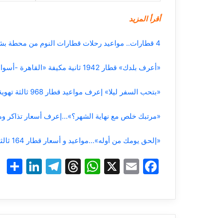
أقرأ المزيد
4 قطارات.. مواعيد رحلات قطارات النوم من محطة بشتيل إلى الأقصر قبل رأس السنة
«أعرف بلدك» قطار 1942 ثانية مكيفة «القاهرة -أسوان» كل يوم جمعة
«بتحب السفر ليلا» إعرف مواعيد قطار 968 ثالثة تهوية دمياط/القاهرة
«مرتبك خلص مع نهاية الشهر؟»…إعرف أسعار تذاكر ومواعيد قطار 1014 ثالثة تهو
«إلحق يومك من أوله»…مواعيد و أسعار قطار 164 ثالثة تهوية «الاسكندرية – أسوان»
S
Li
T
T
W
X
E
F
h
n
el
hr
h
m
a
r
k
e
e
at
ai
c
e
e
gr
a
s
l
e