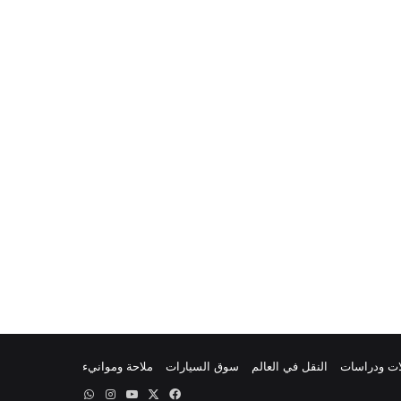
ات ودراسات
النقل في العالم
سوق السيارات
ملاحة وموانيء
‫X
فيسبوك
‫YouTube
انستقرام
واتساب