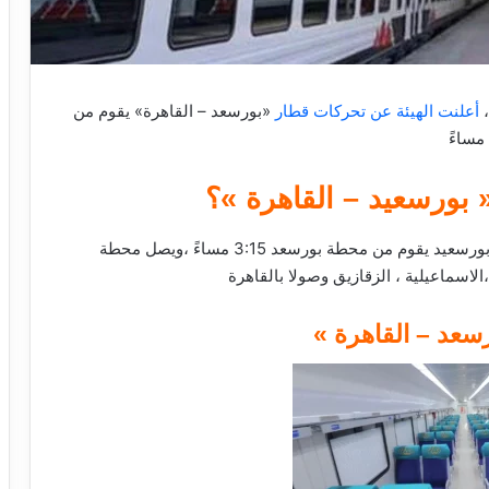
أعلنت الهيئة عن تحركات قطار
«بورسعد – القاهرة» يقوم من
يقطع المسافة فى 4 ساعات يقف فى 7 محطات ،بعد بورسعيد يقوم من محطة بورسعد 3:15 مساءً ،ويصل محطة