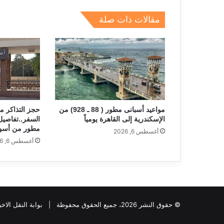
dI
a
d
A
b
مقالات ذات صلة
n
m
s
p
o
p
o
k
مواعيد أسبانى مطور ( 88 ـ 928) من
حجز التذاكر م
الإسكندرية إلى القاهرة يومياً
مطور من أسوا
أغسطس 6, 2026
أغسطس 6, 2026
© حقوق النشر 2026، جميع الحقوق محفوظة |
بوابة النقل الاخب