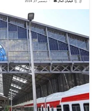
فيفيان كمال
أ
ديسمبر 27, 2024
ر
س
ل
ب
ر
ي
د
ا
إ
ل
ك
ت
ر
و
ن
ي
ا