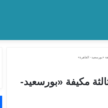
اعيد قطار 3016 ثالثة مكيفة «بورسعيد-