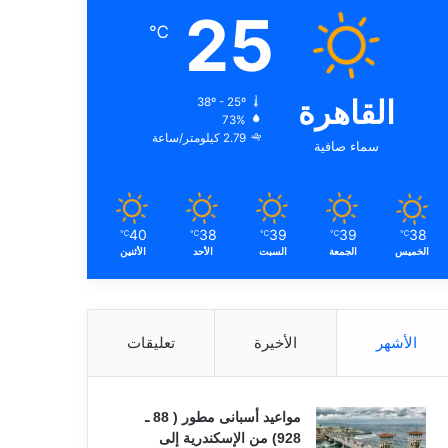
25
℃
القاهرة
38º - 25º
73%
2.79 كيلومتر/ساعة
سماء صافية
40
38
39
39
38
℃
℃
℃
℃
℃
الخميس
الجمعة
السبت
الأحد
الأثنين
الأشهر
الأخيرة
تعليقات
مواعيد أسبانى مطور ( 88 ـ
928) من الإسكندرية إلى