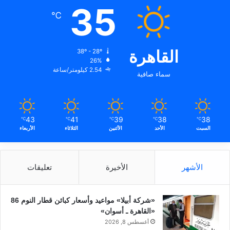
35
℃
القاهرة
38º - 28º
26%
2.54 كيلومتر/ساعة
سماء صافية
43
41
39
38
38
℃
℃
℃
℃
℃
السبت
الأحد
الأثنين
الثلاثاء
الأربعاء
الأشهر
الأخيرة
تعليقات
«شركة أبيلا» مواعيد وأسعار كبائن قطار النوم 86
«القاهرة ـ أسوان»
أغسطس 8, 2026