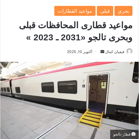
بحري
قبلي
مواعيد القطارات
مواعيد قطارى المحافظات قبلى
وبحرى تالجو «2031 ـ 2023 »
فيفيان كمال
أ
أكتوبر 10, 2025
ر
س
ل
ب
ر
ي
د
ا
إ
ل
ك
قطار-تالجو