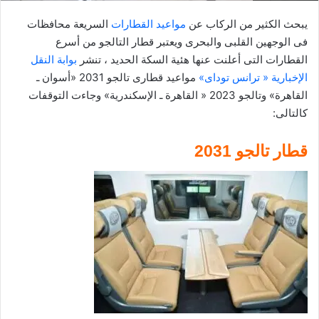
ت
ر
يبحث الكثير من الركاب عن
مواعيد القطارات
السريعة محافظات
و
فى الوجهين القلبى والبحرى ويعتبر قطار التالجو من أسرع
ن
القطارات التى أعلنت عنها هئية السكة الحديد ، تنشر
بوابة النقل
ي
الإخبارية « ترانس توداى»
مواعيد قطارى تالجو 2031 «أسوان ـ
ا
القاهرة» وتالجو 2023 « القاهرة ـ الإسكندرية» وجاءت التوقفات
كالتالى:
قطار تالجو 2031