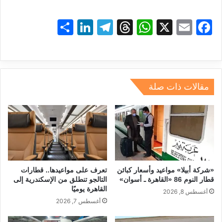
S
Li
T
T
W
X
E
F
h
n
el
hr
h
m
a
ar
k
e
e
at
ai
c
e
e
gr
a
s
l
e
dI
a
d
A
b
مقالات ذات صلة
n
m
s
p
o
p
o
k
«شركة أبيلا» مواعيد وأسعار كبائن
تعرف على مواعيدها.. قطارات
قطار النوم 86 «القاهرة ـ أسوان»
التالجو تنطلق من الإسكندرية إلى
القاهرة يوميًا
أغسطس 8, 2026
أغسطس 7, 2026