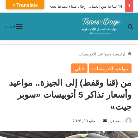
Translate »
14 ساعة من العمل.. رجال ميناء دمياط ينجحون في تنفيذ مهمة لتعويم وقطر السفينة ENERGOS WINTER
بحث عن
القائمة
الرئيسية
/
مواعيد الاتوبيسات
مواعيد الاتوبيسات
قبلي
من (قنا وقفط) إلى الجيزة.. مواعيد
وأسعار تذاكر 5 أتوبيسات «سوبر
جيت»
نسيم فريد
أ
مايو 30, 2026
ر
س