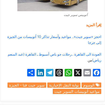
أتوبيس سوبر جيت
إقرأ المزيد
احجز «سوبر جيت».. مواعيد وأسعار تذاكر 10 أتوبيسات من الجيزة
إلى جرجا
العودة الى القاهرة ..رحلات جو باص أسيوط ـ القاهرة (عبد المنعم
رياض)
من
S
Li
T
T
W
X
E
F
h
n
el
hr
h
m
a
الوسوم
بوابة النقل الإخبارية
سوبر جيت قنا - الجيزة
ar
k
e
e
at
ai
c
مواعيد أتوبيسات السوبر جيت
e
e
gr
a
s
l
e
dI
a
d
A
b