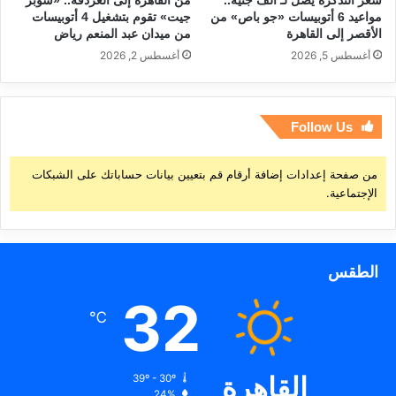
سعر التذكرة يصل لـ ألف جنيه..
من القاهرة إلى الغردقة.. «سوبر
مواعيد 6 أتوبيسات «جو باص» من
جيت» تقوم بتشغيل 4 أتوبيسات
الأقصر إلى القاهرة
من ميدان عبد المنعم رياض
أغسطس 5, 2026
أغسطس 2, 2026
Follow Us
من صفحة إعدادات إضافة أرقام قم بتعيين بيانات حساباتك على الشبكات
الإجتماعية.
الطقس
32
℃
القاهرة
39º - 30º
24%