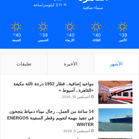
3.11 كيلومتر/ساعة
سماء صافية
40
39
40
40
39
℃
℃
℃
℃
℃
الأثنين
الثلاثاء
الأربعاء
الخميس
الجمعة
الأشهر
الأخيرة
تعليقات
مواعيد إضافية.. قطار 1952 درجة ثالثة مكيفة
«القاهرة ـ أسيوط »
أغسطس 10, 2026
14 ساعة من العمل.. رجال ميناء دمياط ينجحون
في تنفيذ مهمة لتعويم وقطر السفينة ENERGOS
WINTER
أغسطس 9, 2026