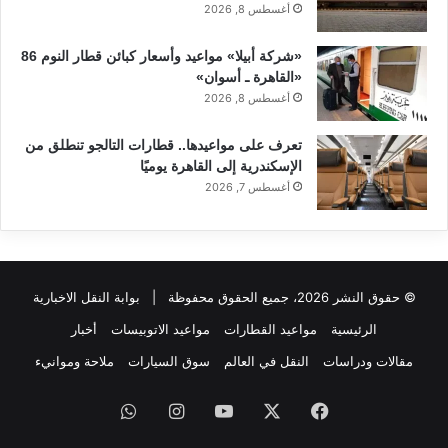
أغسطس 8, 2026
«شركة أبيلا» مواعيد وأسعار كبائن قطار النوم 86
«القاهرة ـ أسوان»
أغسطس 8, 2026
تعرف على مواعيدها.. قطارات التالجو تنطلق من
الإسكندرية إلى القاهرة يوميًا
أغسطس 7, 2026
© حقوق النشر 2026، جميع الحقوق محفوظة |
بوابة النقل الاخبارية
الرئيسية
مواعيد القطارات
مواعيد الاتوبيسات
أخبار
مقالات ودراسات
النقل في العالم
سوق السيارات
ملاحة وموانيء
فيسبوك
‫X
‫YouTube
انستقرام
واتساب