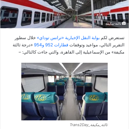
إ
ل
ك
ثالثة-مكيفة
ت
ر
تستعرض لكم
بوابة النقل الإخبارية «ترانس توداي»
خلال سطور
و
التقرير التالي، مواعيد وتوقفات
قطارات 952 و954
«درجة ثالثة
ن
مكيفة» من الإسماعيلية إلى القاهرة، والتي جاءت كالتالي: –
ي
ا
ثالثة_مكيفة_Trans2Day