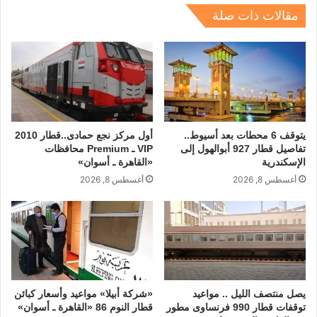
p
o
مقالات ذات صلة
k
يتوقف 6 محطات بعد أسيوط..
أول مركز نجع حمادى..قطار 2010
تفاصيل قطار 927 أبوالهول إلى
VIP ـ Premium محافظات
الإسكندرية
«القاهرة ـ أسوان»
أغسطس 8, 2026
أغسطس 8, 2026
يصل منتصف الليل .. مواعيد
«شركة أبيلا» مواعيد وأسعار كبائن
توقفات قطار 990 فرنساوى مطور
قطار النوم 86 «القاهرة ـ أسوان»