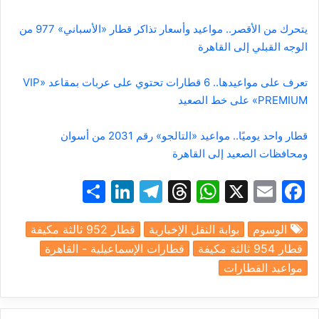
يتحرك من الأقصر.. مواعيد وأسعار تذاكر قطار «الأسباني» 977 من
الوجه القبلي إلى القاهرة
تعرف على مواعيدها.. 6 قطارات تحتوي على عربات بمقاعد «VIP
PREMIUM» على خط الصعيد
قطار واحد يوميًا.. مواعيد «التالجو» رقم 2031 من أسوان
ومحافظات الصعيد إلى القاهرة
S
Li
T
T
W
X
E
F
h
n
el
hr
h
m
a
الوسوم
بوابة النقل الإخبارية
قطار 952 ثالثة مكيفة
ar
k
e
e
at
ai
c
قطار 954 ثالثة مكيفة
قطارات الإسماعيلية - القاهرة
e
e
gr
a
s
l
e
مواعيد القطارات
dI
a
d
A
b
n
m
s
p
o