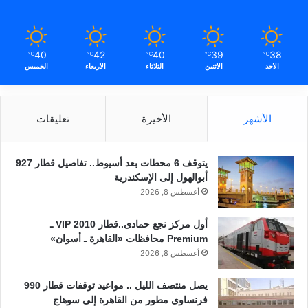
40
42
40
39
38
℃
℃
℃
℃
℃
الأحد
الأثنين
الثلاثاء
الأربعاء
الخميس
الأشهر
الأخيرة
تعليقات
يتوقف 6 محطات بعد أسيوط.. تفاصيل قطار 927
أبوالهول إلى الإسكندرية
أغسطس 8, 2026
أول مركز نجع حمادى..قطار 2010 VIP ـ
Premium محافظات «القاهرة ـ أسوان»
أغسطس 8, 2026
يصل منتصف الليل .. مواعيد توقفات قطار 990
فرنساوى مطور من القاهرة إلى سوهاج