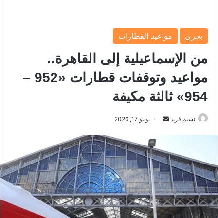
بحري
مواعيد القطارات
من الإسماعيلية إلى القاهرة..
مواعيد وتوقفات قطارات «952 –
954» ثالثة مكيفة
نسيم فريد
أ
يونيو 17, 2026
ر
س
ل
ب
ر
ي
د
ا