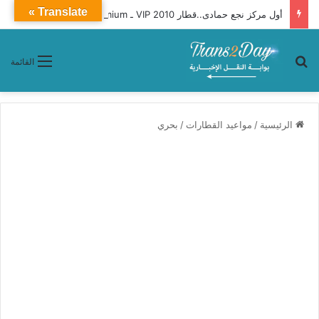
Translate »
أول مركز نجع حمادى..قطار 2010 VIP ـ Premium محافظات «القاهرة ـ أسوان»
بحث عن
القائمة
الرئيسية
/
مواعيد القطارات
/
بحري