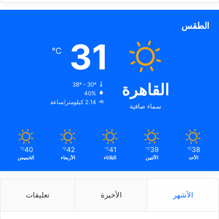
الطقس
31
℃
القاهرة
38º - 30º
40%
2.14 كيلومتر/ساعة
سماء صافية
40
42
41
39
38
℃
℃
℃
℃
℃
الأحد
الأثنين
الثلاثاء
الأربعاء
الخميس
الأشهر
الأخيرة
تعليقات