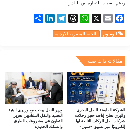
ودعم انسياب التجارة بين البلدين .
S
Li
T
T
W
X
E
F
h
n
el
hr
h
m
a
الوسوم
اللجنة المصرية الاردنية
ar
k
e
e
at
ai
c
e
e
gr
a
s
l
e
dI
a
d
A
b
مقالات ذات صلة
n
m
s
p
o
p
o
k
الشركة القابضة للنقل البحري
وزير النقل يبحث مع وزيري البنية
والبري تعلن إتاحة حجز رحلات
التحتية والنقل التشاديين تعزيز
شركات نقل الركاب التابعة لها
التعاون في مشروعات الطرق
إلكترونيًا عبر تطبيق «سهل»
والسكك الحديدية