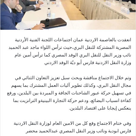
إ
ل
ك
ت
ر
انعقدت بالعاصمة الاردنية عمان اجتماعات اللجنة الفنية الأردنية
و
المصرية المشتركة للنقل البري،حيث ترأس اللواء ماجد عبد الحميد
ن
نائب وزير النقل للنقل البري الوفد المصري كما ترأس أمين عام
ي
وزارة النقل الاردنية فارس أبو ديّة الوفد الاردني
ا
وتم خلال الاجتماع منافشة وبحث سبل تعزيز التعاون الثنائي في
مجال النقل البري، وكذلك تطوير آليات العمل المشترك بما يسهم
في تسهيل حركة عبور الشاحنات الجافة و المبردة بين البلدين، ورفع
كفاءة انسياب البضائع، ودعم حركة التجارة البينيةو الترانزيت بما
ينعكس إيجابا على اقتصاد البلدين.
وفي ختام الاجتماع وقع كل من الامين العام لوزارة النقل الاردنية
فارس ابودية ونائب وزير النقل المصري عبدالحميد محضر