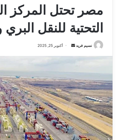
التحتية للنقل البري 
نسيم فريد
أ
أكتوبر 25, 2025
ر
س
ل
ب
ر
ي
د
ا
إ
ل
ك
ت