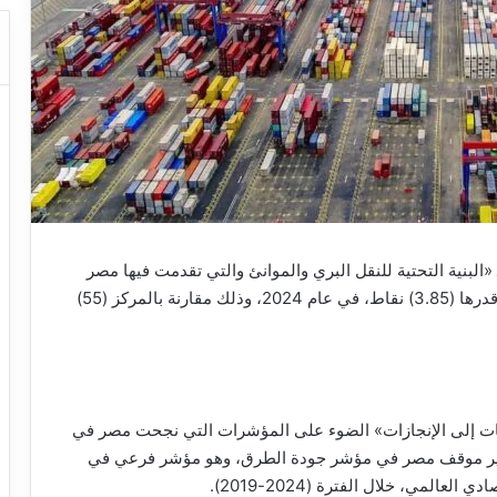
البنية التحتية للنقل البري والموانئ والتي تقدمت فيها مصر
14 مركزا، لتحتل المركز (41) من بين 119 دولة، بقيمة قدرها (3.85) نقاط، في عام 2024، وذلك مقارنة بالمركز (55)
ات إلى الإنجازات» الضوء على المؤشرات التي نجحت مصر في
ام 2014، يستعرض هذا التقرير موقف مصر في مؤشر جودة الطرق، وهو مؤشر فرعي في
لمي، خلال الفترة (2024-2019).