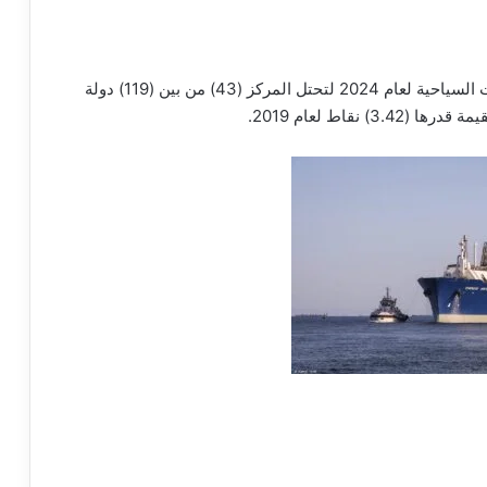
وتقدمت مصر 14 مركزا في بعد البنية التحتية والخدمات السياحية لعام 2024 لتحتل المركز (43) من بين (119) دولة