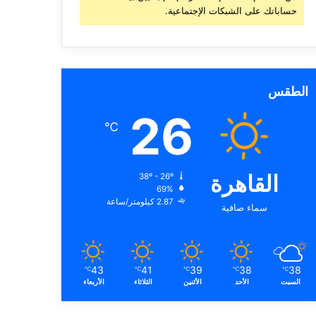
حساباتك على الشبكات الإجتماعية.
الطقس
26
℃
القاهرة
38º - 26º
69%
2.87 كيلومتر/ساعة
سماء صافية
43
41
39
38
38
℃
℃
℃
℃
℃
السبت
الأحد
الأثنين
الثلاثاء
الأربعاء