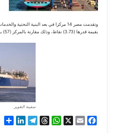
بقيمة قدرها (3.73) نقاط، وذلك مقارنة بالمركز (57) بقيمة قدرها (3.42) نقاط لعام 2019.
سفينة التغويز
S
Li
T
T
W
X
E
F
h
n
el
hr
h
m
a