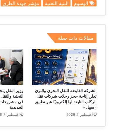
الوسوم
البنية التحتية
مؤشر جودة الطرق
r
k
e
e
at
ai
c
e
e
gr
a
s
l
e
dI
a
d
A
b
n
m
s
p
o
مقالات ذات صلة
p
o
k
الشركة القابضة للنقل البحري والبري
وزير النقل يبح
تعلن إتاحة حجز رحلات شركات نقل
التحتية والنقل 
الركاب التابعة لها إلكترونيًا عبر تطبيق
في مشروعات 
«سهل»
الحديدية
أغسطس 7, 2026
أغسطس 7, 2026