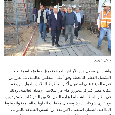
كامل-الوزير
وأشار
أن
وصول
هذه
الأوناش
العملاقة
يمثل
خطوة
حاسمة
نحو
التشغيل
الفعلي
للمحطة
وفق
أعلى
المعايير
العالمية،
بما
يعزز
من
قدرة
الميناء
على
استقبال
أكبر
الخطوط
الملاحية
الدولية،
ويدعم
مكانة
مصر
كمركز
محوري
هام
في
سلاسل
الإمداد
العالمية
.
وذلك
في
إطار
الخطة
الشاملة
لوزارة
النقل
لتكوين
الشراكات
الاستراتيجية
مع
كبرى
شركات
إدارة
وتشغيل
محطات
الحاويات
العالمية
والخطوط
الملاحية،
لضمان
استقبال
أكبر
عدد
من
السفن
العملاقة
بالموانئ