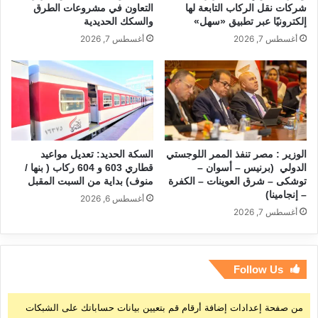
شركات نقل الركاب التابعة لها
التعاون في مشروعات الطرق
إلكترونيًا عبر تطبيق «سهل»
والسكك الحديدية
أغسطس 7, 2026
أغسطس 7, 2026
الوزير : مصر تنفذ الممر اللوجستي
السكة الحديد: تعديل مواعيد
الدولي (برنيس – أسوان –
قطاري 603 و 604 ركاب ( بنها /
توشكى – شرق العوينات – الكفرة
منوف) بداية من السبت المقبل
– إنجامينا)
أغسطس 6, 2026
أغسطس 7, 2026
Follow Us
من صفحة إعدادات إضافة أرقام قم بتعيين بيانات حساباتك على الشبكات