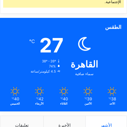
الإجتماعية.
الطقس
27
℃
القاهرة
38º - 26º
74%
4.5 كيلومتر/ساعة
سماء صافية
40
42
40
39
38
℃
℃
℃
℃
℃
الأحد
الأثنين
الثلاثاء
الأربعاء
الخميس
الأشهر
الأخيرة
تعليقات