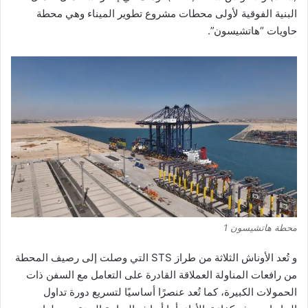
البنية
الفوقية
لأولى
محطات
مشروع
تطوير
الميناء
وهي
محطة
حاويات
“هاتشيسون”
.
محطة هاتشيسون 1
و
تُعد
الأوناش
الثلاثة
من
طراز
STS
التي
وصلت
إلى
رصيف
المحطة
من
رافعات
المناولة
العملاقة
القادرة
على
التعامل
مع
السفن
ذات
الحمولات
الكبيرة،
كما
تُعد
عنصرًا
أساسيًا
لتسريع
دورة
تداول