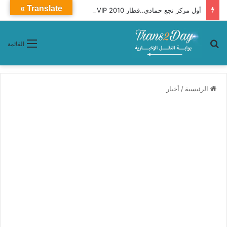
Translate »
أول مركز نجع حمادى..قطار 2010 VIP ـ Premium محافظات «القاهرة ـ أسوان»
بحث عن
القائمة
الرئيسية
/
أخبار