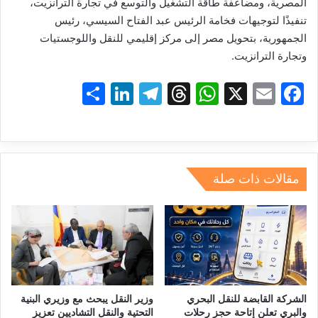
المصرية،
ومضاعفة
طاقة
التشغيل
والتوسع
في
تجارة
الترانزيت،
تنفيذًا
لتوجيهات
فخامة
الرئيس
عبد
الفتاح
السيسي،
رئيس
الجمهورية،
بتحويل
مصر
إلى
مركز
إقليمي
للنقل
واللوجستيات
وتجارة
الترانزيت
.
S
Li
T
T
W
X
E
F
h
n
el
hr
h
m
a
ar
k
e
e
at
ai
c
e
e
gr
a
s
l
e
dI
a
d
A
b
مقالات ذات صلة
n
m
s
p
o
p
o
k
الشركة القابضة للنقل البحري
وزير النقل يبحث مع وزيري البنية
والبري تعلن إتاحة حجز رحلات
التحتية والنقل التشاديين تعزيز