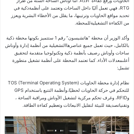
الحاويات
ورفع
كفاءة
الأداء
.
أما
أوناش
الساحة
الستة
من
طراز
RTG
،
فهي
تعمل
آليًا
داخل
الساحات
وتعتمد
على
أنظمة
ذكية
في
تحديد
مواقع
الحاويات
وترتيبها،
ما
يقلل
من
الأخطاء
البشرية
ويعزز
من
الكفاءة
التشغيلية
للمحطة
.
وأكد
الوزير
أن
محطة
“هاتشيسون”
رقم
1
ستتميز
بكونها
محطة
ذكية
بالكامل،
حيث
تعمل
جميع
عناصرها
التشغيلية
من
أنظمة
إدارة
وأوناش
ساحات
وأوناش
رصيف
بأنظمة
ذكية
وتكنولوجيا
متقدمة
لتحقيق
أعلى
معدلات
الأداء
.
كما
تعتمد
المحطة
على
أنظمة
تشغيل
متطورة
تشمل:
نظام
إدارة
محطة
الحاويات
TOS
)
Terminal Operating System
(
للتحكم
في
حركة
الحاويات
لحظيًا،
وأنظمة
التتبع
باستخدام
GPS
و
RFID
،
وغرف
تحكم
مركزية
لتشغيل
الأوناش
ومراقبة
الساحة
،
وتقنيات
صديقة
للبيئة
لتقليل
الانبعاثات
وتعظيم
كفاءة
الطاقة
.