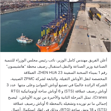
ب
ر
ي
د
ا
إ
ل
ك
ت
ر
أعلن
الفريق
مهندس
كامل
الوزير،
نائب
رئيس
مجلس
الوزراء
للتنمية
و
الصناعية
وزير
الصناعة
والنقل،
استقبال
رصيف
محطة
“هاتشيسون”
ن
رقم
1
بميناء
السخنة
السفينة
ZHEN HUA 23
،
العملاقة
ي
المخصصة
لنقل
الأوناش
الثقيلة،
والتابعة
لشركة
ZPMC
الصينية،
ا
الشركة
الرائدة
عالميًا
في
تصنيع
أوناش
الموانئ
وعلى
متنها
عدد
3
أوناش
رصيف
عملاقة
(
STS
)
و
6
أوناش
ساحة
أوتوماتيكية
(
RTG
Cranes
)،
تمثل
المرحلة
الثانية
والأخيرة
من
توريد
الأوناش،
ليصبح
إجمالي
ما
تم
توريده
وتشغيله
بالمحطة
6
أوناش
رصيف
عملاقة
(
STS
)
و
18
ونش
ساحة
(
RTG
)،
وذلك
في
إطار
استكمال
أعمال