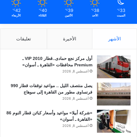
42
40
39
38
33
℃
℃
℃
℃
℃
السبت
الأحد
الأثنين
الثلاثاء
الأربعاء
الأشهر
الأخيرة
تعليقات
أول مركز نجع حمادى..قطار 2010 VIP ـ
Premium محافظات «القاهرة ـ أسوان»
أغسطس 8, 2026
يصل منتصف الليل .. مواعيد توقفات قطار 990
فرنساوى مطور من القاهرة إلى سوهاج
أغسطس 8, 2026
«شركة أبيلا» مواعيد وأسعار كبائن قطار النوم 86
«القاهرة ـ أسوان»
أغسطس 8, 2026