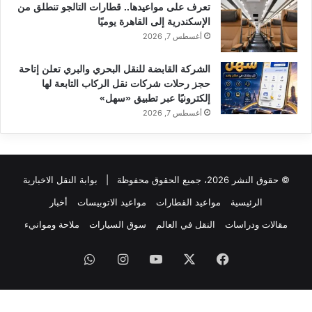
تعرف على مواعيدها.. قطارات التالجو تنطلق من
الإسكندرية إلى القاهرة يوميًا
أغسطس 7, 2026
الشركة القابضة للنقل البحري والبري تعلن إتاحة
حجز رحلات شركات نقل الركاب التابعة لها
إلكترونيًا عبر تطبيق «سهل»
أغسطس 7, 2026
© حقوق النشر 2026، جميع الحقوق محفوظة |
بوابة النقل الاخبارية
الرئيسية
مواعيد القطارات
مواعيد الاتوبيسات
أخبار
مقالات ودراسات
النقل في العالم
سوق السيارات
ملاحة وموانيء
فيسبوك
‫X
‫YouTube
انستقرام
واتساب