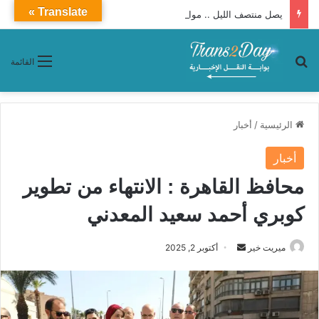
Translate »
يصل منتصف الليل .. مواعيد توقفات قطار 990 فرنساوى مطور من القاهرة إلى سوهاج
بحث عن
القائمة
الرئيسية
/
أخبار
أخبار
محافظ القاهرة : الانتهاء من تطوير
كوبري أحمد سعيد المعدني
ميريت خير
أ
أكتوبر 2, 2025
ر
س
ل
ب