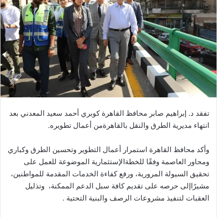
ر
ي
د
ا
إ
ل
ك
ت
ر
تفقد
د
.
إبراهيم
صابر
محافظ
القاهرة
كوبري
أحمد
سعيد
المعدني
بعد
و
انتهاء
مديرية
الطرق
والنقل
بالقاهرة
من
أعمال
تطويره
.
ن
ي
وأكد
محافظ
القاهرة
استمرار
أعمال
التطوير
وتحسين
الطرق
وكباري
ا
ومحاور
العاصمة
وفقًا
للخطة
الإستثمارية
الموضوعة
للعمل
على
تحقيق
السيولة
المرورية،
ورفع
كفاءة
الخدمات
المقدمة
للمواطنين،
مشيرًا
إلى
حرصه
على
تقديم
كافة
سبل
الدعم
الممكنة،
وتذليل
العقبات
لتنفيذ
مشروعات
الرصف
والبنية
التحتية
.