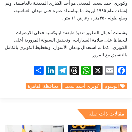
وكوبري
أحمد
سعيد
المعدني
هو
أحد
الكباري
المعدنية
بالعاصمة،
وتم
إنشاءه
عام
١٩٨٥
ليربط
ما
بين
امتداد
غمرة
حتى
ميدان
العباسية،
ويبلغ
طوله
٣٥٠متر
،
وعرض
١١
متر
.
وشملت
أعمال
التطوير
تنفيذ
طبقة«
ايبوكسية
»ع
لى
الارضيات
للحفاظ
على
سلامة
السيارات،
وتحقيق
السيولة
المرورية
أعلى
الكوبري،
كما
تم
استعدال
ودهان
الأسوار،
وتخطيط
الكوبري
بالكامل
بالتنسيق
مع
المرور
.
S
Li
T
T
W
X
E
F
h
n
el
hr
h
m
a
الوسوم
كوبري أحمد سعيد
محافظة القاهرة
ar
k
e
e
at
ai
c
e
e
gr
a
s
l
e
dI
a
d
A
b
مقالات ذات صلة
n
m
s
p
o
p
o