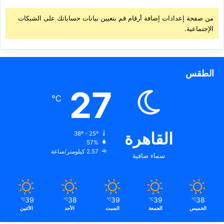
من صفحة إعدادات إضافة أرقام قم بتعيين بيانات حساباتك على الشبكات
الإجتماعية.
الطقس
27
℃
القاهرة
38º - 25º
57%
2.57 كيلومتر/ساعة
سماء صافية
39
38
39
39
38
℃
℃
℃
℃
℃
الخميس
الجمعة
السبت
الأحد
الأثنين