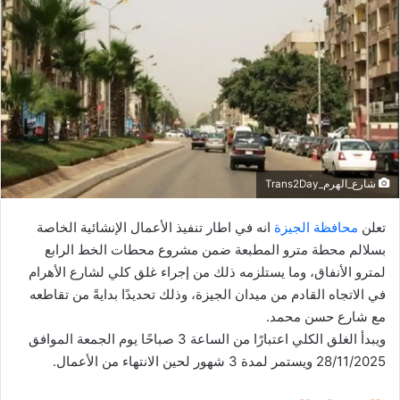
ل
ب
ر
ي
د
ا
إ
ل
ك
شارع_الهرم_Trans2Day
ت
ر
تعلن
محافظة الجيزة
انه في اطار تنفيذ الأعمال الإنشائية الخاصة
و
بسلالم محطة مترو المطبعة ضمن مشروع محطات الخط الرابع
ن
لمترو الأنفاق، وما يستلزمه ذلك من إجراء غلق كلي لشارع الأهرام
ي
في الاتجاه القادم من ميدان الجيزة، وذلك تحديدًا بدايةً من تقاطعه
ا
مع شارع حسن محمد.
ويبدأ الغلق الكلي اعتبارًا من الساعة 3 صباحًا يوم الجمعة الموافق
28/11/2025 ويستمر لمدة 3 شهور لحين الانتهاء من الأعمال.