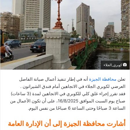
ل
ب
ر
ي
د
ا
إ
ل
ك
كوبري_الجلاء
ت
ر
تعلن
محافظة الجيزة
أنه في إطار تنفيذ أعمال صيانة الفاصل
و
العرضي لكوبري الجلاء في الاتجاهين أمام فندق الشيراتون .
ن
فقد تقرر إجراء غلق كلي للكوبري في الاتجاهين لمدة (3 ساعات)
ي
صباح يوم السبت الموافق 16/8/2025، على أن تكون الأعمال من
ا
الساعة 3 صباحًا وحتى الساعة 6 صباحًا من نفس اليوم.
أشارت محافظة الجيزة إلى أن الإدارة العامة