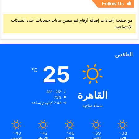
Follow Us
من صفحة إعدادات إضافة أرقام قم بتعيين بيانات حساباتك على الشبكات
الإجتماعية.
الطقس
25
℃
القاهرة
38º - 25º
73%
2.48 كيلومتر/ساعة
سماء صافية
40
42
40
39
38
℃
℃
℃
℃
℃
الأحد
الأثنين
الثلاثاء
الأربعاء
الخميس