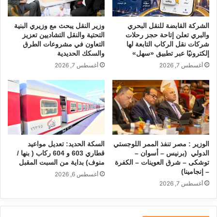
الشركة القابضة للنقل البحري
وزير النقل يبحث مع وزيري البنية
والبري تعلن إتاحة حجز رحلات
التحتية والنقل التشاديين تعزيز
شركات نقل الركاب التابعة لها
التعاون في مشروعات الطرق
إلكترونيًا عبر تطبيق «سهل»
والسكك الحديدية
أغسطس 7, 2026
أغسطس 7, 2026
الوزير : مصر تنفذ الممر اللوجستي
السكة الحديد: تعديل مواعيد
الدولي (برنيس – أسوان –
قطاري 603 و 604 ركاب ( بنها /
توشكى – شرق العوينات – الكفرة
منوف) بداية من السبت المقبل
– إنجامينا)
أغسطس 6, 2026
أغسطس 7, 2026