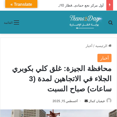
Translate »
أول مركز نجع حمادى..قطار 2010 VIP ـ Premium محافظات «القاهرة ـ أسوان»
بحث عن
القائمة
الرئيسية
/
أخبار
أخبار
محافظة الجيزة: غلق كلي بكوبري
الجلاء في الاتجاهين لمدة (3
ساعات) صباح السبت
فيفيان كمال
أ
أغسطس 15, 2025
ر
س