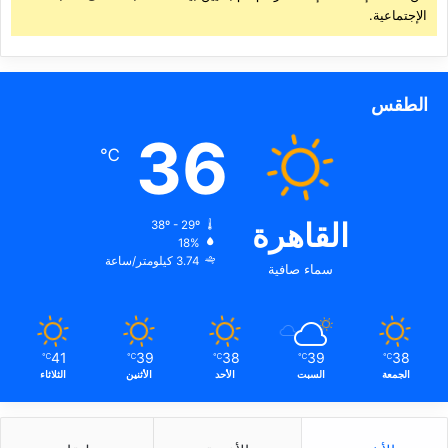
الإجتماعية.
الطقس
36
℃
القاهرة
38º - 29º
18%
3.74 كيلومتر/ساعة
سماء صافية
41
39
38
39
38
℃
℃
℃
℃
℃
الجمعة
السبت
الأحد
الأثنين
الثلاثاء