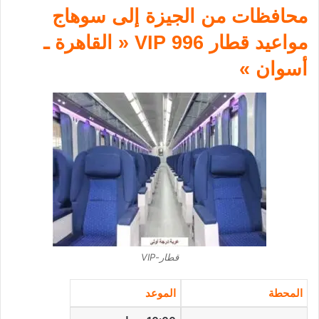
محافظات من الجيزة إلى سوهاج
مواعيد قطار 996 VIP « القاهرة ـ
أسوان »
قطار-VIP
المحطة
الموعد