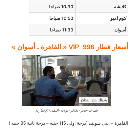
كلابشة
10:30 صباحا
كوم امبو
10:50 صباحا
أسوان
11:30 صباحا
أسعار قطار 996 VIP « القاهرة ـ أسوان »
شباك-حجز-تذاكر-بوابة-النقل-الإخبارية
القاهرة – بني سويف (درجة اولى 115 جنيه – درجة ثانية 85 جنيه )