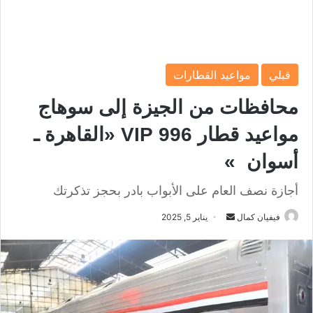
قبلي
مواعيد القطارات
محافظات من الجيزة إلى سوهاج
مواعيد قطار 996 VIP «القاهرة ـ
أسوان »
أجازة نصف العام على الأبواب بادر بحجز تذكرتك
فيفيان كمال
أ
يناير 5, 2025
ر
س
ل
ب
ر