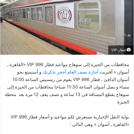
ي
د
ا
إ
ل
ك
ت
قطار-VIP
ر
و
محافظات من الجيزة إلى سوهاج مواعيد قطار 996 VIP «القاهرة ـ
ن
أسوان » أقتربت
أجازة نصف العام أحجز تذكرتك
و أستمتع بجو
ي
أسوان الدافئ ، قطار 996 VIP يقوم من رمسيس الساعة 10:00
ا
مساء و يصل أسوان الساعة 11:30 صباحا محافظات من الجيزة إلى
سوهاج يقطع المسافة فى 13 ساعة و نصف يقف 12 مرة بعد محطة
الجيزة
بوابة النقل الإخبارية تستعرض لكم مواعيد و أسعار قطار 996 VIP
«القاهرة ـ أسوان » وهى التالى :