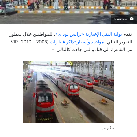
إ
ل
ك
محطة-قنا
ت
ر
تقدم
بوابة النقل الإخبارية «ترانس توداي»
، للمواطنين خلال سطور
و
التقرير التالي،
مواعيد وأسعار تذاكر قطارات
(2008 – 2010) VIP
ن
من القاهرة إلى قنا، والتي جاءت كالتالي: –
ي
ا
قطارات