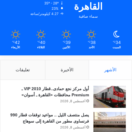
القاهرة
35º - 28º
23%
4.27 كيلومتر/ساعة
سماء صافية
42
40
39
38
34
℃
℃
℃
℃
℃
السبت
الأحد
الأثنين
الثلاثاء
الأربعاء
الأشهر
الأخيرة
تعليقات
أول مركز نجع حمادى..قطار 2010 VIP ـ
Premium محافظات «القاهرة ـ أسوان»
أغسطس 8, 2026
يصل منتصف الليل .. مواعيد توقفات قطار 990
فرنساوى مطور من القاهرة إلى سوهاج
أغسطس 8, 2026