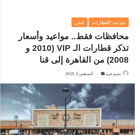
مواعيد القطارات
قبلي
محافظات فقط.. مواعيد وأسعار
تذكر قطارات الـ VIP (2010 و
2008) من القاهرة إلى قنا
نسيم فريد
أ
أغسطس 3, 2025
ر
س
ل
ب
ر
ي
د
ا