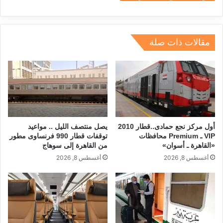
dI
a
d
A
b
n
m
s
p
o
p
o
مقالات ذات صلة
k
أول مركز نجع حمادى..قطار 2010
يصل منتصف الليل .. مواعيد
VIP ـ Premium محافظات
توقفات قطار 990 فرنساوى مطور
«القاهرة ـ أسوان»
من القاهرة إلى سوهاج
أغسطس 8, 2026
أغسطس 8, 2026