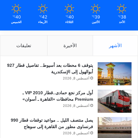
40
42
40
39
38
℃
℃
℃
℃
℃
الأحد
الأثنين
الثلاثاء
الأربعاء
الخميس
الأشهر
الأخيرة
تعليقات
يتوقف 6 محطات بعد أسيوط.. تفاصيل قطار 927
أبوالهول إلى الإسكندرية
أغسطس 8, 2026
أول مركز نجع حمادى..قطار 2010 VIP ـ
Premium محافظات «القاهرة ـ أسوان»
أغسطس 8, 2026
يصل منتصف الليل .. مواعيد توقفات قطار 990
فرنساوى مطور من القاهرة إلى سوهاج
أغسطس 8, 2026