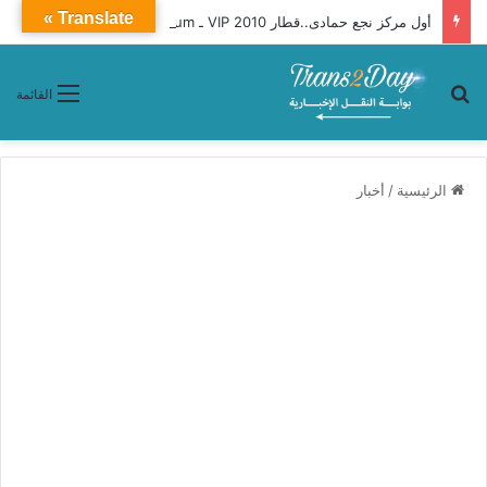
Translate »
أول مركز نجع حمادى..قطار 2010 VIP ـ Premium محافظات «القاهرة ـ أسوان»
بحث عن
القائمة
الرئيسية
/
أخبار