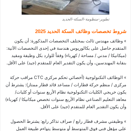
تطوير-منظومة-السكة-الحديد
شروط تخصصات وظائف السكة الحديد 2025
» وظائف مهندس ثالث بمختلف التخصصات المذكورة: أن يكون
المتقدم حاصل على بكالوريوس هندسة في إحدى التخصصات الآتية:
(ميكانيكا / مدني / مساحة / كهرباء) وفقاً للوارد بكل وظيفة ومقيد
بنقابة المهندسين، وأن يكون التقدير العام للمتقدم (جيد) على الأقل.
» الوظائف التكنولوجية (أخصائي تحكم مركزى CTC مراقب حركة
مركزى / منظم حركة قطارات / مساعد قائد قطار ممتاز): يشترط أن
يكون خريجي الكليات التكنولوجية نظام الأربع سنوات أو كليات/
معاهد التعليم الصناعي نظام الأربع سنوات تخصص ميكانيكا / كهرباء)
وأن يكون التقدير العام للمتقدم (جيد) على الأقل.
» وظيفتي مشرف قطار رابع / صراف تذاكر رابع: يشترط الحصول
على مؤهل فني فوق المتوسط أو متوسط يتواءم طبيعة العمل