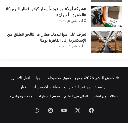
«شركة أبيلا» مواعيد وأسعار كبائن قطار النوم 86
«القاهرة ـ أسوان»
أغسطس 8, 2026
تعرف على مواعيدها.. قطارات التالجو تنطلق من
الإسكندرية إلى القاهرة يوميًا
أغسطس 7, 2026
© حقوق النشر 2026، جميع الحقوق محفوظة |
بوابة النقل الاخبارية
الرئيسية
مواعيد القطارات
مواعيد الاتوبيسات
أخبار
مقالات ودراسات
النقل في العالم
سوق السيارات
ملاحة وموانيء
فيسبوك
‫X
‫YouTube
انستقرام
واتساب