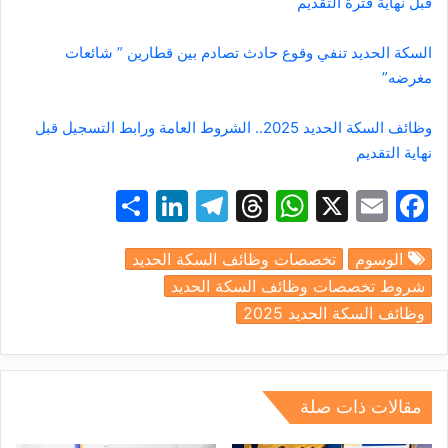
قبل نهاية فترة التقديم
السكة الحديد تنفي وقوع حادث تصادم بين قطارين ” شائعات
مغرضه”
وظائف السكة الحديد 2025.. الشروط العامة ورابط التسجيل قبل
نهاية التقديم
S
Li
T
T
W
X
E
F
h
n
el
hr
h
m
a
الوسوم
تخصصات وظائف السكة الحديد
ar
k
e
e
at
ai
c
شروط تخصصات وظائف السكة الحديد
e
e
gr
a
s
l
e
وظائف السكة الحديد 2025
dI
a
d
A
b
n
m
s
p
o
p
o
مقالات ذات صلة
k