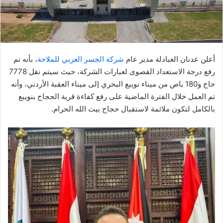
إ
ل
ك
ت
ر
أعلن عدنان العبادلة مدير عام
شركة الجسر العربي للملاحة
، بأنه تم
و
رفع درجة الاستعداد القصوى لعبارات الشركة، حيث سيتم نقل 7778
ن
حاج و180 باص من ميناء نويبع البحري إلى ميناء العقبة الأردني، وأنه
ي
تم العمل خلال الفترة الماضية على رفع كفاءة قرية الحجاج بنويبع
ا
بالكامل لتكون ملائمة لاستقبال حجاج بيت الله الحرام.