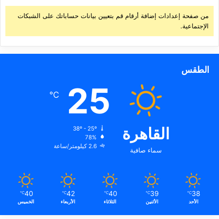
من صفحة إعدادات إضافة أرقام قم بتعيين بيانات حساباتك على الشبكات
الإجتماعية.
الطقس
25
℃
القاهرة
38º - 25º
78%
2.6 كيلومتر/ساعة
سماء صافية
40
42
40
39
38
℃
℃
℃
℃
℃
الأحد
الأثنين
الثلاثاء
الأربعاء
الخميس