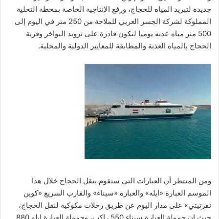
جديدة لتبريد المياه للحجاج، ورفع الإنتاجية الخاصة بمحطة التحلية
المملوكة لشركة الجسر العربي للملاحة من 250 متر في اليوم إلى
500 متر مياه عذبه يوميا لتكون قادرة على تزويد البواخر وقرية
الحجاج بالمياه العذبة والمطابقة للمعايير الدولية والمحلية.
ومن المنتظر أن العبارات التي ستقوم بنقل الحجاج خلال هذا
الموسم العبارة «ايله» والعبارة «سيناء» والقارب السريع «كوين
نفرتيتي» على مدار اليوم عن طريق رحلات مكوكية لنقل الحجاج،
حيث إن حمولة العبارة سيناء 550 راكب، وحمولة العبارة ايله 880