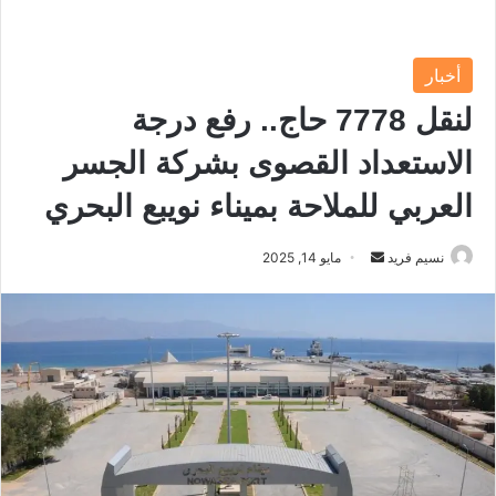
أخبار
لنقل 7778 حاج.. رفع درجة
الاستعداد القصوى بشركة الجسر
العربي للملاحة بميناء نويبع البحري
نسيم فريد
أ
مايو 14, 2025
ر
س
ل
ب
ر
ي
د
ا