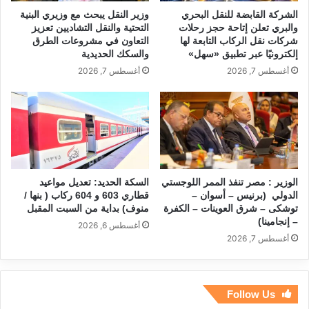
الشركة القابضة للنقل البحري
وزير النقل يبحث مع وزيري البنية
والبري تعلن إتاحة حجز رحلات
التحتية والنقل التشاديين تعزيز
شركات نقل الركاب التابعة لها
التعاون في مشروعات الطرق
إلكترونيًا عبر تطبيق «سهل»
والسكك الحديدية
أغسطس 7, 2026
أغسطس 7, 2026
الوزير : مصر تنفذ الممر اللوجستي
السكة الحديد: تعديل مواعيد
الدولي (برنيس – أسوان –
قطاري 603 و 604 ركاب ( بنها /
توشكى – شرق العوينات – الكفرة
منوف) بداية من السبت المقبل
– إنجامينا)
أغسطس 6, 2026
أغسطس 7, 2026
Follow Us