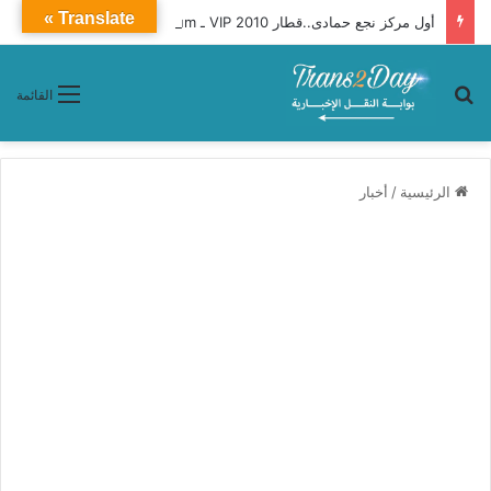
Translate »
أول مركز نجع حمادى..قطار 2010 VIP ـ Premium محافظات «القاهرة ـ أسوان»
بحث عن
القائمة
الرئيسية
/
أخبار