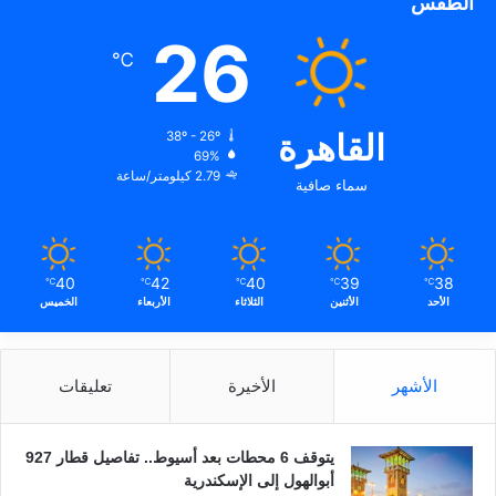
الطقس
26
℃
القاهرة
38º - 26º
69%
2.79 كيلومتر/ساعة
سماء صافية
40
42
40
39
38
℃
℃
℃
℃
℃
الأحد
الأثنين
الثلاثاء
الأربعاء
الخميس
الأشهر
الأخيرة
تعليقات
يتوقف 6 محطات بعد أسيوط.. تفاصيل قطار 927
أبوالهول إلى الإسكندرية