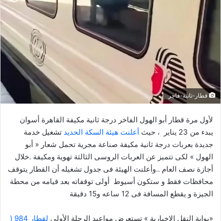
ب
ر
ي
د
ا
إ
ل
ك
قطار-ثانية-فاجر
ت
ر
لأول مرة قطار أبو الهول الفاخر درجة ثانية مكيفة القاهرة أسوان
و
يبدء من 23 يناير ، حيث
أعلنت هيئة السكة الحديد
تشغيل خدمة
ن
جديدة بعربات درجة ثانية مكيفة صناعة مجرية تحمل شعار « أبو
ي
الهول » لكى تتميز عن العربات الروسى الثالثة تهوية ومكيفة .خلال
ا
أجازة نصف العام ..وأعلنت الهيئة فى جدول تشغيله أن القطار يتوقف
محافظات فقط و ستكون أسيوط أولى توقفاته بعد قيامه من محطة
الجيزة و يقطع المسافة فى 12 ساعه و15 دقيقة
«بوابة النقل الاخبارية » تستعرض مواعيد الرحلة الأولى
لقطار 984 (