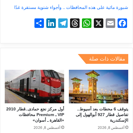
شبورة مائية على هذه المحافظات .. وأجواء شتوية مستقرة غدًا
S
Li
T
T
W
X
E
F
h
n
el
hr
h
m
a
ar
k
e
e
at
ai
c
e
e
gr
a
s
l
e
dI
a
d
A
b
مقالات ذات صلة
n
m
s
p
o
p
o
k
يتوقف 6 محطات بعد أسيوط..
أول مركز نجع حمادى..قطار 2010
تفاصيل قطار 927 أبوالهول إلى
VIP ـ Premium محافظات
الإسكندرية
«القاهرة ـ أسوان»
أغسطس 8, 2026
أغسطس 8, 2026