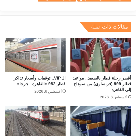
e
e
gr
a
s
l
e
dI
a
d
A
b
n
m
s
p
o
مقالات ذات صلة
p
o
k
أقصر رحلة قطار بالصعيد.. مواعيد
الـ VIP.. توقفات وأسعار تذاكر
قطار 999 (فرنساوي) من سوهاج
قطار 982 «القاهرة ـ جرجا»
إلى القاهرة
أغسطس 6, 2026
أغسطس 6, 2026