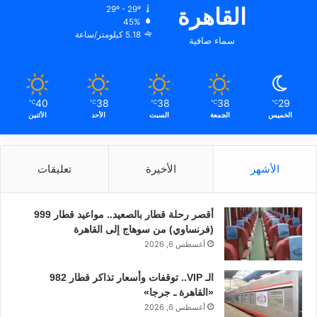
القاهرة
29º - 29º
45%
5.18 كيلومتر/ساعة
سماء صافية
40
38
38
38
29
℃
℃
℃
℃
℃
الخميس
الجمعة
السبت
الأحد
الأثنين
الأشهر
الأخيرة
تعليقات
أقصر رحلة قطار بالصعيد.. مواعيد قطار 999
(فرنساوي) من سوهاج إلى القاهرة
أغسطس 6, 2026
الـ VIP.. توقفات وأسعار تذاكر قطار 982
«القاهرة ـ جرجا»
أغسطس 6, 2026