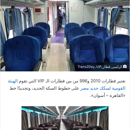
ل
ب
ر
ي
د
ا
إ
ل
ك
كراسى_قطار_VIPـTrans2Day
ت
ر
تعتبر قطارات 2010 و996 من بين قطارات الـ VIP التي تقوم
الهيئة
و
القومية لسكك حديد مصر
على خطوط السكة الحديد، وتحديدًا خط
ن
«القاهرة – أسوان».
ي
ا