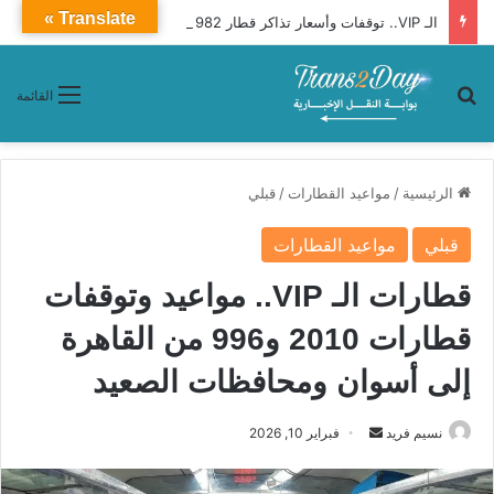
Translate »
الـ VIP.. توقفات وأسعار تذاكر قطار 982 «القاهرة ـ جرجا»
بحث عن
القائمة
الرئيسية
/
مواعيد القطارات
/
قبلي
قبلي
مواعيد القطارات
قطارات الـ VIP.. مواعيد وتوقفات
قطارات 2010 و996 من القاهرة
إلى أسوان ومحافظات الصعيد
نسيم فريد
أ
فبراير 10, 2026
ر
س