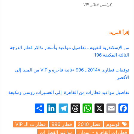
كراسي قطار VIP
إقرأ المزيد:
من الإسكندرية للفيوم.. تفاصيل مواعيد وأسعار تذاكر قطار الدرجة
الثالثة المكيفة 196
توقفات قطارى «2014 ـ 996 »ثانية فاخرة و VIP من المنيا إلى
الأقصر
تفاصيل مواعيد قطارات من القاهرة إلى العسيرات روسى ومكيفة
S
Li
T
T
W
X
E
F
h
n
el
hr
h
m
a
الوسوم
قطار 2010
قطار 996
قطارات الـ VIP
ar
k
e
e
at
ai
c
قطارات القاهرة - أسوان
مواعيد القطارات