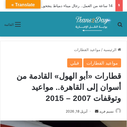
Translate »
14 ساعة من العمل.. رجال ميناء دمياط ينجحون في تنفيذ مهمة لتعويم وقطر السفينة ENERGOS WINTER
بحث عن
القائمة
الرئيسية
/
مواعيد القطارات
مواعيد القطارات
قبلي
قطارات «أبو الهول» القادمة من
أسوان إلى القاهرة.. مواعيد
وتوقفات 2007 – 2015
نسيم فريد
أ
أبريل 18, 2026
ر
س