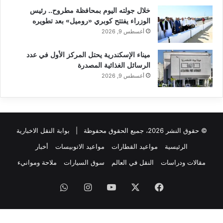
خلال جولته اليوم بمحافظة مطروح.. رئيس
الوزراء يفتتح كوبري «روميل» بعد تطويره
أغسطس 9, 2026
ميناء الإسكندرية يحتل المركز الأول في عدد
الرسائل الغذائية المصدرة
أغسطس 9, 2026
© حقوق النشر 2026، جميع الحقوق محفوظة |
بوابة النقل الاخبارية
الرئيسية
مواعيد القطارات
مواعيد الاتوبيسات
أخبار
مقالات ودراسات
النقل في العالم
سوق السيارات
ملاحة وموانيء
فيسبوك
‫X
‫YouTube
انستقرام
واتساب