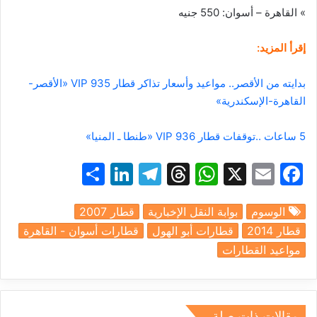
»
القاهرة
–
أسوان
:
550
جنيه
إقرأ المزيد:
بدايته من الأقصر.. مواعيد وأسعار تذاكر قطار 935 VIP «الأقصر-
القاهرة-الإسكندرية»
5 ساعات ..توقفات قطار 936 VIP «طنطا ـ المنيا»
S
Li
T
T
W
X
E
F
h
n
el
hr
h
m
a
الوسوم
بوابة النقل الإخبارية
قطار 2007
ar
k
e
e
at
ai
c
قطار 2014
قطارات أبو الهول
قطارات أسوان - القاهرة
e
e
gr
a
s
l
e
مواعيد القطارات
dI
a
d
A
b
n
m
s
p
o
p
o
مقالات ذات صلة