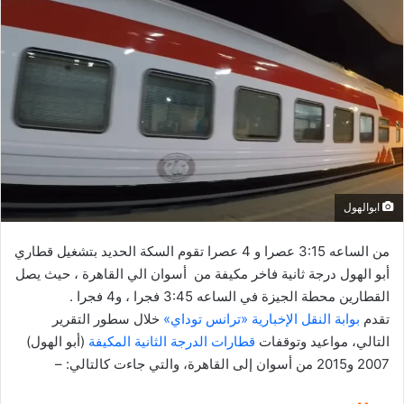
ل
ب
ر
ي
د
ا
إ
ل
ك
ابوالهول
ت
ر
من الساعه 3:15 عصرا و 4 عصرا تقوم السكة الحديد بتشغيل قطاري
و
أبو الهول درجة ثانية فاخر مكيفة من أسوان الي القاهرة ، حيث يصل
ن
القطارين محطة الجيزة في الساعه 3:45 فجرا ، و4 فجرا .
ي
تقدم
بوابة النقل الإخبارية «ترانس توداي»
خلال سطور التقرير
ا
التالي، مواعيد وتوقفات
قطارات الدرجة الثانية المكيفة
(أبو الهول)
2007 و2015 من أسوان إلى القاهرة، والتي جاءت كالتالي: –