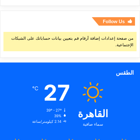
Follow Us
من صفحة إعدادات إضافة أرقام قم بتعيين بيانات حساباتك على الشبكات
الإجتماعية.
الطقس
27
℃
القاهرة
39º - 27º
39%
2.14 كيلومتر/ساعة
سماء صافية