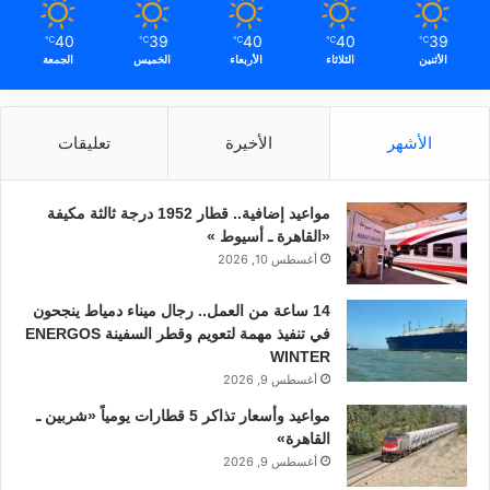
40
39
40
40
39
℃
℃
℃
℃
℃
الأثنين
الثلاثاء
الأربعاء
الخميس
الجمعة
الأشهر
الأخيرة
تعليقات
مواعيد إضافية.. قطار 1952 درجة ثالثة مكيفة
«القاهرة ـ أسيوط »
أغسطس 10, 2026
14 ساعة من العمل.. رجال ميناء دمياط ينجحون
في تنفيذ مهمة لتعويم وقطر السفينة ENERGOS
WINTER
أغسطس 9, 2026
مواعيد وأسعار تذاكر 5 قطارات يومياً «شربين ـ
القاهرة»
أغسطس 9, 2026