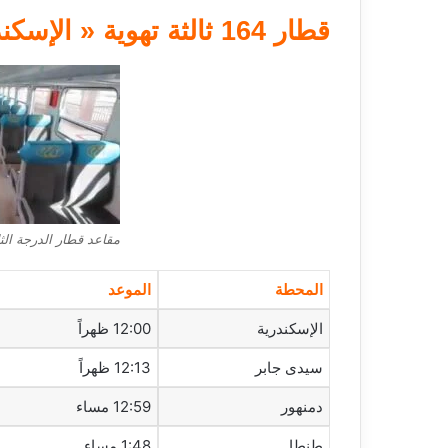
قطار 164 ثالثة تهوية « الإسكندرية ـ أسوان »
مقاعد قطار الدرجة الثا
المحطة
الموعد
الإسكندرية
12:00 ظهراً
سيدى جابر
12:13 ظهراً
دمنهور
12:59 مساء
طنطا
1:48 مساء