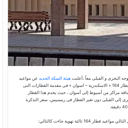
ه البحرى و القبلى معاً ،أعلنت
هيئة السكة الحديد
عن مواعيد
شهر رمضان على على الوجه البحرى و القلبى ،ويأتى قطار 164 « الاسكندرية – اسوان » فى مقدمة القطارات التى
حرى والقبلى ، وقطار 164 يقطع المسافة مراكز من أسيوط إلى أسوان ، حيث يخدم هذا القطار
حرى إلى القبلى دون تغير القطار فى رمسيس، سعر التذكرة
16 ثالثة تهوية جاءت كالتالي: