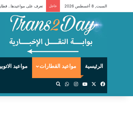
السبت, 8 أغسطس 2026
عاجل
تعرف على مواعيدها.. قطارات
الرئيسية
مواعيد القطارات
مواعيد الاتوب
‫X
فيسبوك
‫YouTube
انستقرام
واتساب
بحث عن