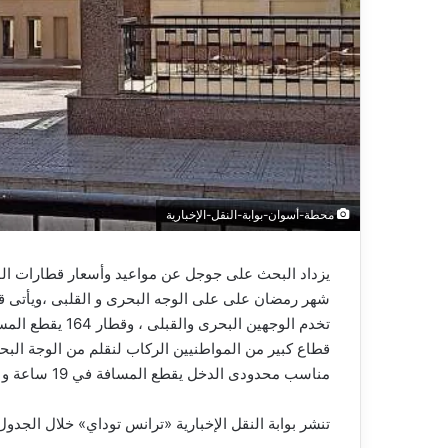
ا
محطة-أسوان-بوابة-النقل-الإخبارية
يزداد البحث على جوجل عن مواعيد وأسعار قطارات الوج
تخدم الوجهين الب
قطاع كبير من المواطنيين الركاب لنقلم من الوجة الب
مناسب محدودى الدخل يقطع المسافة في 19 ساعة و 40 دقيقة.
تنشر بوابة النقل الإخبارية «ترانس توداي» خلال الجدول التالي مواعيد قطار 4