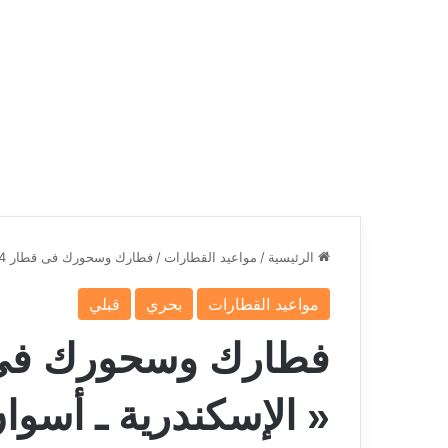
الرئيسية
/
مواعيد القطارات
/
فطارك وسحورك فى قطار 164 ثالثة تهوية « الإسكندرية ـ أسوان » فى رمضان
مواعيد القطارات
بحري
قبلي
« الإسكندرية ـ أسو