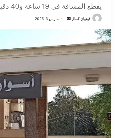
يقطع المسافة فى 19 ساعة و40 دقيقة والأسعار تبدء من 45 جنيها
فيفيان كمال
أ
مارس 3, 2025
ر
س
ل
ب
ر
ي
د
ا
إ
ل
ك
ت
ر
و
ن
ي