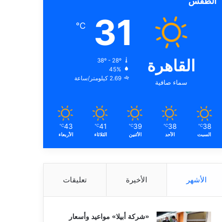
الطقس
31
℃
القاهرة
38º - 28º
45%
2.69 كيلومتر/ساعة
سماء صافية
43
41
39
38
38
℃
℃
℃
℃
℃
السبت
الأحد
الأثنين
الثلاثاء
الأربعاء
الأشهر
الأخيرة
تعليقات
«شركة أبيلا» مواعيد وأسعار