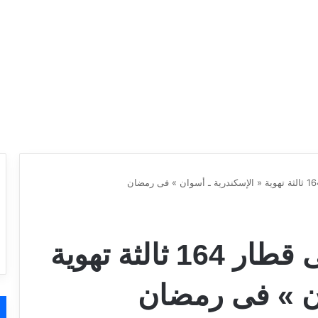
فطارك وسحورك فى قطار 164 ثالثة تهوية
ان » فى رمضان