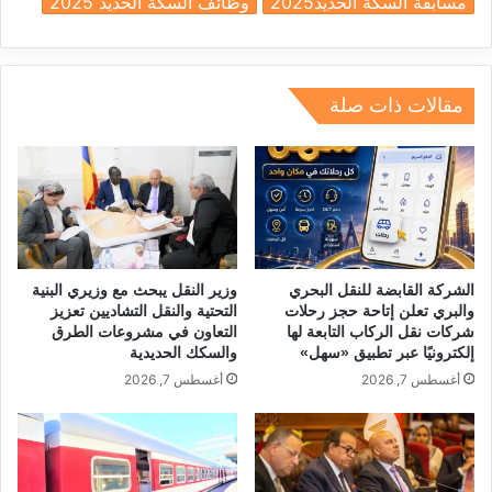
مسابقة السكة الحديد2025
وظائف السكة الحديد 2025
dI
a
d
A
b
n
m
s
p
o
p
o
مقالات ذات صلة
k
الشركة القابضة للنقل البحري
وزير النقل يبحث مع وزيري البنية
والبري تعلن إتاحة حجز رحلات
التحتية والنقل التشاديين تعزيز
شركات نقل الركاب التابعة لها
التعاون في مشروعات الطرق
إلكترونيًا عبر تطبيق «سهل»
والسكك الحديدية
أغسطس 7, 2026
أغسطس 7, 2026