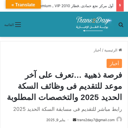
Translate »
أول مركز نجع حمادى..قطار 2010 VIP ـ Premium محافظات «القاهرة ـ أسوان»
بحث عن
القائمة
الرئيسية
/
أخبار
أخبار
فرصة ذهبية …تعرف على آخر
موعد للتقديم فى وظائف السكة
الحديد 2025 والتخصصات المطلوبة
رابط مباشر للتقديم فى مسابقة السكة الحديد 2025
trans2day7@gmail.com
أ
يناير 9, 2025
ر