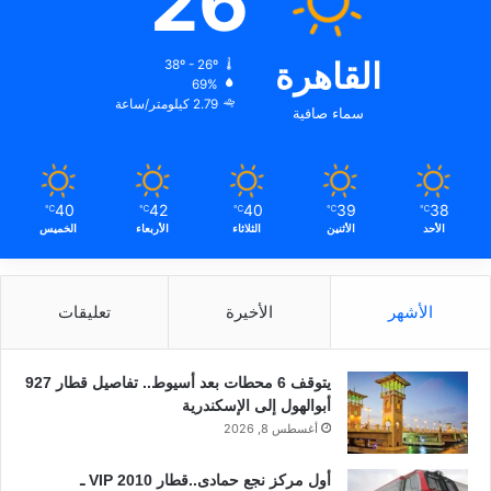
26
القاهرة
38º - 26º
69%
2.79 كيلومتر/ساعة
سماء صافية
40
42
40
39
38
℃
℃
℃
℃
℃
الأحد
الأثنين
الثلاثاء
الأربعاء
الخميس
الأشهر
الأخيرة
تعليقات
يتوقف 6 محطات بعد أسيوط.. تفاصيل قطار 927
أبوالهول إلى الإسكندرية
أغسطس 8, 2026
أول مركز نجع حمادى..قطار 2010 VIP ـ