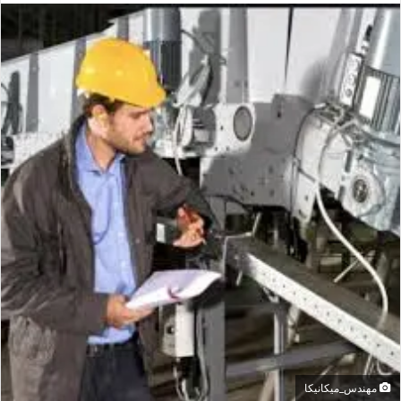
س
ل
ب
ر
ي
د
ا
إ
ل
ك
ت
ر
و
ن
ي
ا
مهندس_ميكانيكا