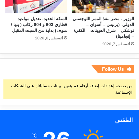
الوزير : مصر تنفذ الممر اللوجستي
السكة الحديد: تعديل مواعيد
الدولي (برنيس – أسوان –
قطاري 603 و 604 ركاب ( بنها /
توشكى – شرق العوينات – الكفرة
منوف) بداية من السبت المقبل
– إنجامينا)
أغسطس 6, 2026
أغسطس 7, 2026
Follow Us
من صفحة إعدادات إضافة أرقام قم بتعيين بيانات حساباتك على الشبكات
الإجتماعية.
الطقس
℃