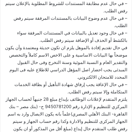
– في حال عدم مطابقة المستندات للشروط المطلوبة بالإعلان سيتم
رفض الطلب.
– في حال عدم وضوح البيانات بالمستندات المرفقة سيتم رفض
الطلب.
– في حال وجود تعديل بالبيانات في المستندات المرفقة سواء
بالكشط أو الحذف أو الإضافة سيتم رفض الطلب.
في حال تقديم إفادة بالموهل يلزم ان تكون حديثة ومعتمدة وأن يكون
موضحاً بها البيانات الاساسية و على الاخص الاسم كاملاً والتخصص
والتقدير العام و النسبة الموئية وسنة التخرج وفى حال القبول
المبدئى يجب احضار اصل المؤهل الدراسي للاطلاع عليه فى اليوم
المحدد للامتحان الالكتروني.
– في حال الإعاقة يجب إرفاق شهادة التأهيل أو بطاقة الخدمات
المتكاملة وإلا سيتم رفض الطلب.
يلتزم المتقدم لإعلانات الوظائف بإيداع مبلغ 28 جنيهاً لحساب الجهاز
المركزي للتنظيم و الإدارة رقم 9450781200 ح- (بنك مصر – بنك
القاهرة- البنك الأهلي المصري)علماً بانه يكون الايصال وارد به اسم
الجهاز المركزى للتنظيم والادارة وكذا رقم حساب الجهاز و سيتم
رفض طلب المتقدم حال إيداع (مبلغ أقل من المذكور أو ان يكون