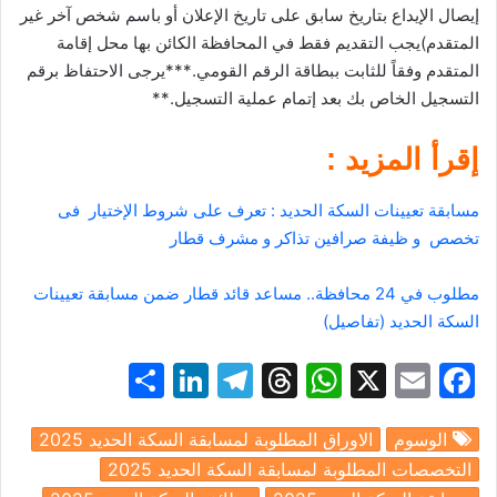
إيصال الإيداع بتاريخ سابق على تاريخ الإعلان أو باسم شخص آخر غير
المتقدم)يجب التقديم فقط في المحافظة الكائن بها محل إقامة
المتقدم وفقاً للثابت ببطاقة الرقم القومي.***يرجى الاحتفاظ برقم
التسجيل الخاص بك بعد إتمام عملية التسجيل.**
إقرأ المزيد :
مسابقة تعيينات السكة الحديد : تعرف على شروط الإختيار فى
تخصص و ظيفة صرافين تذاكر و مشرف قطار
مطلوب في 24 محافظة.. مساعد قائد قطار ضمن مسابقة تعيينات
السكة الحديد (تفاصيل)
S
Li
T
T
W
X
E
F
h
n
el
hr
h
m
a
الوسوم
الاوراق المطلوبة لمسابقة السكة الحديد 2025
ar
k
e
e
at
ai
c
التخصصات المطلوبة لمسابقة السكة الحديد 2025
e
e
gr
a
s
l
e