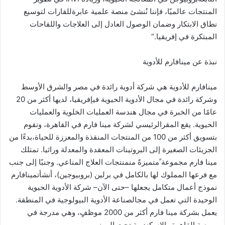
المنتجات
عالميًا،
فإننا
نُنشئ
منصة
علمية
عابرة
للقارات
لتوسيع
نطاق
الابتكار
وضمان
الوصول
العادل
إلى
العلاجات
واللقاحات
المبتكرة
في
إفريقيا
.
“
نبذة
عن
مينافارم
للأدوية
مينافارم
للأدوية
هي
شركة
أدوية
رائدة
في
مصر
والشرق
الأوسط
وشركة
رائدة
في
مجال
الأدوية
الحيوية
في
إفريقيا،
لديها
أكثر
من
20
عامًا
من
الخبرة
في
مجال
هندسة
العمليات
الخلوية
والعمليات
الحيوية
.
يقع
المقر
الرئيسي
لشركة
مينا
فارم
في
القاهرة،
وتقوم
بتسويق
أكثر
من
100
من
المنتجات
المنقذة
والمعززة
للحياة،
بدءًا
من
الجزيئات
الصغيرة
إلى
البروتينات
المعقدة
والمعدلة
وراثيا
.
تمتلك
مينا
فارم
مجموعة ًمتميزةً
من
منتجات
العلاج
المناعي
.
وجنبًا
إلى
جنب
مع
فرعها
المملوك
لها
بالكامل
في
برلين
(بروبيوجين)،
أنشأت
مينافارم
نموذج
أعمال
متكامل
يجعلها
–
حتى
الآن
–
شركة
الأدوية
الحيوية
الوحيدة
التي
تعمل
في
مجال
صناعة
الأدوية
البيولوجية
في
المنطقة
.
يعمل
بشركة
مينا فارم
أكثر
من
2000
موظفٍ،
وهي
مدرجة
في
بورصة
القاهرة
والإسكندرية
تحت
الرمز