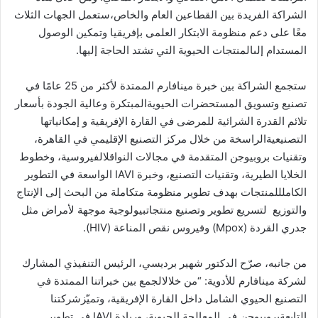
الشراكة
الفريدة
بين
القطاعين
العام
والخاص،
ستعمل
الجهات
الثلاث
معًا
على
دعم
منظومة
الابتكار
العلمى
بإفريقيا
وتمكين
الوصول
المستدام
إلى
المنتجات
الحيوية
التي
تشتد
الحاجة
إليها
.
ستجمع
الشراكة
بين
خبرة
مينافارم
الممتدة
لأكثر
من
25
عامًا
في
تصنيع
وتسويق
المستحضرات
الحيوية
المبتكرة
وعالية
الجودة
بأسعار
تلائم
القدرة
الشرائية
للمرضى
في
القارة
الإفريقية
و
إمكانياتها
التصنيعية
الراسخة
من
خلال
مركز
التصنيع
الإقليمي
في
القاهرة،
وتقنيات
بروبيوجن
المتقدمة
في
مجالات
النواقل
الفيروسية،
وخطوط
الخلايا
الطيرية،
وتقنيات
التصنيع،
وخبرة
IAVI
الواسعة
في
التطوير
الكامل
للمنتجات
بهدف
تطوير
منظومة
متكاملة
من
البحث
إلى
الإنتاج
والتوزيع
لتسريع
تطوير
وتصنيع
منتجات
بيولوجية
موجهة
لأمراض
مثل
جدري
القردة
(
Mpox
)
وفيروس
نقص
المناعة
(
HIV
)
.
من
جانبه،
صرّح
الدكتور
شهير
برديسي،
الرئيس
التنفيذي
المشارك
لشركة
مينافارم
للأدوية:
“من
خلال
الجمع
بين
خبراتنا
الممتدة
في
التصنيع
الحيوي
الشامل
داخل
القارة
الإفريقية،
وتميّزشركتنا
التابعة
بروبيوجن
في
المعالجة
الحيوية،
وريادة
IAVI
في
تطوير