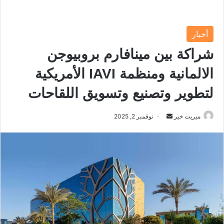
أخبار
شراكة بين مينافارم بروبيوجن
الالمانية ومنظمة IAVI الأمريكية
لتطوير وتصنيع وتسويق اللقاحات
ميريت خير
أ
نوفمبر 2, 2025
ر
س
ل
ب
ر
ي
د
ا