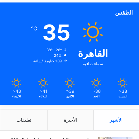
الطقس
35
℃
القاهرة
38º - 28º
24%
1.09 كيلومتر/ساعة
سماء صافية
43
41
39
38
38
℃
℃
℃
℃
℃
السبت
الأحد
الأثنين
الثلاثاء
الأربعاء
الأشهر
الأخيرة
تعليقات