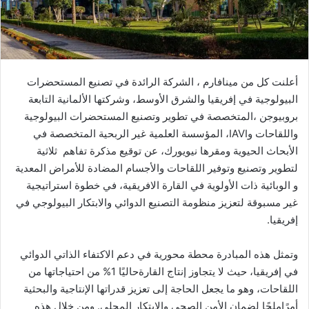
إ
ل
ك
ت
ر
أعلنت
كل
من
مينافارم
،
الشركة
الرائدة
في
تصنيع
المستحضرات
و
البيولوجية
في
إفريقيا
والشرق
الأوسط،
و
شركتها
الألمانية
التابعة
ن
بروبيوجن
،المتخصصة
في
تطوير
وتصنيع
المستحضرات
البيولوجية
ي
واللقاحات
و
IAVI
،
المؤسسة
العلمية
غير
الربحية
المتخصصة
في
ا
الأبحاث
الحيوية
ومقرها
نيويورك،
عن
توقيع
مذكرة تفاهم
ثلاثية
لتطوير
وتصنيع
وتوفير
اللقاحات
والأجسام
المضادة
للأمراض
المعدية
و
الوبائية
ذات
الأولوية
في
القارة
الافريقية
،
في
خطوة
استراتيجية
غير
مسبوقة
لتعزيز
منظومة
التصنيع
الدوائي
والابتكار
البيولوجي
في
إفريقيا
.
وتمثل
هذه
المبادرة
محطة
محورية
في
دعم
الاكتفاء
الذاتي
الدوائي
في
إفريقيا،
حيث
لا
يتجاوز
إنتاج
القارة
حاليًا
1%
من
احتياجاتها
من
اللقاحات،
وهو
ما
يجعل
الحاجة
إلى
تعزيز
قدراتها
الإنتاجية
والبحثية
أمرًا
ملحًا
لضمان
الأمن
الصحي
والابتكار
المحلي
.
ومن
خلال
هذه