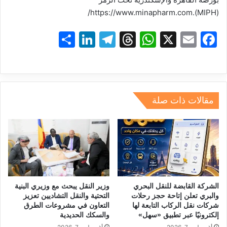
https
:
//www.minapharm.com/
.
)
MIPH
(
S
Li
T
T
W
X
E
F
h
n
el
hr
h
m
a
ar
k
e
e
at
ai
c
e
e
gr
a
s
l
e
dI
a
d
A
b
مقالات ذات صلة
n
m
s
p
o
p
o
k
الشركة القابضة للنقل البحري
وزير النقل يبحث مع وزيري البنية
والبري تعلن إتاحة حجز رحلات
التحتية والنقل التشاديين تعزيز
شركات نقل الركاب التابعة لها
التعاون في مشروعات الطرق
إلكترونيًا عبر تطبيق «سهل»
والسكك الحديدية