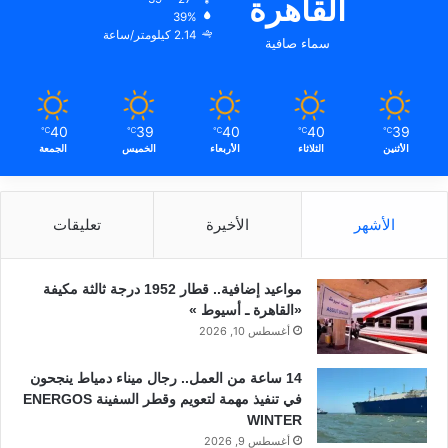
القاهرة
39%
2.14 كيلومتر/ساعة
سماء صافية
40
39
40
40
39
℃
℃
℃
℃
℃
الأثنين
الثلاثاء
الأربعاء
الخميس
الجمعة
الأشهر
الأخيرة
تعليقات
مواعيد إضافية.. قطار 1952 درجة ثالثة مكيفة
«القاهرة ـ أسيوط »
أغسطس 10, 2026
14 ساعة من العمل.. رجال ميناء دمياط ينجحون
في تنفيذ مهمة لتعويم وقطر السفينة ENERGOS
WINTER
أغسطس 9, 2026