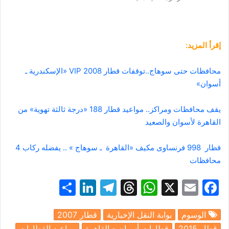
إقرأ المزيد:
محافظات حتى سوهاج..توقفات قطار 2008 VIP «الإسكندرية ـ
أسوان»
يقف محافظات ومراكز.. مواعيد قطار 188 «درجة ثالثة تهوية» من
القاهرة لأسوان والصعيد
قطار 998 فرنساوى مكيف «القاهرة ـ سوهاج » .. يفضله ركاب 4
محافظات
S
Li
T
T
W
X
E
F
h
n
el
hr
h
m
a
الوسوم
بوابة النقل الإخبارية
قطار 2007
ar
k
e
e
at
ai
c
قطار 2015
قطارات أسوان - القاهرة
مواعيد القطارات