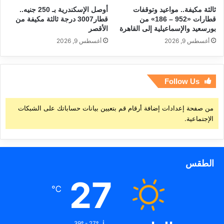
ثالثة مكيفة.. مواعيد وتوقفات
أوصل الإسكندرية بـ 250 جنيه..
قطارات «952 – 186» من
قطار3007 درجة ثالثة مكيفة من
بورسعيد والإسماعيلية إلى القاهرة
الأقصر
أغسطس 9, 2026
أغسطس 9, 2026
Follow Us
من صفحة إعدادات إضافة أرقام قم بتعيين بيانات حساباتك على الشبكات
الإجتماعية.
الطقس
27
℃
39º - 27º