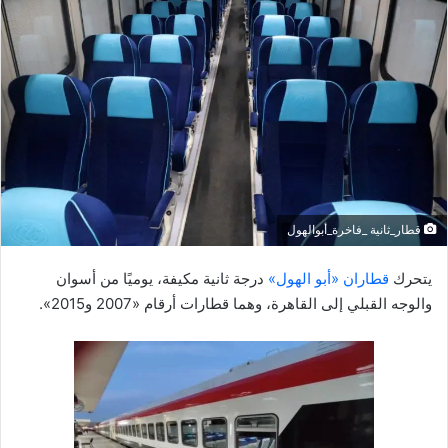
ل
ب
ر
ي
د
ا
إ
ل
ك
قطار_ثانية _فاخرة_أبوالهول
ت
ر
يتحرك
قطاران «أبو الهول»
درجة ثانية مكيفة، يوميًا من أسوان
و
والوجه القبلي إلى القاهرة، وهما قطارات أرقام «2007 و2015».
ن
ي
ا