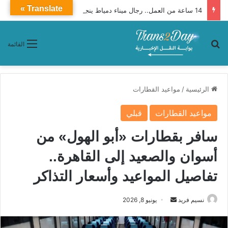
Translate »
14 ساعة من العمل.. رجال ميناء دمياط ينجحون في تنفيذ مهمة لتعويم وقطر السفينة ENERGOS WINTER
بحث عن
القائمة
الرئيسية
/
مواعيد القطارات
مواعيد القطارات
قبلي
سافر بقطارات «أبو الهول» من
أسوان والصعيد إلى القاهرة..
تفاصيل المواعيد وأسعار التذاكر
نسيم فريد
أ
يونيو 8, 2026
ر
س