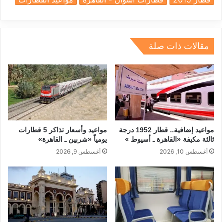
e
e
gr
a
s
l
e
dI
a
d
A
b
n
m
s
p
o
مقالات ذات صلة
p
o
k
مواعيد إضافية.. قطار 1952 درجة
مواعيد وأسعار تذاكر 5 قطارات
ثالثة مكيفة «القاهرة ـ أسيوط »
يومياً «شربين ـ القاهرة»
أغسطس 10, 2026
أغسطس 9, 2026