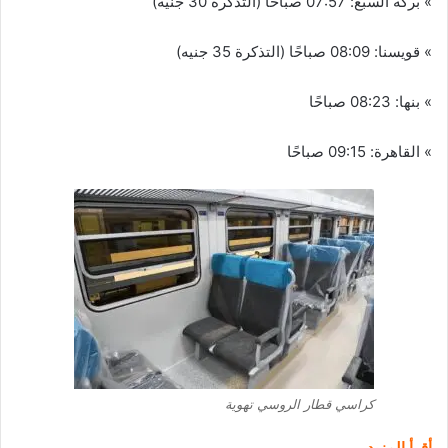
» بركة السبع: 07:57 صباحًا (التذكرة 30 جنيه)
» قويسنا: 08:09 صباحًا (التذكرة 35 جنيه)
» بنها: 08:23 صباحًا
» القاهرة: 09:15 صباحًا
كراسي قطار الروسي تهوية
أقرأ المزيد