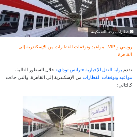
إ
ل
ك
ت
قطارات درجة ثالثة مكيفة
ر
و
روسي و VIP.. مواعيد وتوقفات القطارات من الإسكندرية إلى
ن
القاهرة
ي
ا
تقدم
بوابة النقل الإخبارية «ترانس توداي»
خلال السطور التالية،
مواعيد وتوقفات القطارات
من الإسكندرية إلى القاهرة، والتي جاءت
كالتالي: –