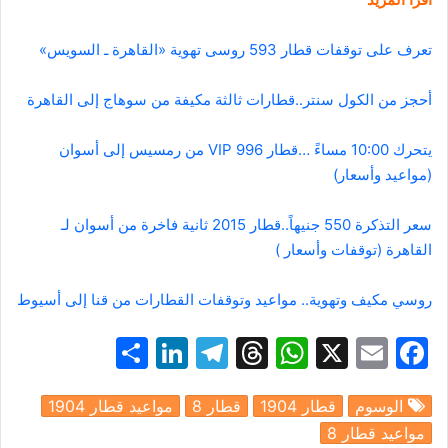
تعرف على توقفات قطار 593 روسى تهوية «القاهرة ـ السويس»
أحجز من الكول سنتر..قطارات ثالثة مكيفة من سوهاج إلى القاهرة
يتحرك 10:00 مساءً …قطار 996 VIP من رمسيس إلى أسوان
(مواعيد وأسعار)
سعر التذكرة 550 جنيهاً..قطار 2015 ثانية فاخرة من أسوان لـ
القاهرة (توقفات وأسعار )
روسي مكيف وتهوية.. مواعيد وتوقفات القطارات من قنا إلى أسيوط
S
Li
T
T
W
X
E
F
h
n
el
hr
h
m
a
الوسوم
قطار 1904
قطار 8
مواعيد قطار 1904
ar
k
e
e
at
ai
c
مواعيد قطار 8