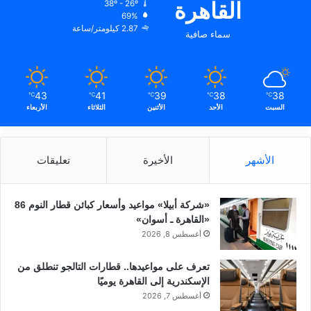
القاهرة
38º - 26º
69%
2.87 كيلومتر/ساعة
سماء صافية
43
41
39
38
38
℃
℃
℃
℃
℃
السبت
الأحد
الأثنين
الثلاثاء
الأربعاء
الأشهر
الأخيرة
تعليقات
«شركة أبيلا» مواعيد وأسعار كبائن قطار النوم 86
«القاهرة ـ أسوان»
أغسطس 8, 2026
تعرف على مواعيدها.. قطارات التالجو تنطلق من
الإسكندرية إلى القاهرة يوميًا
أغسطس 7, 2026