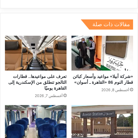
e
e
gr
a
s
l
e
dI
a
d
A
b
n
m
s
p
o
مقالات ذات صلة
p
o
k
«شركة أبيلا» مواعيد وأسعار كبائن
تعرف على مواعيدها.. قطارات
قطار النوم 86 «القاهرة ـ أسوان»
التالجو تنطلق من الإسكندرية إلى
القاهرة يوميًا
أغسطس 8, 2026
أغسطس 7, 2026