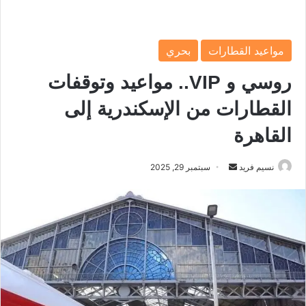
مواعيد القطارات
بحري
روسي و VIP.. مواعيد وتوقفات
القطارات من الإسكندرية إلى
القاهرة
نسيم فريد
أ
سبتمبر 29, 2025
ر
س
ل
ب
ر
ي
د
ا