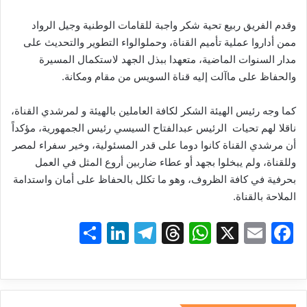
وقدم
الفريق
ربيع
تحية
شكر
واجبة
للقامات
الوطنية
وجيل
الرواد
ممن
أداروا
عملية
تأميم
القناة،
وحملوا
لواء
التطوير
والتحديث
على
مدار
السنوات
الماضية،
متعهدا
ببذل
الجهد
لاستكمال
المسيرة
والحفاظ
على
ما
آلت
إليه
قناة
السويس
من
مقام
ومكانة
.
كما
وجه
رئيس
الهيئة
الشكر
لكافة
العاملين
بالهيئة
و لمرشدي
القناة،
ناقلا
لهم
تحيات
الرئيس
عبد
الفتاح
السيسي
رئيس
الجمهورية،
مؤكداً
أن
مرشدي
القناة
كانوا
دوما
على
قدر
المسئولية،
وخير
سفراء ل
مصر
وللقناة،
ولم
يبخلوا
بجهد
أو
عطاء
ضاربين
أروع
المثل
في
العمل
بحرفية
في
كافة
الظروف،
وهو
ما
تكلل
بالحفاظ
على
أمان
واستدامة
الملاحة
بالقناة
.
S
Li
T
T
W
X
E
F
h
n
el
hr
h
m
a
ar
k
e
e
at
ai
c
e
e
gr
a
s
l
e