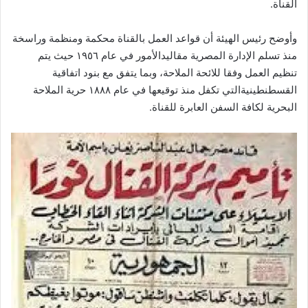
القناة
.
وأوضح
رئيس
الهيئة
أن
قواعد
العمل
بالقناة
محكمة
ومنظمة
وراسخة
منذ
تسلم
الإدارة
المصرية
مقاليد
الأمور
في
عام
١٩٥٦
حيث
يتم
تنظيم
العمل
وفقا
للائحة
الملاحة،
وبما
يتفق
مع
بنود
اتفاقية
القسطنطينية
التي
تكفل
منذ
توقيعها
في
عام
١٨٨٨
حرية
الملاحة
البحرية
لكافة
السفن
العابرة
للقناة
.