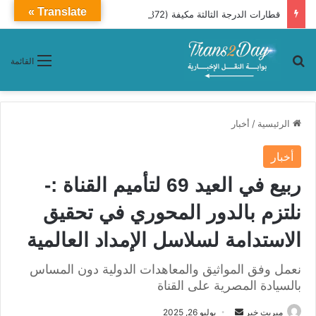
Translate »
قطارات الدرجة الثالثة مكيفة (872 ـ 890) من القاهرة إلى أسيوط (تفاصيل توقفات وأسعار تذاكر )
بحث عن
القائمة
الرئيسية
/
أخبار
أخبار
ربيع في العيد 69 لتأميم القناة :-
نلتزم بالدور المحوري في تحقيق
الاستدامة لسلاسل الإمداد العالمية
نعمل وفق المواثيق والمعاهدات الدولية دون المساس
بالسيادة المصرية على القناة
ميريت خير
أ
يوليو 26, 2025