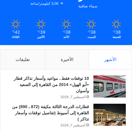
3.06 كيلومتر/ساعة
سماء صافية
42
39
38
38
38
℃
℃
℃
℃
℃
الجمعة
السبت
الأحد
الأثنين
الثلاثاء
الأشهر
الأخيرة
تعليقات
10 توقفات فقط.. مواعيد وأسعار تذاكر قطار
«أبو الهول» 2014 من القاهرة إلى الصعيد
وأسوان
أغسطس 7, 2026
قطارات الدرجة الثالثة مكيفة (872 ـ 890) من
القاهرة إلى أسيوط (تفاصيل توقفات وأسعار
تذاكر )
أغسطس 7, 2026