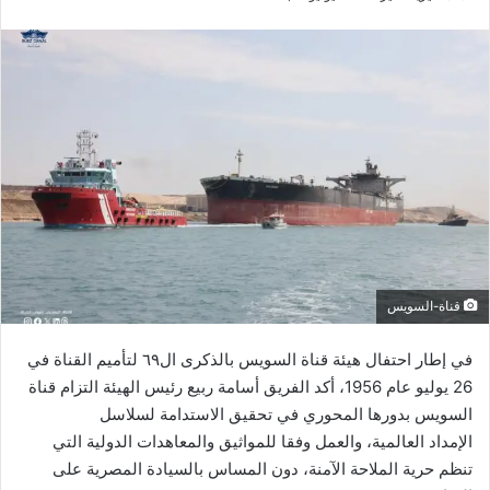
ر
س
ل
ب
ر
ي
د
ا
إ
ل
ك
قناة-السويس
ت
ر
في
إطار
احتفال
هيئة
قناة
السويس
بالذكرى
ال٦٩
لتأميم
القناة
في
و
26
يوليو
عام
1956
،
أكد
الفريق
أسامة
ربيع
رئيس
الهيئة
التزام
قناة
ن
السويس
بدورها
المحوري
في
تحقيق
الاستدامة
لسلاسل
ي
الإمداد
العالمية،
والعمل
وفقا
للمواثيق
والمعاهدات
الدولية
التي
ا
تنظم
حرية
الملاحة
الآمنة،
دون
المساس
بالسيادة
المصرية
على