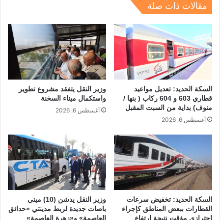
dI
a
d
A
b
مقالات ذات صلة
n
m
s
p
o
p
o
k
السكة الحديد: تعديل مواعيد
وزير النقل يتفقد مشروع تطوير
قطاري 603 و 604 ركاب ( بنها /
واستكمال ميناء السخنة
منوف) بداية من السبت المقبل
أغسطس 6, 2026
أغسطس 6, 2026
السكة الحديد: تخفيض سرعات
وزير النقل يدشن (10) ميني
القطارات ببعض المناطق كإجراء
باصات جديدة لربط مدينتي «حدائق
احترازي مؤقت نتيجة ارتفاع
العاصمة» و«زهرة العاصمة»