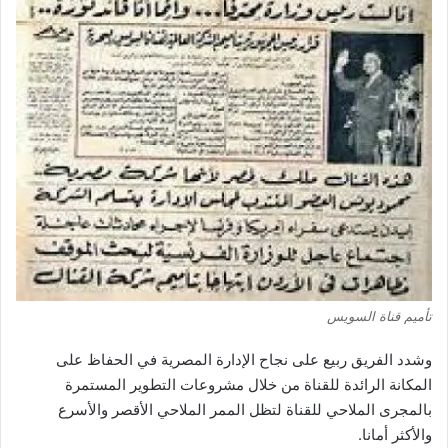
تأميم قناة السويس
وشدد
الفريق
ربيع
على
نجاح
الإدارة
المصرية
في
الحفاظ
على
المكانة
الرائدة
للقناة
من
خلال
مشروعات
التطوير
المستمرة
بالمجرى
الملاحي
للقناة
لتظل
الممر
الملاحي
الأقصر
والأسرع
والأكثر
أمانا
.