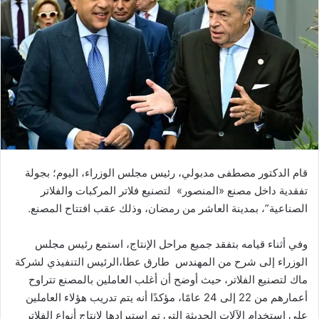
ب
ر
ي
د
ا
إ
ل
ك
ت
ر
قام
الدكتور
مصطفى
مدبولي،
رئيس
مجلس
الوزراء،
اليوم؛
بجولة
و
تفقدية
داخل
مصنع
«
المنصور»
لتصنيع
فلاتر
المركبات
والفلاتر
ن
الصناعية”،
بمدينة
العاشر
من
رمضان،
وذلك
عقب
افتتاح
المصنع
.
ي
ا
وفي
أثناء
قيامه
بتفقد
جميع
مراحل
الإنتاج،
استمع
رئيس
مجلس
الوزراء
إلى
شرح
من
المهندس
طارق
عطا،
الرئيس
التنفيذي
لشركة
ماك
لتصنيع
الفلاتر،
حيث
أوضح
أن
أغلب
العاملين
بالمصنع
تتراوح
أعمارهم
من
22
إلى
24
عامًا،
مؤكدًا
أنه
يتم
تدريب
هؤلاء
العاملين
على
استخدام
الآلات
الحديثة
التي
تم
استيرادها
لإنتاج
أنواع
الفلاتر