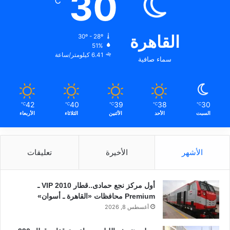
30
℃
القاهرة
30º - 28º
51%
6.41 كيلومتر/ساعة
سماء صافية
42
40
39
38
30
℃
℃
℃
℃
℃
السبت
الأحد
الأثنين
الثلاثاء
الأربعاء
الأشهر
الأخيرة
تعليقات
أول مركز نجع حمادى..قطار 2010 VIP ـ
Premium محافظات «القاهرة ـ أسوان»
أغسطس 8, 2026