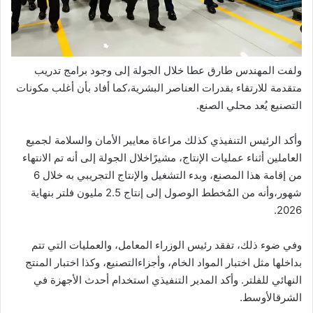
ولفت
المهندس
طارق
عطا
خلال
الجولة
إلى
وجود
برامج
تدريب
متقدمة
للارتقاء
بقدرات
العناصر
البشرية،
كما
أفاد
بأن
أغلب
مكونات
التصنيع
يُعد
محلي
الصنع
.
وأكد
الرئيس
التنفيذي
كذلك
مراعاة
معايير
الأمان
والسلامة
لجميع
العاملين
أثناء
عمليات
الإنتاج،
مشيرًا
خلال
الجولة
إلى
أنه
تم
الانتهاء
من
إقامة
هذا
المصنع،
وبدء
التشغيل
والإنتاج
التجريبي
به
خلال
6
شهور،
وأنه
من
المُخطط
الوصول
إلى
إنتاج
2.5
مليون
فلتر
بنهاية
2026.
وفي
ضوء
ذلك،
تفقد
رئيس
الوزراء
المعامل،
والعمليات
التي
تتم
بداخلها
مثل
اختبار
المواد
الخام،
وأجزاء
التصنيع،
وكذا
اختبار
المنتج
النهائي
للفلتر
.
وأكد
المدير
التنفيذي
استخدام
أحدث
الأجهزة
في
الشرق
الأوسط
.