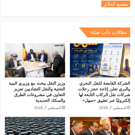
مصنع الفلاتر
e
e
gr
a
s
l
e
dI
a
d
A
b
n
m
s
p
o
مقالات ذات صلة
p
o
k
الشركة القابضة للنقل البحري
وزير النقل يبحث مع وزيري البنية
والبري تعلن إتاحة حجز رحلات
التحتية والنقل التشاديين تعزيز
شركات نقل الركاب التابعة لها
التعاون في مشروعات الطرق
إلكترونيًا عبر تطبيق «سهل»
والسكك الحديدية
أغسطس 7, 2026
أغسطس 7, 2026