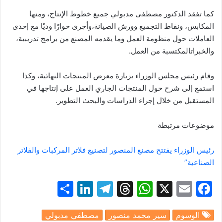
كما
تفقد
الدكتور
مصطفى
مدبولي
جميع
خطوط
الإنتاج،
ومنها
المكابس،
ونقاط
التجميع
وورش
الصيانة،
وأجرى
حوارًا
وديًا
مع
إحدى
العاملات
حول
منظومة
العمل
وما
يقدمه
المصنع
من
برامج
تدريبية،
والخبرات
المكتسبة
من
العمل
.
وقام
رئيس
مجلس
الوزراء
بزيارة
معرض
المنتجات
النهائية،
وكذا
استمع
إلى
شرح
حول
المنتجات
الجاري
العمل
على
إنتاجها
في
المستقبل
من
خلال
إجراء
الدراسات
والبحث
التطوير
.
موضوعات مرتبطة
رئيس الوزراء يفتتح مصنع المنصور لتصنيع فلاتر المركبات والفلاتر
الصناعية”
S
Li
T
T
W
X
E
F
h
n
el
hr
h
m
a
الوسوم
سير محمد منصور
مصطفي مدبولي
ar
k
e
e
at
ai
c