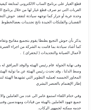
قطع
الغيار
على
برنامج
الساب
الالكترونى
لمتابعة
كيفية
العربات
التى
تم
صرف
قطع
غيار
لها
من
خلال
برنامج
ال
وحدة
عربة
أو
جرار
كما
توجهه
سيادتة
لتفقد
حوش
التج
القضبان
والفلنكات
الجيدة
ناتج
تجديدات
بعض
الخطوط
و
يذكر
بأن
حوش
التجيع
بطنطا
يقوم
بتجميع
مفاتيح
وتقا
كما
أشاد
سيادتة
بما
قامت
به
الشركة
من
اجراء
العمرة
لأعمال
الصيانة
والتجديدات
(
ايجفراى
)
.
وفى
نهاية
الجولة
قام
رئيس
الهيئه
والوفد
المرافق
له
ب
وسط
الدلتا
،
وقد
تحدث
رئيس
الهيئة
عن
ما
تولية
الهيئة
المحاور
الخمسه
لعمليه
التطوير
التي
تشهدها
الهيئة
لتن
إطار
الإهتمام
بالعنصر
البشري
وفي
ختام
اللقاء
استمع
عامر
الى
عدد
من
العاملين
والا
جميع
جهود
العاملين
بالهيئة
من
قيادات
ومهندسين
وفني
خدمه
ممكنه
لجمهور
الركاب
.