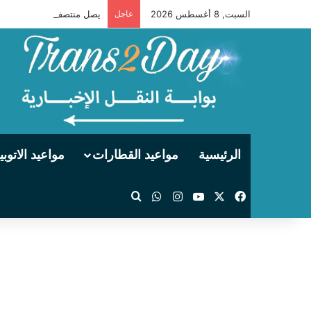
السبت, 8 أغسطس 2026
عاجل
يصل منتصف الليل .. مواعيد توقفات قطار 990 فرنساو
الرئيسية
مواعيد القطارات
مواعيد الاتوب
‫X
فيسبوك
‫YouTube
انستقرام
واتساب
بحث عن