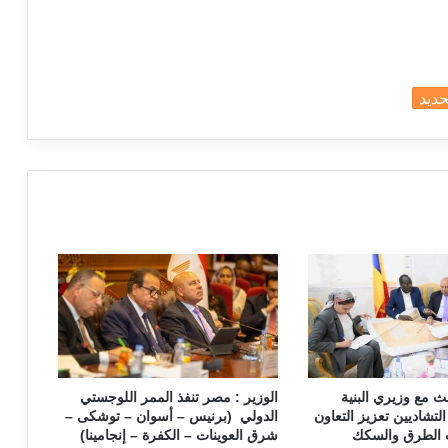
حديد
a
ث مع وزيري البنية
الوزير : مصر تنفذ الممر اللوجستي
التشاديين تعزيز التعاون
الدولي (برنيس – أسوان – توشكى –
الطرق والسكك
شرق العوينات – الكفرة – إنجامينا)