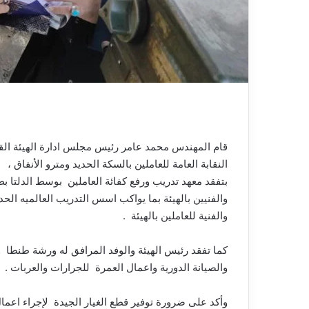
ي
ا
قام
المهندس
محمد
عامر
رئيس
مجلس
ادارة
الهيئة
الق
النقابة
العامة
للعاملين
بالسكة
الحديد
ومترو
الأنفاق
،
بتفقد
معهد
تدريب
ورفع
كفائة
العاملين
بوسط
الدلتا
بط
والفنيين
بالهيئة
بما
يواكب
اسس
التدريب
العالميه
الحد
والفنية
للعاملين
بالهيئة
.
كما
تفقد
رئيس
الهيئة
والوفد
المرافق
له
ورشة
طنطا
و
والصيانة
الدورية
واعمال
العمرة
للجرارات
والعربات
.
وأكد
على
ضرورة
توفير
قطع
الغيار
الجيدة
لإجراء
اعما