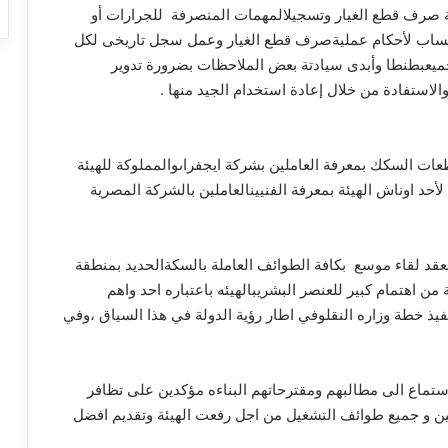
صرف
قطع
الغيار
وتسجيل
المهمات
المنصرفة
للجرارات
أو
ساب
لأحكام
عملية
صرف
قطع
الغيار
وعمل
سجل
تاريخى
لكل
ميع
بطنطا
وأبدى
سيادتة
بعض
الملاحظات
بضرورة
تدوير
الاستفادة
من
خلال
إعادة
استخدام
الجيد
منها
.
طعات
السكك
بمعرفة
العاملين
بشركة
ايجفراى
والمملوكة
للهيئة
لأحد
اوناش
الهيئة
بمعرفة
الفنيين
العاملين
بالشركة
المصرية
عقد
لقاء
موسع
بكافة
الطوائف
العاملة
بالسكة
الحديد
بمنطقة
من
اهتمام
كبير
للعنصر
البشري
بالهيئه
باعتباره
احد
واهم
فيذ
خطة
وزاره
النقل
وفي
اطار
رؤية
الدولة
في
هذا
السياق
،وفي
ستماع
الى
مطالبهم
ومقترحاتهم
البناءه
مؤكدين
على
تظافر
ين
و
جميع
طوائف
التشغيل
من
اجل
رفعت
الهيئة
وتقديم
افضل