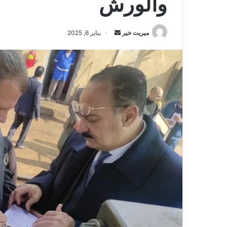
والورش
ميريت خير
أ
يناير 6, 2025
ر
س
ل
ب
ر
ي
د
ا
إ
ل
ك
ت
ر
و
ن