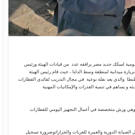
ومية
لسكك
حديد
مصر يرافقه عدد
من
قيادات الهيئة
و
رئيس
بزيارة
ميدانية
لمنطقة
وسط
الدلتا
،
حيث
قام
رئيس
الهيئة
نطا
والذي
يعد
نقلة
نوعية
في
مجال
التدريب
لقائدي
القطارات
يثه
و
يساهم
في
تنمية
القدرات
والإمكانيات
المهنية
هي
ورش
متخصصة
في
أعمال
التجهيز
اليومي
للقطارات
ل
الصيانة
الدورية
والعمرة
للعربات
والجرارات
وضرورة
تسجيل