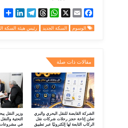
S
Li
T
T
W
X
E
F
h
n
el
hr
h
m
a
الوسوم
السكة الجديد
رئيس هيئة السكة ال
r
k
e
e
at
ai
c
e
e
gr
a
s
l
e
dI
a
d
A
b
n
m
s
p
o
مقالات ذات صلة
p
o
k
الشركة القابضة للنقل البحري والبري
وزير النقل يبح
تعلن إتاحة حجز رحلات شركات نقل
التحتية والنقل 
الركاب التابعة لها إلكترونيًا عبر تطبيق
في مشروعات 