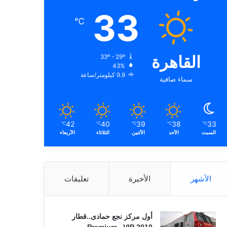
33
℃
القاهرة
33º - 29º
43%
9.9 كيلومتر/ساعة
سماء صافية
42
40
39
38
33
℃
℃
℃
℃
℃
السبت
الأحد
الأثنين
الثلاثاء
الأربعاء
الأشهر
الأخيرة
تعليقات
أول مركز نجع حمادى..قطار
2010 VIP ـ Premium