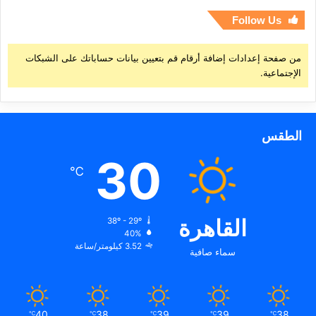
Follow Us
من صفحة إعدادات إضافة أرقام قم بتعيين بيانات حساباتك على الشبكات
الإجتماعية.
الطقس
30
℃
القاهرة
38º - 29º
40%
3.52 كيلومتر/ساعة
سماء صافية
40
38
39
39
38
℃
℃
℃
℃
℃