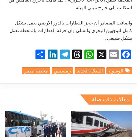
المكاتب الي خارج مبني الهيئة .
واضافت المصادر أن حجز القطارات بالدور الارضي يعمل بشكل
كامل للوجهين البحري والقبلي وان حركة القطارات بالمحطة تعمل
بشكل طبيعي .
S
Li
T
T
W
X
E
F
h
n
el
hr
h
m
a
الوسوم
السكة الحديد
رمسيس
محطة مصر
ar
k
e
e
at
ai
c
e
e
gr
a
s
l
e
dI
a
d
A
b
مقالات ذات صلة
n
m
s
p
o
p
o
k