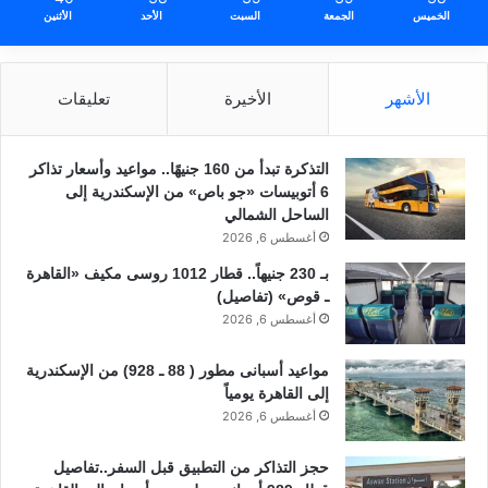
الخميس
الجمعة
السبت
الأحد
الأثنين
الأشهر
الأخيرة
تعليقات
التذكرة تبدأ من 160 جنيهًا.. مواعيد وأسعار تذاكر
6 أتوبيسات «جو باص» من الإسكندرية إلى
الساحل الشمالي
أغسطس 6, 2026
بـ 230 جنيهاً.. قطار 1012 روسى مكيف «القاهرة
ـ قوص» (تفاصيل)
أغسطس 6, 2026
مواعيد أسبانى مطور ( 88 ـ 928) من الإسكندرية
إلى القاهرة يومياً
أغسطس 6, 2026
حجز التذاكر من التطبيق قبل السفر..تفاصيل