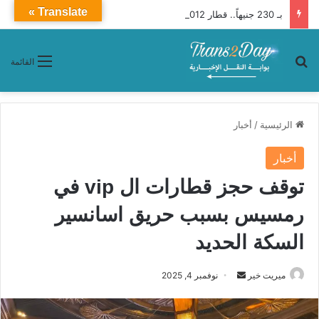
Translate »
بـ 230 جنيهاً.. قطار 1012 روسى مكيف «القاهرة ـ قوص» (تفاصيل)
بحث عن
القائمة
الرئيسية
/
أخبار
أخبار
توقف حجز قطارات ال vip في
رمسيس بسبب حريق اسانسير
السكة الحديد
ميريت خير
أ
نوفمبر 4, 2025
ر
س