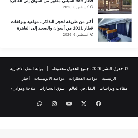
قطار 989 أسبانى مطور من أسوان إلى القاهرة
أغسطس 6, 2026
أكثر من طريقة لحجز التذاكر.. مواعيد وتوقفات
قطار 1011 من أسوان والصعيد إلى القاهرة
أغسطس 6, 2026
© حقوق النشر 2026، جميع الحقوق محفوظة |
بوابة النقل الاخبارية
الرئيسية
مواعيد القطارات
مواعيد الاتوبيسات
أخبار
مقالات ودراسات
النقل في العالم
سوق السيارات
ملاحة وموانيء
فيسبوك
‫X
‫YouTube
انستقرام
واتساب