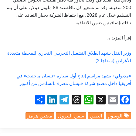
200
سفينة
.
وقد
تم
تسعير
كل
ناقلة
عند
86
مليون
دولار،
على
أن
يتم
التسليم
خلال
عام
2028
،
مع
احتفاظ
الشركة
بخيار
التعاقد
على
ناقلتين
إضافيتين
ضمن
الاتفاقية
.
إقرأ المزيد ،،
وزير النقل يشهد انطلاق التشغيل التجريبي التجاري للمحطة متعددة
الأغراض (سفاجا 2)
«مدبولي» يشهد مراسم إنتاج أول سيارة «نيسان ماجنيت» في
أفريقيا داخل مصنع شركة «نيسان مصر» بالسادس من أكتوبر
S
Li
T
T
W
X
E
F
h
n
el
hr
h
m
a
الوسوم
الصين
سفن البترول
مضيق هرمز
ar
k
e
e
at
ai
c
e
e
gr
a
s
l
e