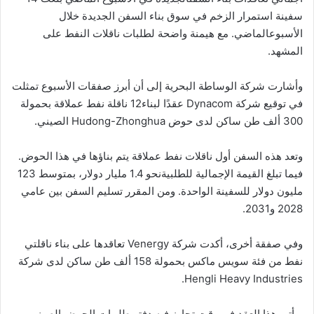
سفينة
استمرار
الزخم
في
سوق
بناء
السفن
الجديدة
خلال
الأسبوع
الماضي
.
مع
هيمنة
واضحة
لطلبات
ناقلات
النفط
على
المشهد
.
وأشارت
شركة
الوساطة
البحرية
إلى
أن
أبرز
صفقات
الأسبوع
تمثلت
في
توقيع
شركة
Dynacom
عقدًا
لبناء
12
ناقلة
نفط
عملاقة
بحمولة
300
ألف
طن
ساكن
لدى
حوض
Hudong-Zhonghua
الصيني
.
وتعد
هذه
السفن
أول
ناقلات
نفط
عملاقة
يتم
بناؤها
في
هذا
الحوض
.
فيما
تبلغ
القيمة
الإجمالية
للطلبية
نحو
1.4
مليار
دولار،
بمتوسط
123
مليون
دولار
للسفينة
الواحدة
.
ومن
المقرر
تسليم
السفن
بين
عامي
2028
و
2031.
وفي
صفقة
أخرى،
أكدت
شركة
Venergy
تعاقدها
على
بناء
ناقلتي
نفط
من
فئة
سويس
ماكس
بحمولة
158
ألف
طن
ساكن
لدى
شركة
Hengli Heavy Industries.
ويأتي
هذا
العقد
في
وقت
تجاوز
فيه
دفتر
طلبيات
الحوض
الصيني