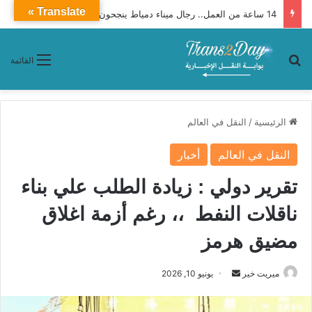
Translate »
14 ساعة من العمل.. رجال ميناء دمياط ينجحون في تنفيذ مهمة لتعويم وقطر السفينة ENERGOS WINTER
بحث عن
القائمة
الرئيسية
/
النقل في العالم
النقل في العالم
أخبار
تقرير دولي : زيادة الطلب علي بناء
ناقلات النفط ،، رغم أزمة اغلاق
مضيق هرمز
ميريت خير
أ
يونيو 10, 2026
ر
س