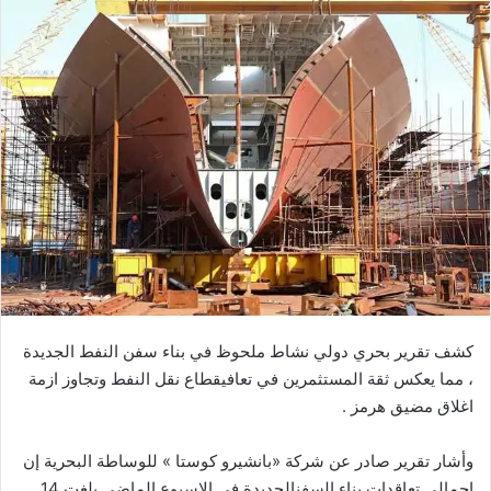
ل
ب
ر
ي
د
ا
إ
ل
ك
ت
ر
و
ن
كشف
تقرير
بحري
دولي
نشاط
ملحوظ
في
بناء
سفن
النفط
الجديدة
ي
،
مما
يعكس
ثقة
المستثمرين
في
تعافي
قطاع
نقل
النفط
وتجاوز
ازمة
ا
اغلاق
مضيق
هرمز
.
وأشار
تقرير
صادر
عن
شركة
«
بانشيرو
كوستا
»
للوساطة
البحرية
إن
اجمالي
تعاقدات
بناء
السفن
الجديدة
في
الاسبوع
الماضي
بلغت
14