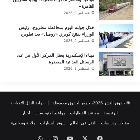
القاهرة»
أغسطس 9, 2026
خلال جولته اليوم بمحافظة مطروح.. رئيس
الوزراء يفتتح كوبري «روميل» بعد تطويره
أغسطس 9, 2026
ميناء الإسكندرية يحتل المركز الأول في عدد
الرسائل الغذائية المصدرة
أغسطس 9, 2026
© حقوق النشر 2026، جميع الحقوق محفوظة |
بوابة النقل الاخبارية
الرئيسية
مواعيد القطارات
مواعيد الاتوبيسات
أخبار
مقالات ودراسات
النقل في العالم
سوق السيارات
ملاحة وموانيء
فيسبوك
‫X
‫YouTube
انستقرام
واتساب