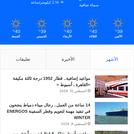
2.14 كيلومتر/ساعة
سماء صافية
40
39
40
40
39
℃
℃
℃
℃
℃
الأثنين
الثلاثاء
الأربعاء
الخميس
الجمعة
الأشهر
الأخيرة
تعليقات
مواعيد إضافية.. قطار 1952 درجة ثالثة مكيفة
«القاهرة ـ أسيوط »
أغسطس 10, 2026
14 ساعة من العمل.. رجال ميناء دمياط ينجحون
في تنفيذ مهمة لتعويم وقطر السفينة ENERGOS
WINTER
أغسطس 9, 2026
مواعيد وأسعار تذاكر 5 قطارات يومياً «شربين ـ