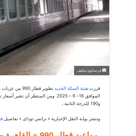
إ
ل
ك
ت
ر
و
ن
ي
ا
فرنساوى-مكيف
قررت
هيئة السكة الحديد
تطوير قطار 990
و190 للدرجة الثانية ،
وتنشر بوابة النقل الإخبارية « ترانس توداى » تفاصيل
قطار 90
مواعيد قطار 990 « القاهرة – سوهاج »