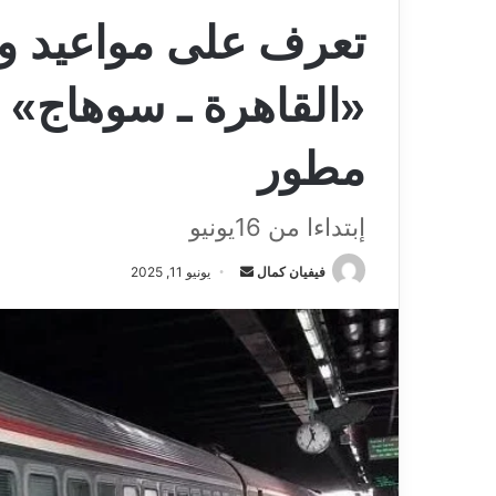
«القاهرة ـ سوهاج» 
مطور
إبتداءا من 16يونيو
فيفيان كمال
أ
يونيو 11, 2025
ر
س
ل
ب
ر
ي
د
ا