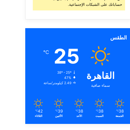
حساباتك على الشبكات الإجتماعية.
الطقس
25
℃
القاهرة
38º - 25º
47%
2.49 كيلومتر/ساعة
سماء صافية
42
39
38
38
38
℃
℃
℃
℃
℃
الجمعة
السبت
الأحد
الأثنين
الثلاثاء