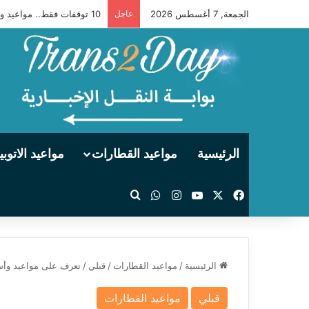
الجمعة, 7 أغسطس 2026
عاجل
10 توقفات فقط.. مواعيد وأسعار تذاكر قطار «أبو الهول» 2014 من القاهرة إلى الصعيد وأسوان
الرئيسية
مواعيد القطارات
مواعيد الاتوب
‫X
فيسبوك
‫YouTube
انستقرام
واتساب
بحث عن
الرئيسية
/
مواعيد القطارات
/
قبلي
/
تعرف على مواعيد وأسعار قطار 990 «القاهرة ـ سوهاج» 
قبلي
مواعيد القطارات