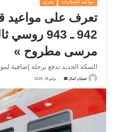
مواعيد القطارات
بحري
تعرف على مواعيد قي
942 ـ 943 رو
مرسى مطروح »
السكة الحديد تدفع برحلة إضافية لمو
فيفيان كمال
أ
يوليو 18, 2025
ر
س
ل
ب
ر
ي
د