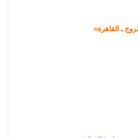
وح ـ القاهرة»