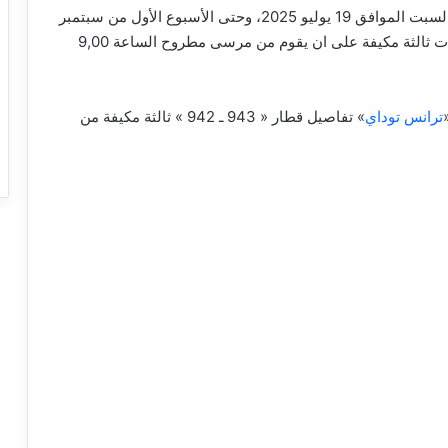
إعتباراً من غذاً السبت الموافق 19 يوليو 2025، وحتى الأسبوع الأول من سبتمبر
تشغيل قطار 943/ 942 مرسى مطروح ـ القاهرة بعربات ثالثة مكيفة على ان يقوم من مرسى مطروح الساعة 9,00
ترانس توداي
» تفاصيل قطار « 943 ـ 942 » ثالثة مكيفة من