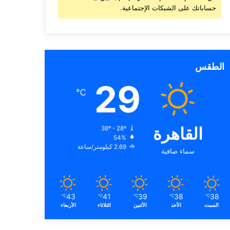
حساباتك على الشبكات الإجتماعية.
الطقس
29
℃
القاهرة
38º - 28º
54%
2.69 كيلومتر/ساعة
سماء صافية
43
41
39
38
38
℃
℃
℃
℃
℃
السبت
الأحد
الأثنين
الثلاثاء
الأربعاء