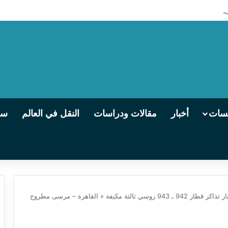
 التالجو تنطلق من الإسكندرية إلى القاهرة يوميًا
يسات
أخبار
مقالات ودراسات
النقل في العالم
سو
تعرف على مواعيد قيام وأسعار تذاكر قطار 942 ـ 943 روسي ثالثة مكيفة « القاهرة – مرسى مطروح