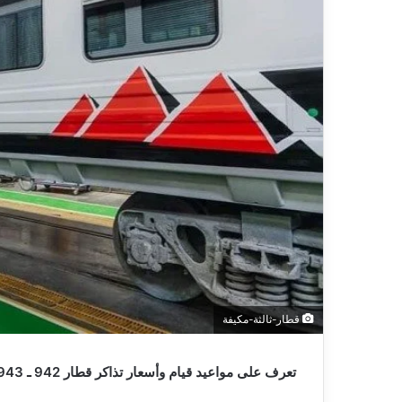
ا
إ
ل
ك
ت
ر
و
ن
ي
ا
قطار-ثالثة-مكيفة
تعرف على مواعيد قيام وأسعار تذاكر قطار 942 ـ 943 روسي ثالثة مكيفة « القاهرة – مرسى مطروح »