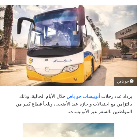
ر
س
ل
ب
ر
ي
د
ا
إ
ل
ك
جو باص
ت
ر
يزداد عدد رحلات
أتوبيسات جو باص
خلال الأيام الحالية، وذلك
و
بالتزامن مع احتفالات وإجازة عيد الأضحى، ويلجأ قطاع كبير من
ن
المواطنين بالسفر عبر الأتوبيسات.
ي
ا