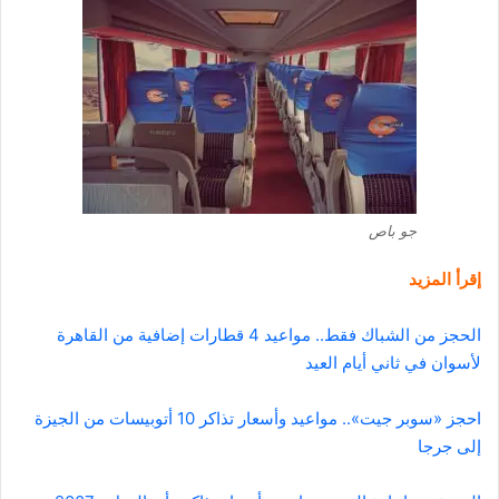
جو باص
إقرأ المزيد
الحجز من الشباك فقط.. مواعيد 4 قطارات إضافية من القاهرة
لأسوان في ثاني أيام العيد
احجز «سوبر جيت».. مواعيد وأسعار تذاكر 10 أتوبيسات من الجيزة
إلى جرجا