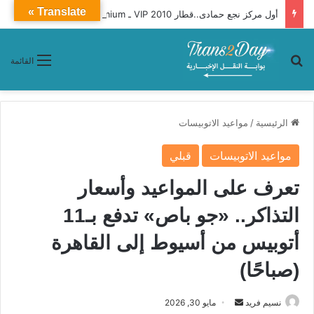
Translate »
أول مركز نجع حمادى..قطار 2010 VIP ـ Premium محافظات «القاهرة ـ أسوان»
بحث عن
القائمة
الرئيسية
/
مواعيد الاتوبيسات
مواعيد الاتوبيسات
قبلي
تعرف على المواعيد وأسعار
التذاكر.. «جو باص» تدفع بـ11
أتوبيس من أسيوط إلى القاهرة
(صباحًا)
نسيم فريد
أ
مايو 30, 2026