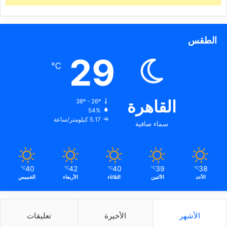
الطقس
29
℃
القاهرة
38º - 26º
54%
5.17 كيلومتر/ساعة
سماء صافية
40
42
40
39
38
℃
℃
℃
℃
℃
الأحد
الأثنين
الثلاثاء
الأربعاء
الخميس
الأشهر
الأخيرة
تعليقات