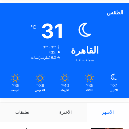
الطقس
31
℃
القاهرة
31º - 31º
43%
6.3 كيلومتر/ساعة
سماء صافية
39
39
40
39
31
℃
℃
℃
℃
℃
الأثنين
الثلاثاء
الأربعاء
الخميس
الجمعة
الأشهر
الأخيرة
تعليقات