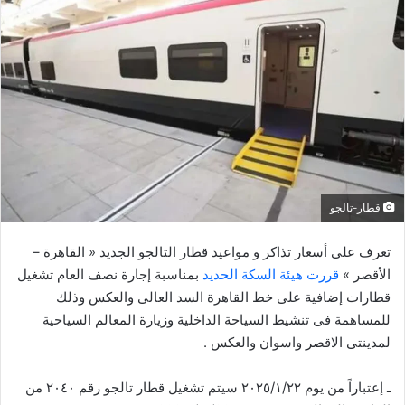
ل
ب
ر
ي
د
ا
إ
ل
ك
قطار-تالجو
ت
ر
تعرف على أسعار تذاكر و مواعيد قطار التالجو الجديد « القاهرة –
و
الأقصر »
قررت هيئة السكة الحديد
بمناسبة إجارة نصف العام تشغيل
ن
قطارات إضافية على خط القاهرة السد العالى والعكس وذلك
ي
للمساهمة فى تنشيط السياحة الداخلية وزيارة المعالم السياحية
ا
لمدينتى الاقصر واسوان والعكس .
ـ إعتباراً من يوم ٢٠٢٥/١/٢٢ سيتم تشغيل قطار تالجو رقم ٢٠٤٠ من