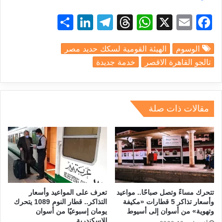
S
Li
T
T
W
X
E
F
h
n
el
hr
h
m
a
الوسوم
الهيئة القومية لسكك حديد مصر
ar
k
e
e
at
ai
c
تالجو القاهرة الاقصر
خدمة جديدة
e
e
gr
a
s
l
e
dI
a
d
A
b
n
m
s
p
o
مقالات ذات صلة
p
o
k
تتحرك مساءً وتصل صباحًا.. مواعيد
تعرف على المواعيد وأسعار
وأسعار تذاكر 5 قطارات «مكيفة
التذاكر.. قطار النوم 1089 يتحرك
وتهوية» من أسوان إلى أسيوط
يومان إسبوعيًا من أسوان
للإسكندرية