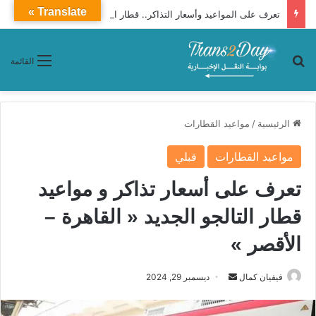
Translate »
تعرف على المواعيد وأسعار التذاكر.. قطار النوم 1089 يتحرك يومان إسبوعيًا من أسوان للإسكندرية
بحث عن
القائمة
الرئيسية
/
مواعيد القطارات
مواعيد القطارات
قبلي
تعرف على أسعار تذاكر و مواعيد
قطار التالجو الجديد « القاهرة –
الأقصر »
فيفيان كمال
أ
ديسمبر 29, 2024
ر
س