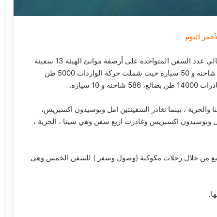
أن إجمالي عدد السفن المتواجدة على أرصفة موانئ الهيئة 13 سفينة
حيث تم تداول 19000 طن بضائع عامة ومتنوعة، 1292 شاحنة و 50 سيارة حيث شملت حركة الواردات 5000 طن
ا والحرية ، بينما تغادر السفينتين امل وبوسيدون اكسبريس،
مل وبوسيدون اكسبريس وغادرت اربع سفن وهي سينا ، الحرية ،
ضائع و 470 شاحنة بميناء نويبع من خلال رحلات مكوكية (وصول وسفر ) للسفن الخمس وهي