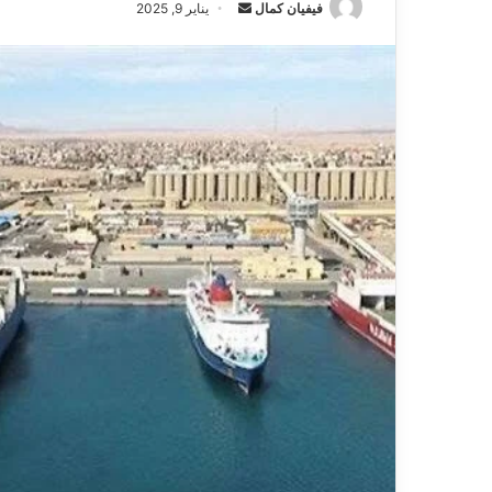
فيفيان كمال
أ
يناير 9, 2025
ر
س
ل
ب
ر
ي
د
ا
إ
ل
ك
ت
ر
و
ن
ي
ا