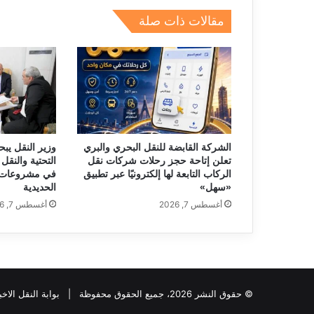
n
m
s
p
o
مقالات ذات صلة
p
o
k
الشركة القابضة للنقل البحري والبري
وزير النقل يبح
تعلن إتاحة حجز رحلات شركات نقل
التحتية والنقل 
الركاب التابعة لها إلكترونيًا عبر تطبيق
في مشروعات 
«سهل»
الحديدية
أغسطس 7, 2026
أغسطس 7, 2026
© حقوق النشر 2026، جميع الحقوق محفوظة |
بوابة النقل الاخب