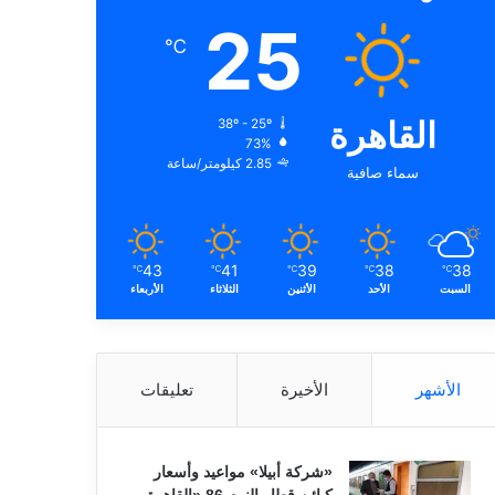
25
℃
القاهرة
38º - 25º
73%
2.85 كيلومتر/ساعة
سماء صافية
43
41
39
38
38
℃
℃
℃
℃
℃
السبت
الأحد
الأثنين
الثلاثاء
الأربعاء
الأشهر
الأخيرة
تعليقات
«شركة أبيلا» مواعيد وأسعار
كبائن قطار النوم 86 «القاهرة ـ