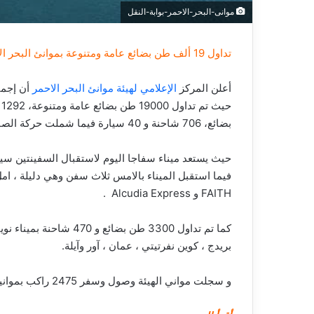
موانى-البحر-الاحمر-بوابة-النقل
تداول 19 ألف طن بضائع عامة ومتنوعة بموانئ البحر الأحمر اليوم
أعلن المركز
الإعلامي لهيئة موانئ البحر الاحمر
بضائع، 706 شاحنة و 40 سيارة فيما شملت حركة الصادرات 14000 طن بضائع، 586 شاحنة و 10 سيارة.
حيث يستعد ميناء سفاجا اليوم لاستقبال السفينتين سين
فيما استقبل الميناء بالامس ثلاث سفن وهي دليلة ، ا
FAITH و Alcudia Express .
كما تم تداول 3300 طن ب
بريدج ، كوين نفرتيتي ، عمان ، آور وآيلة.
و سجلت مواني الهيئة وصول وسفر 2475 راكب بموانيها.