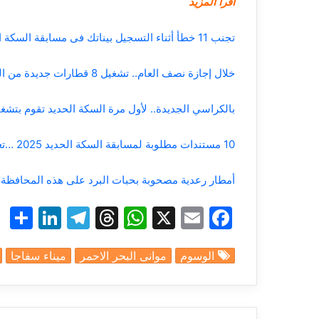
أقرأ المزيد
تجنب 11 خطأ أثناء التسجيل بيناتك فى مسابقة السكة الحديد
خلال إجازة نصف العام.. تشغيل 8 قطارات جديدة من القاهرة إلى الأقصر وأسوان (والعكس)
بالكراسي الجديدة.. لأول مرة السكة الحديد تقوم بتشغي
10 مستندات مطلوبة لمسابقة السكة الحديد 2025 …تعرف عليها
أمطار رعدية مصحوبة بحبات البرد على هذه المحافظة .. وشبو
S
Li
T
T
W
X
E
F
h
n
el
hr
h
m
a
الوسوم
موانى البحر الاحمر
ميناء سفاجا
r
k
e
e
at
ai
c
e
e
gr
a
s
l
e
dI
a
d
A
b