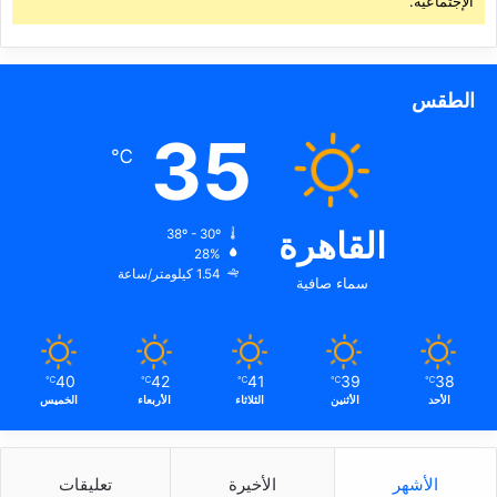
الإجتماعية.
الطقس
35
℃
القاهرة
38º - 30º
28%
1.54 كيلومتر/ساعة
سماء صافية
40
42
41
39
38
℃
℃
℃
℃
℃
الأحد
الأثنين
الثلاثاء
الأربعاء
الخميس
الأشهر
الأخيرة
تعليقات