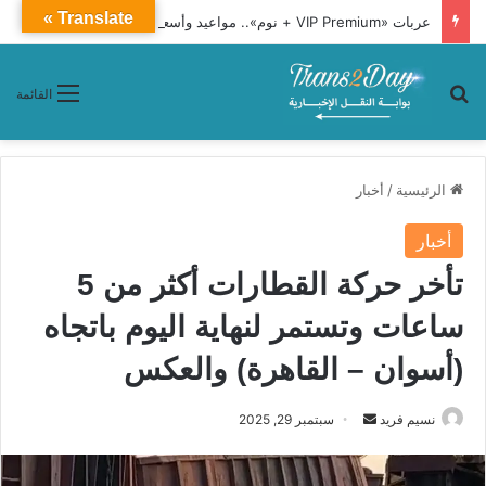
Translate »
عربات «VIP Premium + نوم».. مواعيد وأسعار تذاكر قطار 1091 من أسوان إلى القاهرة
بحث عن
القائمة
الرئيسية
/
أخبار
أخبار
تأخر حركة القطارات أكثر من 5
ساعات وتستمر لنهاية اليوم باتجاه
(أسوان – القاهرة) والعكس
نسيم فريد
أ
سبتمبر 29, 2025
ر
س