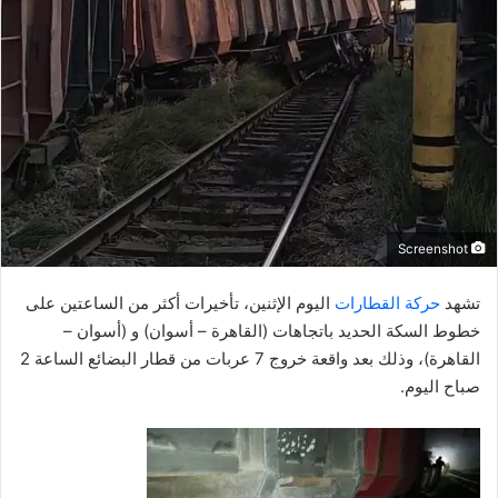
ل
ب
ر
ي
د
ا
إ
ل
ك
Screenshot
ت
ر
تشهد
حركة القطارات
اليوم الإثنين، تأخيرات أكثر من الساعتين على
و
خطوط السكة الحديد باتجاهات (القاهرة – أسوان) و (أسوان –
ن
القاهرة)، وذلك بعد واقعة خروج 7 عربات من قطار البضائع الساعة 2
ي
صباح اليوم.
ا