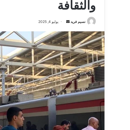
والثقافة
نسيم فريد
أ
يوليو 4, 2025
ر
س
ل
ب
ر
ي
د
ا
إ
ل
ك
ت
ر
و
ن