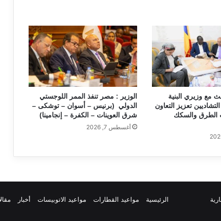
ث مع وزيري البنية
الوزير : مصر تنفذ الممر اللوجستي
التشاديين تعزيز التعاون
الدولي (برنيس – أسوان – توشكى –
الطرق والسكك
شرق العوينات – الكفرة – إنجامينا)
أغسطس 7, 2026
ارية
الرئيسية
مواعيد القطارات
مواعيد الاتوبيسات
أخبار
مقال