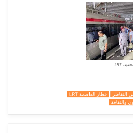
فيف LRT
ن التقاطر
قطار العاصمة LRT
a
ن والثقافة