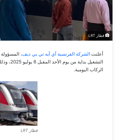
ي
ا
قطار LRT
أعلنت
الشركة الفرنسية آي آيه تي بي ديف
، المسؤولة 
التشغيل ب
الركاب اليومية.
قطار LRT