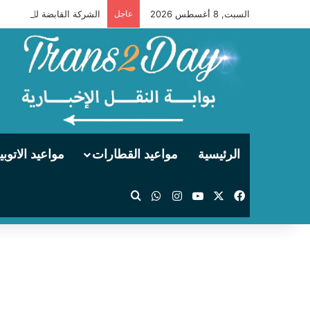
السبت, 8 أغسطس 2026
عاجل
الرئيسية
مواعيد القطارات
مواعيد الاتوب
‫X
فيسبوك
‫YouTube
انستقرام
واتساب
بحث عن