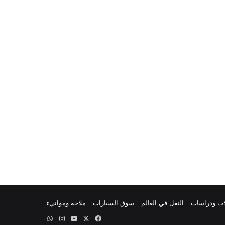
ات ودراسات
النقل في العالم
سوق السيارات
ملاحة وموانيء
‫X
فيسبوك
‫YouTube
انستقرام
واتساب