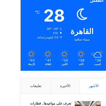
الطقس
28
℃
القاهرة
39º - 26º
51%
3.9 كيلومتر/ساعة
سماء صافية
43
41
39
38
39
℃
℃
℃
℃
℃
السبت
الأحد
الأثنين
الثلاثاء
الأربعاء
الأشهر
الأخيرة
تعليقات
تعرف على مواعيدها.. قطارات