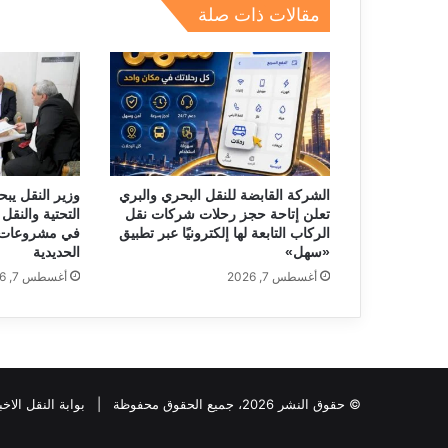
p
o
مقالات ذات صلة
k
الشركة القابضة للنقل البحري والبري
وزير النقل يبح
تعلن إتاحة حجز رحلات شركات نقل
التحتية والنقل 
الركاب التابعة لها إلكترونيًا عبر تطبيق
في مشروعات 
«سهل»
الحديدية
أغسطس 7, 2026
أغسطس 7, 2026
© حقوق النشر 2026، جميع الحقوق محفوظة |
بوابة النقل الاخب