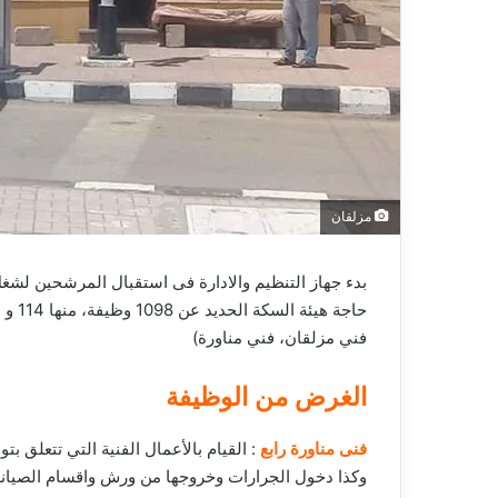
ر
و
ن
ي
ا
مزلقان
بدء جهاز التنظيم والادارة فى استقبال المرشحين لشغ
حاجة 
فني مزلقان، فني مناورة)
الغرض من الوظيفة
فنى مناورة رابع
: القيام بالأعمال الفنية التي تتعلق ب
وكذا دخول الجرارات وخروجها من ورش واقسام الصيانة