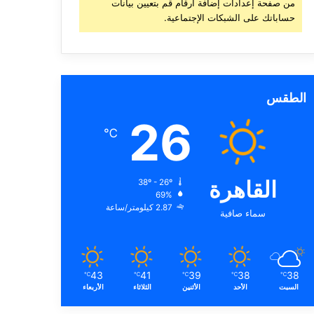
من صفحة إعدادات إضافة أرقام قم بتعيين بيانات
حساباتك على الشبكات الإجتماعية.
الطقس
26
℃
القاهرة
38º - 26º
69%
2.87 كيلومتر/ساعة
سماء صافية
43
41
39
38
38
℃
℃
℃
℃
℃
السبت
الأحد
الأثنين
الثلاثاء
الأربعاء