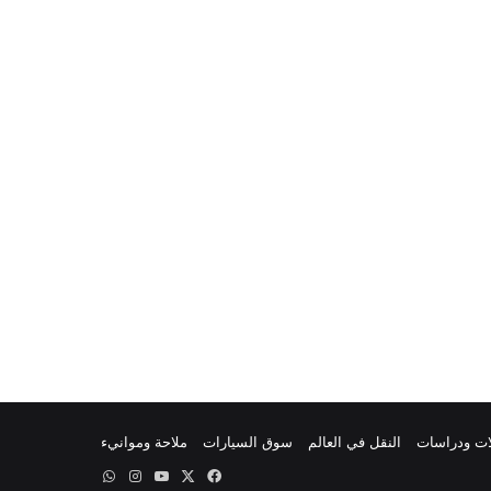
ات ودراسات
النقل في العالم
سوق السيارات
ملاحة وموانيء
‫X
فيسبوك
‫YouTube
انستقرام
واتساب