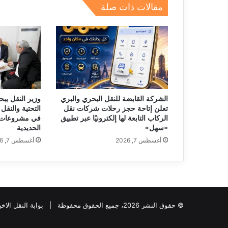
p
o
مقالات ذات صلة
k
الشركة القابضة للنقل البحري والبري
وزير النقل يبح
تعلن إتاحة حجز رحلات شركات نقل
التحتية والنقل 
الركاب التابعة لها إلكترونيًا عبر تطبيق
في مشروعات 
«سهل»
الحديدية
أغسطس 7, 2026
أغسطس 7, 2026
© حقوق النشر 2026، جميع الحقوق محفوظة |
بوابة النقل الاخب