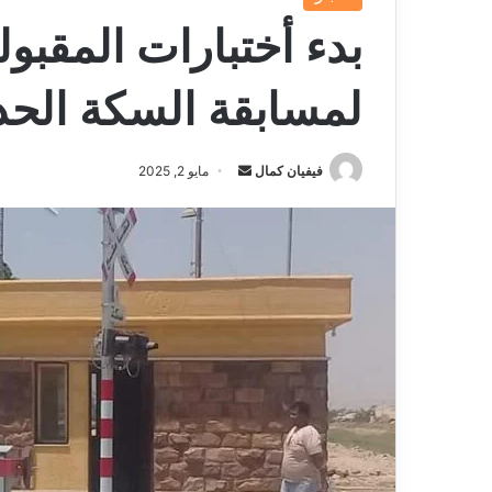
لمسابقة السكة الحديد ي
فيفيان كمال
أ
مايو 2, 2025
ر
س
ل
ب
ر
ي
د
ا
إ
ل
ك
ت