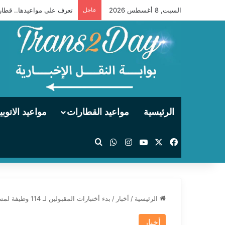
السبت, 8 أغسطس 2026
عاجل
تعرف على مواعيدها.. قطارات
الرئيسية
مواعيد القطارات
مواعيد الاتوب
‫X
فيسبوك
‫YouTube
انستقرام
واتساب
بحث عن
الرئيسية
/
أخبار
/
بدء أختبارات المقبولين لـ 114 وظيفة لمسابقة السكة الحديد يناير 2025
أخبار