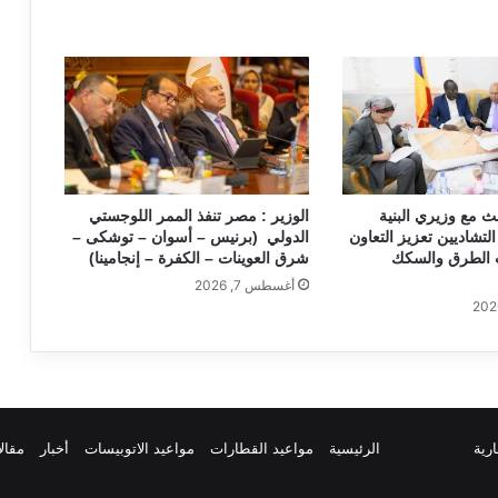
ث مع وزيري البنية
الوزير : مصر تنفذ الممر اللوجستي
التشاديين تعزيز التعاون
الدولي (برنيس – أسوان – توشكى –
الطرق والسكك
شرق العوينات – الكفرة – إنجامينا)
أغسطس 7, 2026
ارية
الرئيسية
مواعيد القطارات
مواعيد الاتوبيسات
أخبار
مقال