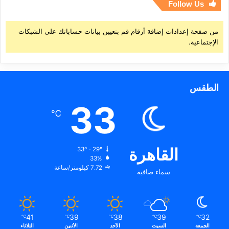
Follow Us
من صفحة إعدادات إضافة أرقام قم بتعيين بيانات حساباتك على الشبكات
الإجتماعية.
الطقس
33
℃
القاهرة
33º - 29º
33%
7.72 كيلومتر/ساعة
سماء صافية
41
39
38
39
32
℃
℃
℃
℃
℃
الجمعة
السبت
الأحد
الأثنين
الثلاثاء