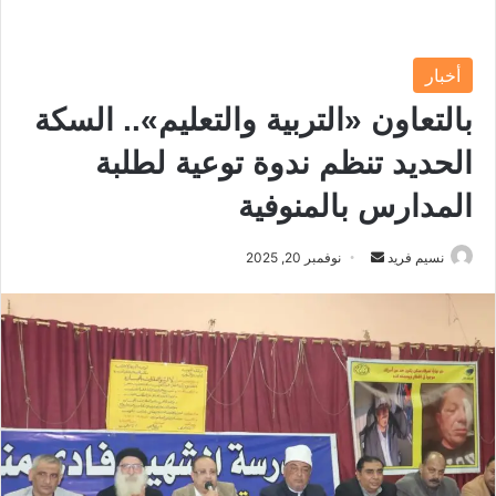
أخبار
بالتعاون «التربية والتعليم».. السكة
الحديد تنظم ندوة توعية لطلبة
المدارس بالمنوفية
نسيم فريد
أ
نوفمبر 20, 2025
ر
س
ل
ب
ر
ي
د
ا