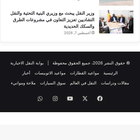
وزير النقل يبحث مع وزيري البنية التحتية والنقل
التشاديين تعزيز التعاون في مشروعات الطرق
والسكك الحديدية
أغسطس 7, 2026
© حقوق النشر 2026، جميع الحقوق محفوظة |
بوابة النقل الاخبارية
الرئيسية
مواعيد القطارات
مواعيد الاتوبيسات
أخبار
مقالات ودراسات
النقل في العالم
سوق السيارات
ملاحة وموانيء
فيسبوك
‫X
‫YouTube
انستقرام
واتساب