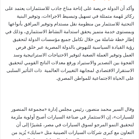
وأكد أن الدولة حريصة على إتاحة مناخ جاذب للاستثمارات يعتمد على
ركائز مُهمة متمثلة في تسهيل وتبسيط الاجراءات، وتوفير البنية
التحتية للاستثمار من منظومة نقل مستدام وتوفير المرافق بأنواعها
وبمستوى خدمة متميز يحقق استدامة النشاط الاستثماري، وذلك في
إطار خطة شاملة من خلال تكامل جميع مؤسسات الدولة لتحقيق
رؤية القيادة السياسية للنهوض بالدولة المصرية عبر خلق فرص
العمل وتوفير العملة الصعبة لتوفير الاحتياجات الاستراتيجية وسد
الفجوة بين التصدير والاستيراد ورفع معدلات الناتج القومي لتحقيق
الاستقرار الاقتصادي لمجابهة التغييرات العالمية ذات التأثير السلبى
على الحياة الاجتماعية للمواطن المصري.
وقال السير محمد منصور، رئيس مجلس إدارة «مجموعة المنصور
للسيارات»، إن الاستثمار في صناعة السيارات أصبح أولوية ملزمة
لتحقيق النمو المرجو لسوق السيارات في مصر، مُشيرًا إلى أن
التعاون مع كبرى شركات السيارات الصينية مثل «سايك» يُزيد من