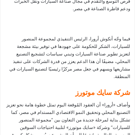
فرص التوسع والتقدم في مجال صناعة السيارات ونقل الخبرات
ودعم قاطرة الصناعة في مصر.
فيما وجّه أنكوش أرورا، الرئيس التنفيذي لمجموعة المنصور
للسيارات، الشكر للحكومة على جهودها في توفير بيئة مشجعة
لتعزيز تطوير صناعة السيارات وتبني سياسات لتشجيع التصنيع
المحلي، مضيفًا أن هذا الدعم يعزز من قدرة الشركات على تنفيذ
مشاريعها ويسهم في جعل مصر مركزًا رئيسيًا لتصنيع السيارات في
المنطقة.
شركة سايك موتورز
وأضاف «أرورا» أن العقود المُوقعة اليوم تمثل خطوة هامة نحو تعزيز
التصنيع المحلي وتحقيق النمو الاقتصادي المستدام في مصر، كما
تشكل بداية لمرحلة جديدة من التعاون بين “مجموعة المنصور
للسيارات” وشركة «سايك موتورز» لتلبية احتياجات السوقين
المصرية والعالمية، مُشيرًا إلى أن المشروع سيُسهم بشكل كبير في