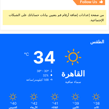
Follow Us
من صفحة إعدادات إضافة أرقام قم بتعيين بيانات حساباتك على الشبكات
الإجتماعية.
الطقس
34
℃
القاهرة
38º - 30º
32%
1.68 كيلومتر/ساعة
سماء صافية
40
42
41
39
38
℃
℃
℃
℃
℃
الأحد
الأثنين
الثلاثاء
الأربعاء
الخميس