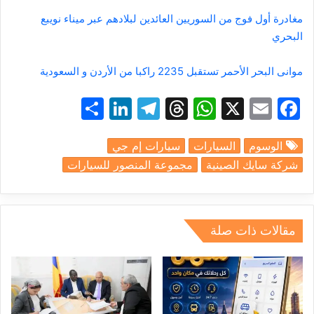
مغادرة أول فوج من السوريين العائدين لبلادهم عبر ميناء نويبع
البحري
موانى البحر الأحمر تستقبل 2235 راكبا من الأردن و السعودية
S
Li
T
T
W
X
E
F
h
n
el
hr
h
m
a
الوسوم
السيارات
سيارات إم جي
ar
k
e
e
at
ai
c
شركة سايك الصينية
مجموعة المنصور للسيارات
e
e
gr
a
s
l
e
dI
a
d
A
b
n
m
s
p
o
مقالات ذات صلة
p
o
k