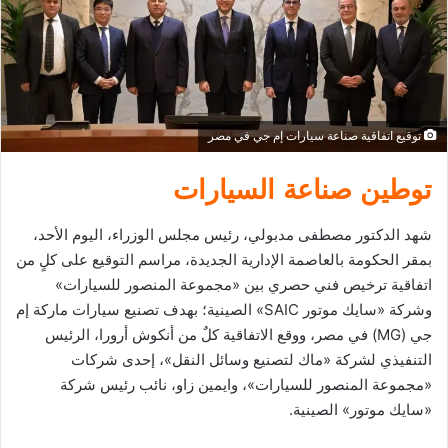
د
ا
إ
ل
ك
توقيع اتفاقية صناعة سيارات إم جي في مصر
ت
ر
توطين صناعة السيارات
و
ن
شهد الدكتور مصطفى مدبولي، رئيس مجلس الوزراء، اليوم الأحد،
ي
بمقر الحكومة بالعاصمة الإدارية الجديدة، مراسم التوقيع على كلٍ من
ا
اتفاقية ترخيص فني حصري بين «مجموعة المنصور للسيارات»
وشركة «سايك موتور SAIC» الصينية؛ بهدف تصنيع سيارات ماركة إم
جي (MG) في مصر، ووقع الاتفاقية كلٌ من أنكوش أرورا، الرئيس
التنفيذي لشركة «ماك لتصنيع وسائل النقل»، إحدى شركات
«مجموعة المنصور للسيارات»، وايمين زاو، نائب رئيس شركة
«سايك موتور» الصينية.