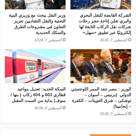
الشركة القابضة للنقل البحري
وزير النقل يبحث مع وزيري البنية
والبري تعلن إتاحة حجز رحلات
التحتية والنقل التشاديين تعزيز
شركات نقل الركاب التابعة لها
التعاون في مشروعات الطرق
إلكترونيًا عبر تطبيق «سهل»
والسكك الحديدية
أغسطس 7, 2026
أغسطس 7, 2026
الوزير : مصر تنفذ الممر اللوجستي
السكة الحديد: تعديل مواعيد
الدولي (برنيس – أسوان –
قطاري 603 و 604 ركاب ( بنها /
توشكى – شرق العوينات – الكفرة
منوف) بداية من السبت المقبل
– إنجامينا)
أغسطس 6, 2026
أغسطس 7, 2026