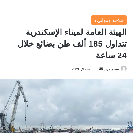
ملاحة وموانيء
الهيئة العامة لميناء الإسكندرية
تتداول 185 ألف طن بضائع خلال
24 ساعة
نسيم فريد
أ
يونيو 9, 2026
ر
س
ل
ب
ر
ي
د
ا