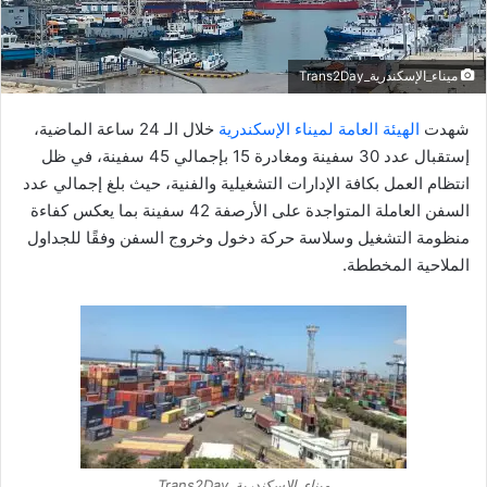
إ
ل
ك
ميناء_الإسكندرية_Trans2Day
ت
ر
شهدت
الهيئة العامة لميناء الإسكندرية
خلال الـ 24 ساعة الماضية،
و
إستقبال عدد 30 سفينة ومغادرة 15 بإجمالي 45 سفينة، في ظل
ن
انتظام العمل بكافة الإدارات التشغيلية والفنية، حيث بلغ إجمالي عدد
ي
السفن العاملة المتواجدة على الأرصفة 42 سفينة بما يعكس كفاءة
ا
منظومة التشغيل وسلاسة حركة دخول وخروج السفن وفقًا للجداول
الملاحية المخططة.
ميناء_الإسكندرية_Trans2Day