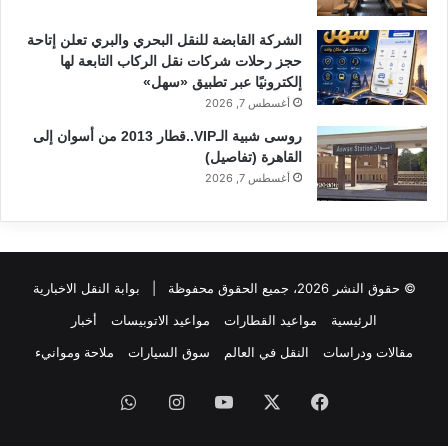
الشركة القابضة للنقل البحري والبري تعلن إتاحة
حجز رحلات شركات نقل الركاب التابعة لها
إلكترونيًا عبر تطبيق «سهل»
أغسطس 7, 2026
روسى شبية الـVIP..قطار 2013 من أسوان إلى
القاهرة (تفاصيل)
أغسطس 7, 2026
© حقوق النشر 2026، جميع الحقوق محفوظة |
بوابة النقل الاخبارية
الرئيسية
مواعيد القطارات
مواعيد الاتوبيسات
أخبار
مقالات ودراسات
النقل في العالم
سوق السيارات
ملاحة وموانيء
فيسبوك
‫X
‫YouTube
انستقرام
واتساب