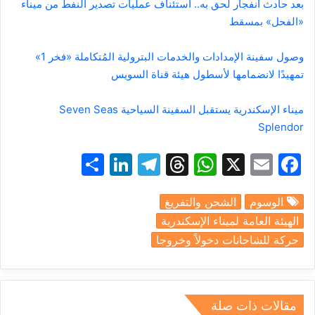
بعد حادث انفجار لحق به.. استئناف عمليات تصدير النفط من ميناء
«الفحل» بمسقط
وصول سفينة الإمدادات والخدمات البترولية المُتكاملة «فخر 1»
تمهيدًا لانضمامها لأسطول هيئة قناة السويس
ميناء الإسكندرية يستقبل السفينة السياحية Seven Seas
Splendor
S
Li
T
T
W
X
E
F
h
n
el
hr
h
m
a
الوسوم
الشحن والتفريغ
ar
k
e
e
at
ai
c
الهيئة العامة لميناء الإسكندرية
e
e
gr
a
s
l
e
حركة للشاحانات دخولاً وخروجا
dI
a
d
A
b
n
m
s
p
o
p
o
مقالات ذات صلة