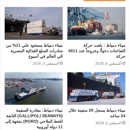
k
ميناء دمياط : بلغت حركة
ميناء دمياط يستحوذ علي 11% من
الشاحنات دخولًا وخروجاً عدد 4911
صادرات السلع الغذائية المصرية
حركة
الي العالم في أسبوع
أغسطس 4, 2026
أغسطس 3, 2026
ميناء دمياط يسجل 29 سفينة خلال
ميناء دمياط: مغادرة السفينة
24 ساعه
(GALLIPOLI SEAWAYS) التابعة
للخط الملاحي (RORO) متجهة إلى
أغسطس 2, 2026
11 دولة أوروبية