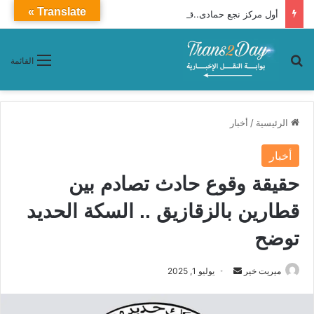
Translate »
أول مركز نجع حمادى..قطار 2010 VIP ـ Premium محافظات «القاهرة ـ أسوان»
بحث عن
القائمة
الرئيسية
/
أخبار
أخبار
حقيقة وقوع حادث تصادم بين
قطارين بالزقازيق .. السكة الحديد
توضح
ميريت خير
أ
يوليو 1, 2025
ر
س