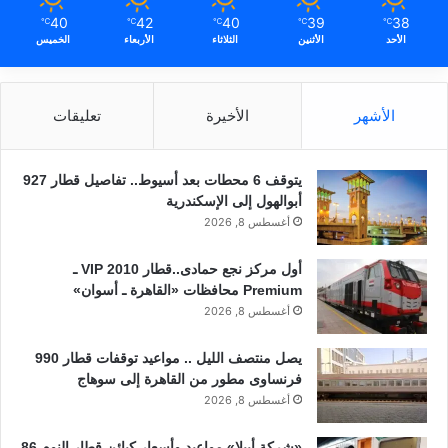
40
42
40
39
38
℃
℃
℃
℃
℃
الأحد
الأثنين
الثلاثاء
الأربعاء
الخميس
الأشهر
الأخيرة
تعليقات
يتوقف 6 محطات بعد أسيوط.. تفاصيل قطار 927
أبوالهول إلى الإسكندرية
أغسطس 8, 2026
أول مركز نجع حمادى..قطار 2010 VIP ـ
Premium محافظات «القاهرة ـ أسوان»
أغسطس 8, 2026
يصل منتصف الليل .. مواعيد توقفات قطار 990
فرنساوى مطور من القاهرة إلى سوهاج
أغسطس 8, 2026
«شركة أبيلا» مواعيد وأسعار كبائن قطار النوم 86