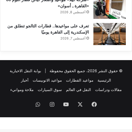
«القاهرة ـ أسوان»
أغسطس 8, 2026
تعرف على مواعيدها.. قطارات التالجو تنطلق من
الإسكندرية إلى القاهرة يوميًا
أغسطس 7, 2026
© حقوق النشر 2026، جميع الحقوق محفوظة |
بوابة النقل الاخبارية
الرئيسية
مواعيد القطارات
مواعيد الاتوبيسات
أخبار
مقالات ودراسات
النقل في العالم
سوق السيارات
ملاحة وموانيء
فيسبوك
‫X
‫YouTube
انستقرام
واتساب