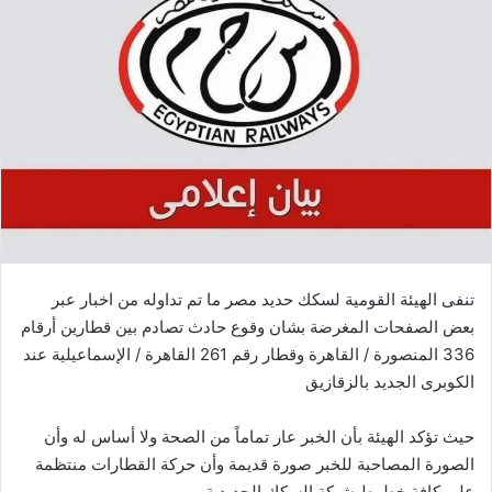
ل
ب
ر
ي
د
ا
إ
ل
ك
ت
ر
تنفى الهيئة القومية لسكك حديد مصر ما تم تداوله من اخبار عبر
و
بعض الصفحات المغرضة بشان وقوع حادث تصادم بين قطارين أرقام
ن
336 المنصورة / القاهرة وقطار رقم 261 القاهرة / الإسماعيلية عند
ي
الكوبرى الجديد بالزقازيق
ا
حيث تؤكد الهيئة بأن الخبر عار تماماً من الصحة ولا أساس له وأن
الصورة المصاحبة للخبر صورة قديمة وأن حركة القطارات منتظمة
علي كافة خطوط شبكة السكك الحديدية