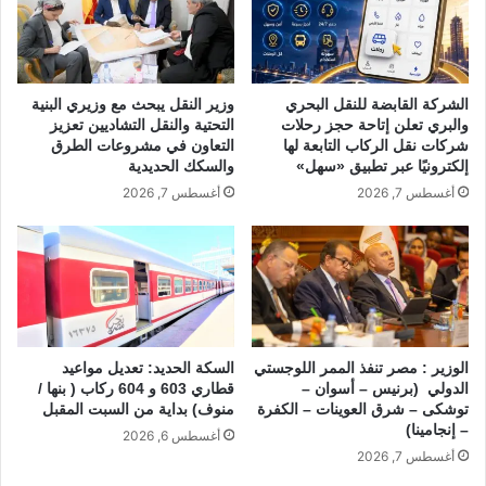
k
الشركة القابضة للنقل البحري
وزير النقل يبحث مع وزيري البنية
والبري تعلن إتاحة حجز رحلات
التحتية والنقل التشاديين تعزيز
شركات نقل الركاب التابعة لها
التعاون في مشروعات الطرق
إلكترونيًا عبر تطبيق «سهل»
والسكك الحديدية
أغسطس 7, 2026
أغسطس 7, 2026
الوزير : مصر تنفذ الممر اللوجستي
السكة الحديد: تعديل مواعيد
الدولي (برنيس – أسوان –
قطاري 603 و 604 ركاب ( بنها /
توشكى – شرق العوينات – الكفرة
منوف) بداية من السبت المقبل
– إنجامينا)
أغسطس 6, 2026
أغسطس 7, 2026