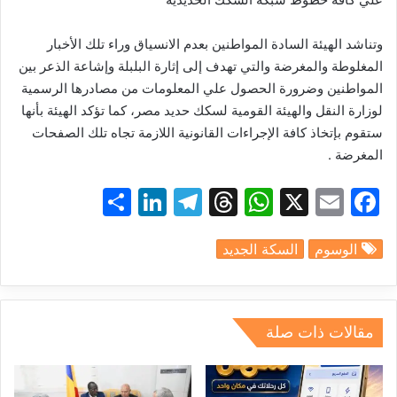
وتناشد الهيئة السادة المواطنين بعدم الانسياق وراء تلك الأخبار
المغلوطة والمغرضة والتي تهدف إلى إثارة البلبلة وإشاعة الذعر بين
المواطنين وضرورة الحصول علي المعلومات من مصادرها الرسمية
لوزارة النقل والهيئة القومية لسكك حديد مصر، كما تؤكد الهيئة بأنها
ستقوم بإتخاذ كافة الإجراءات القانونية اللازمة تجاه تلك الصفحات
المغرضة .
S
Li
T
T
W
X
E
F
h
n
el
hr
h
m
a
الوسوم
السكة الجديد
ar
k
e
e
at
ai
c
e
e
gr
a
s
l
e
dI
a
d
A
b
مقالات ذات صلة
n
m
s
p
o
p
o