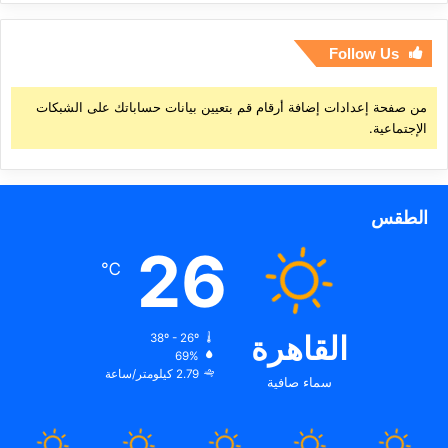
Follow Us
من صفحة إعدادات إضافة أرقام قم بتعيين بيانات حساباتك على الشبكات
الإجتماعية.
الطقس
26
℃
القاهرة
38º - 26º
69%
2.79 كيلومتر/ساعة
سماء صافية