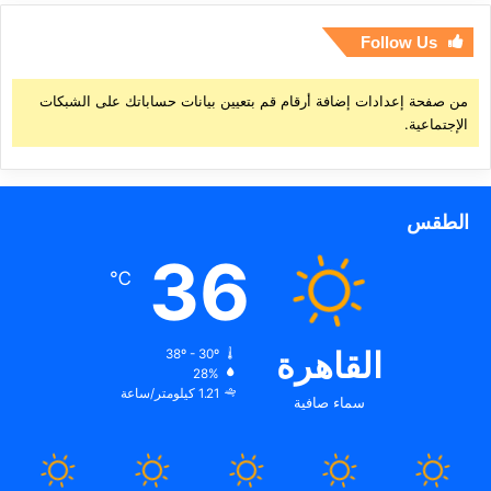
Follow Us
من صفحة إعدادات إضافة أرقام قم بتعيين بيانات حساباتك على الشبكات
الإجتماعية.
الطقس
36
℃
القاهرة
38º - 30º
28%
1.21 كيلومتر/ساعة
سماء صافية