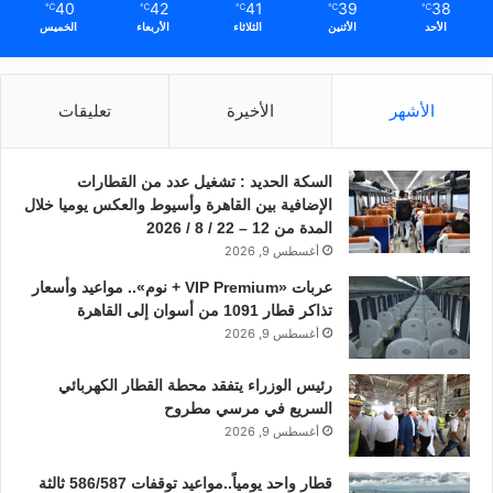
40
42
41
39
38
℃
℃
℃
℃
℃
الأحد
الأثنين
الثلاثاء
الأربعاء
الخميس
الأشهر
الأخيرة
تعليقات
السكة الحديد : تشغيل عدد من القطارات
الإضافية بين القاهرة وأسيوط والعكس يوميا خلال
المدة من 12 – 22 / 8 / 2026
أغسطس 9, 2026
عربات «VIP Premium + نوم».. مواعيد وأسعار
تذاكر قطار 1091 من أسوان إلى القاهرة
أغسطس 9, 2026
رئيس الوزراء يتفقد محطة القطار الكهربائي
السريع في مرسي مطروح
أغسطس 9, 2026
قطار واحد يومياً..مواعيد توقفات 586/587 ثالثة