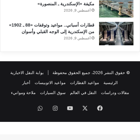
مكيفة «الإسكندرية ـ المنصورة»
أغسطس 9, 2026
قطارات أسباني.. مواعيد وتوقفات «88 ـ 1902»
من الإسكندرية إلى الوجه القبلي وأسوان
أغسطس 9, 2026
© حقوق النشر 2026، جميع الحقوق محفوظة |
بوابة النقل الاخبارية
الرئيسية
مواعيد القطارات
مواعيد الاتوبيسات
أخبار
مقالات ودراسات
النقل في العالم
سوق السيارات
ملاحة وموانيء
فيسبوك
‫X
‫YouTube
انستقرام
واتساب