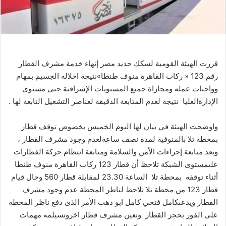
إ
ل
ك
ت
ر
و
قررت
الهيئة
القومية
لسكك
حديد
مصر
إنهاء
خدمة
مشرف
القطار
ن
رقم
123 «
ركاب
القاهرة
منوف
طنطا
»
نتيجة
اخلاله
الجسيم
بمهام
ي
وواجبات
عمله
ومجازاة
جميع
المستويات
الإشرافية
حتى
مستوى
ا
الإدارة
العليا
نتيجة
لعدم
المتابعة
الدقيقة
لعناصر
التشغيل
التابعة
لها
.
واوضحت
الهيئة
في
بيان
لها
اليوم
الخميس
بخصوص
توقف
قطار
بمحطة
تلا
بالمنوفية
لمدة
نصف
ساعة
لعدم
وجود
مشرف
القطار
،
وبعد
متابعة
إجراءات
الأمن
والسلامة
ومتابعة
انتظام
حركة
القطارات
على
مستوى
الشبكة
تلاحظ
أن
قطار
123
ركاب
القاهرة
منوف
طنطا
أثناء
توقفه
بمحطة
تلا
الساعة
23.30
لمقابلة
قطار
560
وحال
قيام
قطار
123
من
محطة
تلا
تلاحظ
لناظر
المحطة
عدم
وجود
مشرف
القطار
ويدعى
كامل
فتحي
كامل
ابو
دهب
الأمر
الذى
دفع
ناظر
المحطة
على
الفور
بحجز
القطار
وتعين
مشرف
قطار
اخر
وتسيلمه
مهمات