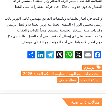
السلامة
الخاصة
بمسير
حركة
القطار
وتم
استئناف
مسير
حركة
القطارات
دون
حدوث
أى
إخلال
فى
حركة
القطارات
على
الخط
.
واكدت
في
اطار
تعليمات
وتكليفات
الفريق
مهندس
كامل
الوزير
نائب
رئيس
مجلس
الوزراء
للتنمية
الصناعية
وزير
الصناعة
والنقل
لرئيس
وقيادات
هيئة
السكك
الحديدية
بتطبيق
مبدأ
الثواب
والعقاب
وعدم
التستر
على
اي
إهمال
أو
تقصير
في
أداء
العمل
والتصدي
بكل
حزم
لعدم
الانضباط
في
أداء
المهام
الموكلة لأي
موظف
.
S
Li
T
T
W
X
E
F
h
n
el
hr
h
m
a
الوسوم
ar
k
e
e
at
ai
c
التخصصات المطلوبة لمسابقة السكة الحديد 2025
e
e
gr
a
s
l
e
السكة الحديد
قطارمنوف
dI
a
d
A
b
n
m
s
p
o
p
o
مقالات ذات صلة