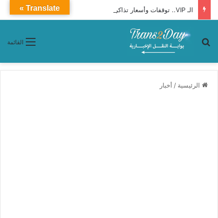
Translate »
الـ VIP.. توقفات وأسعار تذاكر قطار 982 «القاهرة ـ جرجا»
بحث عن
القائمة
الرئيسية
/
أخبار