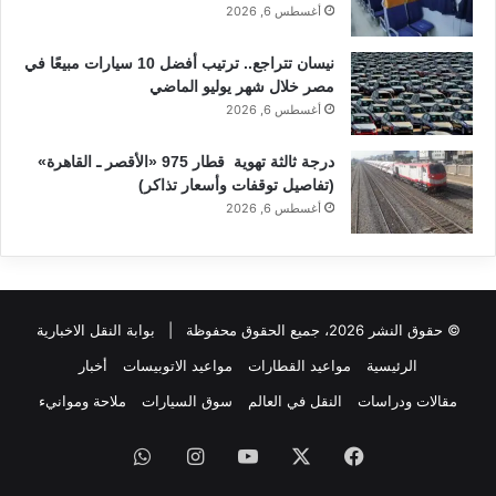
أغسطس 6, 2026
نيسان تتراجع.. ترتيب أفضل 10 سيارات مبيعًا في
مصر خلال شهر يوليو الماضي
أغسطس 6, 2026
درجة ثالثة تهوية قطار 975 «الأقصر ـ القاهرة»
(تفاصيل توقفات وأسعار تذاكر)
أغسطس 6, 2026
© حقوق النشر 2026، جميع الحقوق محفوظة |
بوابة النقل الاخبارية
الرئيسية
مواعيد القطارات
مواعيد الاتوبيسات
أخبار
مقالات ودراسات
النقل في العالم
سوق السيارات
ملاحة وموانيء
فيسبوك
‫X
‫YouTube
انستقرام
واتساب