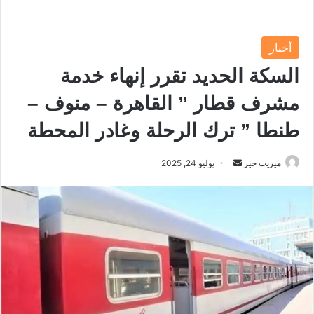
أخبار
السكة الحديد تقرر إنهاء خدمة
مشرف قطار ” القاهرة – منوف –
طنطا ” ترك الرحلة وغادر المحطة
ميريت خير
أ
يوليو 24, 2025
ر
س
ل
ب
ر
ي
د
ا