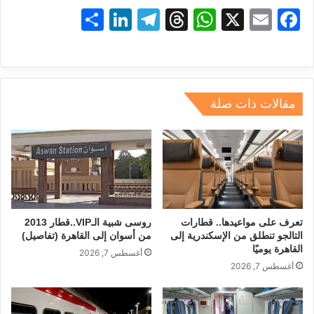
S
Li
T
T
W
X
E
F
h
n
el
hr
h
m
a
ar
k
e
e
at
ai
c
e
e
gr
a
s
l
e
dI
a
d
A
b
مقالات ذات صلة
n
m
s
p
o
p
o
k
تعرف على مواعيدها.. قطارات
روسى شبية الـVIP..قطار 2013
التالجو تنطلق من الإسكندرية إلى
من أسوان إلى القاهرة (تفاصيل)
القاهرة يوميًا
أغسطس 7, 2026
أغسطس 7, 2026