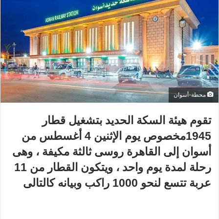
ب
ر
ي
د
ا
إ
ل
ك
محطة-أسوان
ت
ر
تقوم هيئة السكة الحديد بتشغيل قطار
و
ن
1945مخصوص يوم الإثنين 4 أغسطس من
ي
أسوان إلى القاهرة روسى ثالثة مكيفة ، وهى
ا
رحلة لمدة يوم واحد ، ويتكون القطار من 11
عربة تتسع لنحو 1000 راكب وبيانه كالتالى