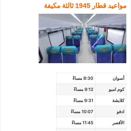
مواعيد قطار 1945 ثالثة مكيفة
أسوان
8:30 مساءً
كوم امبو
9:12 مساءً
كلابشة
9:31 مساءً
ادفو
10:07 مساءً
الأقصر
11:45 مساءً