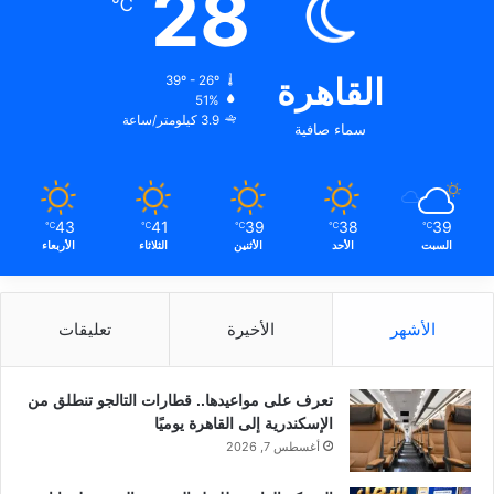
28
℃
القاهرة
39º - 26º
51%
3.9 كيلومتر/ساعة
سماء صافية
43
41
39
38
39
℃
℃
℃
℃
℃
السبت
الأحد
الأثنين
الثلاثاء
الأربعاء
الأشهر
الأخيرة
تعليقات
تعرف على مواعيدها.. قطارات التالجو تنطلق من
الإسكندرية إلى القاهرة يوميًا
أغسطس 7, 2026