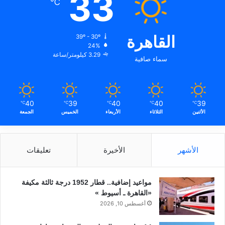
33
℃
القاهرة
39º - 30º
24%
3.29 كيلومتر/ساعة
سماء صافية
40
39
40
40
39
℃
℃
℃
℃
℃
الأثنين
الثلاثاء
الأربعاء
الخميس
الجمعة
الأشهر
الأخيرة
تعليقات
مواعيد إضافية.. قطار 1952 درجة ثالثة مكيفة
«القاهرة ـ أسيوط »
أغسطس 10, 2026