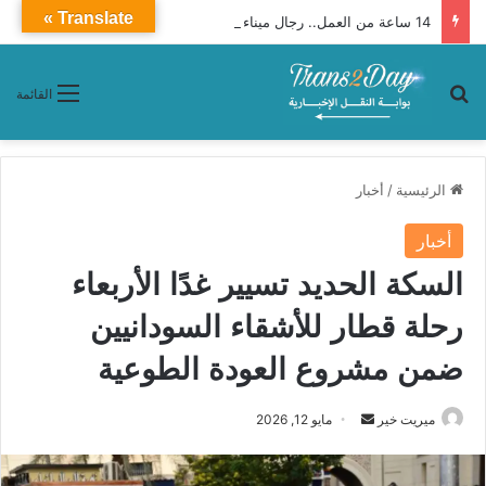
Translate »
14 ساعة من العمل.. رجال ميناء دمياط ينجحون في تنفيذ مهمة لتعويم وقطر السفينة ENERGOS WINTER
بحث عن
القائمة
الرئيسية
/
أخبار
أخبار
السكة الحديد تسيير غدًا الأربعاء
رحلة قطار للأشقاء السودانيين
ضمن مشروع العودة الطوعية
ميريت خير
أ
مايو 12, 2026
ر
س