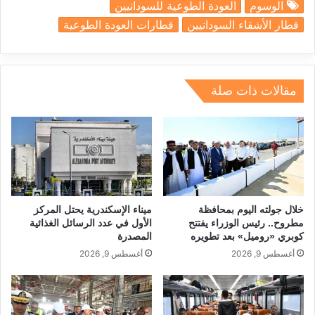
الوسوم
العودة الطوعية للسودانيين
ar
k
e
e
at
ai
c
قطار الأشقاء السودانيين
قطارات العودة الطوعية
e
e
gr
a
s
l
e
dI
a
d
A
b
n
m
s
p
o
مقالات ذات صلة
p
o
k
خلال جولته اليوم بمحافظة
ميناء الإسكندرية يحتل المركز
مطروح.. رئيس الوزراء يفتتح
الأول في عدد الرسائل الغذائية
كوبري «روميل» بعد تطويره
المصدرة
أغسطس 9, 2026
أغسطس 9, 2026