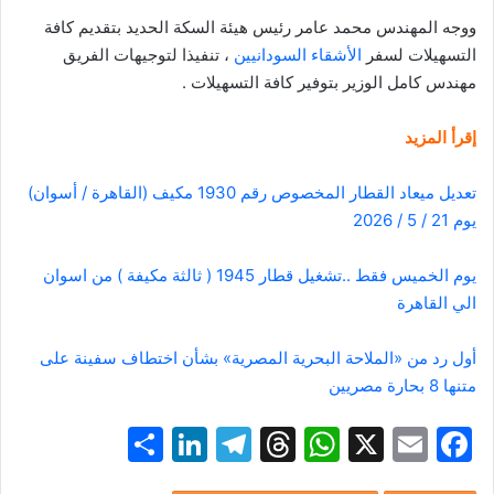
ووجه المهندس محمد عامر رئيس هيئة السكة الحديد بتقديم كافة
التسهيلات لسفر
الأشقاء السودانيين
، تنفيذا لتوجيهات الفريق
مهندس كامل الوزير بتوفير كافة التسهيلات .
إقرأ المزيد
تعديل ميعاد القطار المخصوص رقم 1930 مكيف (القاهرة / أسوان)
يوم 21 / 5 / 2026
يوم الخميس فقط ..تشغيل قطار 1945 ( ثالثة مكيفة ) من اسوان
الي القاهرة
أول رد من «الملاحة البحرية المصرية» بشأن اختطاف سفينة على
متنها 8 بحارة مصريين
S
Li
T
T
W
X
E
F
h
n
el
hr
h
m
a