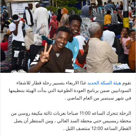
ل
ب
ر
ي
د
ا
إ
ل
ك
ت
ر
تقوم
هيئة السكة الحديد
غدًا الاربعاء بتسيير رحلة قطار للاشقاء
و
السودانيين ضمن برنامج العودة الطوعية التي بدأت الهيئة بتنظيمها
ن
في شهر سبتمبر من العام الماضي .
ي
ا
الرحلة تتحرك الساعه 11:00 صباحا بعربات ثالثة مكيفة روسي من
محطة رمسيس حتي محطة السد العالي ، ومن المنتظر أن يصل
القطار الساعه 12:00 منتصف الليل .