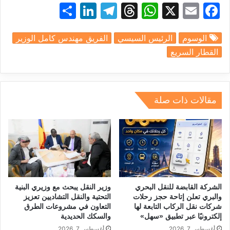
S
Li
T
T
W
X
E
F
h
n
el
hr
h
m
a
الوسوم
الرئيس السيسي
الفريق مهندس كامل الوزير
ar
k
e
e
at
ai
c
القطار السريع
e
e
gr
a
s
l
e
dI
a
d
A
b
n
m
s
p
o
مقالات ذات صلة
p
o
k
الشركة القابضة للنقل البحري
وزير النقل يبحث مع وزيري البنية
والبري تعلن إتاحة حجز رحلات
التحتية والنقل التشاديين تعزيز
شركات نقل الركاب التابعة لها
التعاون في مشروعات الطرق
إلكترونيًا عبر تطبيق «سهل»
والسكك الحديدية
أغسطس 7, 2026
أغسطس 7, 2026