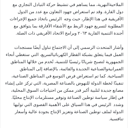
الملاحية
النهرية،
مما
يساهم
في
تنشيط
حركة
التبادل
التجاري
مع
دول
القارة
.
وقد
تم
استعراض
جهود
التعاون
مع
عدد
من
الدول
الأفريقية
في
هذا
الإطار،
حيث
وجه
الرئيس
باتخاذ
جميع
الإجراءات
المطلوبة
لتسريع
جهود
الربط
مع
الأشقاء
الأفارقة
بما
يتوافق
مع
أجندة
التنمية
القارية
٢٠٦٣
وبرامج
الاتحاد
الأفريقي
ذات
الصلة
.
وأشار
المتحدث
الرسمي
إلى
أن
الاجتماع
تناول
أيضًا
مستجدات
العمل
فيما
يتعلق
بشبكة
القطار
الكهربائي
السريع،
التي
ستغطي
أنحاء
الجمهورية
لتصبح
شريانًا
رئيسيًا
للتنمية،
تُخدم
من
خلالها
المناطق
العمرانية
والصناعية
الجديدة
والقائمة،
بالإضافة
إلى
المناطق
السياحية
.
كما
تم
استعراض
فرص
التوسع
في
المناطق
الصناعية،
تنفيذًا
لخطة
الدولة
للنهوض
بالصناعة
المصرية،
التي
تركز
على
إنشاء
مصانع
جديدة
لتلبية
أكبر
قدر
ممكن
من
احتياجات
السوق
المحلية،
في
إطار
سياسة
توطين
الصناعة
وتوفير
مستلزمات
الإنتاج
محليًا
.
وشدد
الرئيس
في
هذا
السياق
على
الأهمية
القصوى
التي
توليها
الدولة
لملف
توطين
الصناعة
وتعزيز
الإنتاج
بجودة
عالية
وأسعار
تنافسية
.