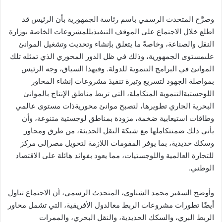
وصرَّح
المتحدث
الرسمي
باسم
رئاسة
الجمهورية
بأن
الرئيس
قد
اطلع
خلال
الاجتماع
على
الموقف
التنفيذي
للمشروعات
الخاصة
بوزارة
النقل
والصناعة،
وخاصةً
ما
يتعلق
بإنشاء
وتحديث
وتشغيل
الموانئ
على
مستوى
الجمهورية،
وذلك
في
ظل
الدور
المحوري
الذي
تمثله
تلك
الموانئ
في
البرامج
التنموية
للدولة
.
وفي
هذا
السياق،
وجه
الرئيس
بمواصلة
الجهود
لتسريع
وتيرة
تنفيذ
مشروعات
إنشاء
المحاور
اللوجستية
التنموية
المتكاملة،
التي
تربط
مناطق
الإنتاج
بالموانئ
البحرية
الجاري
تطويرها،
لتصبح
موانئ
محورية
ذات
مستوى
عالمي
وطاقات
استيعابية
ضخمة،
مزودة
بمناطق
لوجستية
متنوعة،
وأن
يأتي
ذلك
ضمن
تكاملها
مع
شبكة
النقل
الحديثة،
من
طرق
ومحاور
وسكك
حديدية،
بما
يوفر
المقومات
اللازمة
لتحويل
مصر
إلى
مركز
للتجارة
العالمية
واللوجستيات،
مما
يعود
بفوائد
هائلة
على
الاقتصاد
الوطني
.
وأوضح
السفير
محمد
الشناوي،
المتحدث
الرسمي،
أن
الاجتماع
تناول
أيضًا
تطورات
مشروعات
الربط
مع
الدول
الأفريقية،
التي
تشمل
محاور
الربط
البري،
والسكك
الحديدية،
والنقل
البحري،
والممرات