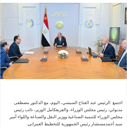
ر
س
ل
ب
ر
ي
د
ا
إ
ل
ك
ت
ر
و
ن
اجتمع
الرئيس
عبد
الفتاح
السيسي،
اليوم،
مع
الدكتور
مصطفى
ي
مدبولي،
رئيس
مجلس
الوزراء،
والفريق
كامل
الوزير،
نائب
رئيس
ا
مجلس
الوزراء
للتنمية
الصناعية
ووزير
النقل
والصناعة
واللواء
أمير
سيد
أحمد
مستشار
رئيس
الجمهورية
للتخطيط
العمراني
.