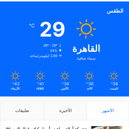
الطقس
29
℃
القاهرة
38º - 28º
54%
2.69 كيلومتر/ساعة
سماء صافية
43
41
39
38
38
℃
℃
℃
℃
℃
السبت
الأحد
الأثنين
الثلاثاء
الأربعاء
الأشهر
الأخيرة
تعليقات