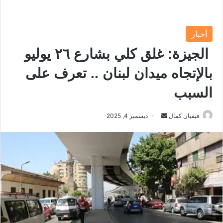
أخبار
الجيزة: غلق كلي بشارع ٢٦ يوليو
بالإتجاه ميدان لبنان .. تعرف على
السبب
فيفيان كمال
أ
ديسمبر 4, 2025
ر
س
ل
ب
ر
ي
د
ا