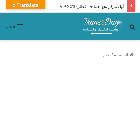
Translate »
أول مركز نجع حمادى..قطار 2010 VIP ـ Premium محافظات «القاهرة ـ أسوان»
بحث عن
القائمة
الرئيسية
/
أخبار