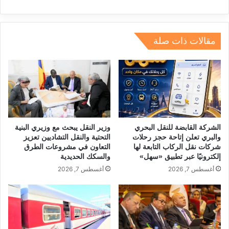
e
e
gr
a
s
l
e
dI
a
d
A
b
n
m
s
p
o
مقالات ذات صلة
p
o
k
الشركة القابضة للنقل البحري
وزير النقل يبحث مع وزيري البنية
والبري تعلن إتاحة حجز رحلات
التحتية والنقل التشاديين تعزيز
شركات نقل الركاب التابعة لها
التعاون في مشروعات الطرق
إلكترونيًا عبر تطبيق «سهل»
والسكك الحديدية
أغسطس 7, 2026
أغسطس 7, 2026