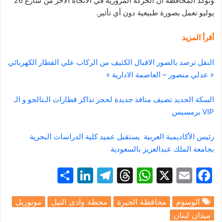
وتؤكد المحافظة أن الحركة المرورية في الاتجاه الآخر من شارع 26
يوليو تعمل بصورة طبيعية دون أي تأثير.
أقرأ المزيد
النقل ترصد بالصور الاقبال الكثيف من الركاب علي القطار الكهربائي
« عدلي منصور – العاصمة الادارية »
السكة الحديد تضيف منافذ جديدة لحجز تذاكر قطارات الـتالجو و الـ
VIP برمسيس
رئيس الأكاديمية العربية يستقبل عميد كلية الدراسات البحرية
بجامعة الملك عبدالعزيز بالسعودية
S
Li
T
T
W
X
E
F
h
n
el
hr
h
m
a
الوسوم
محافظة الجيزة
محطة وادى النيل
مونوريل
ar
k
e
e
at
ai
c
ميدان لبنان