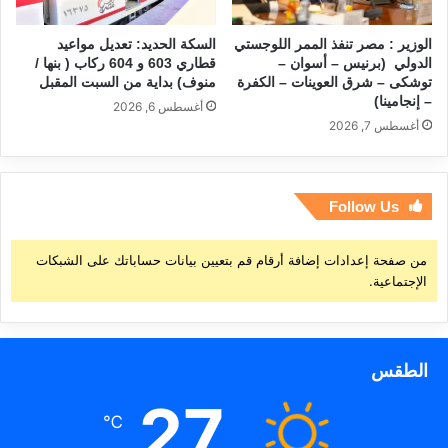
الوزير : مصر تنفذ الممر اللوجستي
السكة الحديد: تعديل مواعيد
الدولي (برنيس – أسوان –
قطاري 603 و 604 ركاب ( بنها /
توشكى – شرق العوينات – الكفرة
منوف) بداية من السبت المقبل
– إنجامينا)
أغسطس 6, 2026
أغسطس 7, 2026
Follow Us
من صفحة إعدادات إضافة أرقام قم بتعيين بيانات حساباتك على الشبكات
الإجتماعية.
الطقس
27
℃