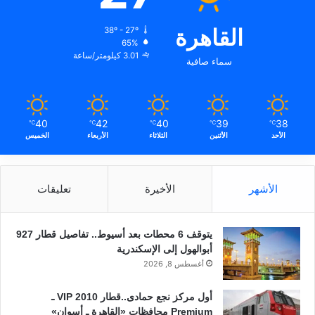
القاهرة
38º - 27º
65%
3.01 كيلومتر/ساعة
سماء صافية
40
42
40
39
38
℃
℃
℃
℃
℃
الأحد
الأثنين
الثلاثاء
الأربعاء
الخميس
الأشهر
الأخيرة
تعليقات
يتوقف 6 محطات بعد أسيوط.. تفاصيل قطار 927
أبوالهول إلى الإسكندرية
أغسطس 8, 2026
أول مركز نجع حمادى..قطار 2010 VIP ـ
Premium محافظات «القاهرة ـ أسوان»