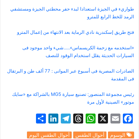
طواريء في الجيزة استعدادا لبدء حفر محطتي الجيزة ومستشفي
الرمد للخط الرابع للمترو
فتح طريق إسكندرية نادي الرماية بعد الانتهاء من إعمال المترو
«استخدمه مع زحمة الكريسماس»…..شيء واحد موجود فى
السيارات الحديثة يقلل استخدام الوقود للنصف
الصادرات المصرية فى أسبوع عبر الموانى : 77 ألف طن و البرتقال
فى المقدمة
رئيس مجموعة المنصور: تصنيع سيارة MG5 بالشراكة مع «سايك
موتور» الصينية لأول مرة
S
Li
T
T
W
X
E
F
h
n
el
hr
h
m
a
الوسوم
أحوال الطقس
أحوال الطقس اليوم
ar
k
e
e
at
ai
c