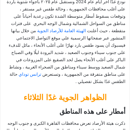
نودع غدًا اخر ايام عام 2024 ونستقبل عام ٢٠٢٥ بأجواء شتوية باردة
على أغلب محافظات الجمهورية ، وحالة طقس غير مستقر ،
وتوقعات بسقوط أمطار متوسطة الشدة تكون رعدية أحياناً على
مناطق من السواحل الشمالية وشمال الوجه البحري على فترات
متقطعة ، حيث أعلنت
الهيئة العامة للأرصاد الجوية
من خلال بيانها
المنشور عبر صفحاتها الرسمية علي موقع التواصل الاجتماعي
فيسبوك أن يسود طقس بارد نهارًا على أغلب الأنحاء ، مائل للدفء
على جنوب سيناء وجنوب الصعيد ، شديد البرودة ليلًا وفي الصباح
الباكر على أغلب الأنحاء يصل لحد الصقيع على المزروعات في
شمال الصعيد ووسط سيناء ومناطق من الصحراء الغربية ، ونشاط
على مناطق متفرقة من الجمهورية ، وتستعرض
ترانس توداي
حالة
الطقس غدًا بشكل تفصيلي .
الظواهر الجوية غدًا الثلاثاء
‎ذكرت هيئة الأرصاد تعرض محافظات القاهرة الكبرى و جنوب الوجه