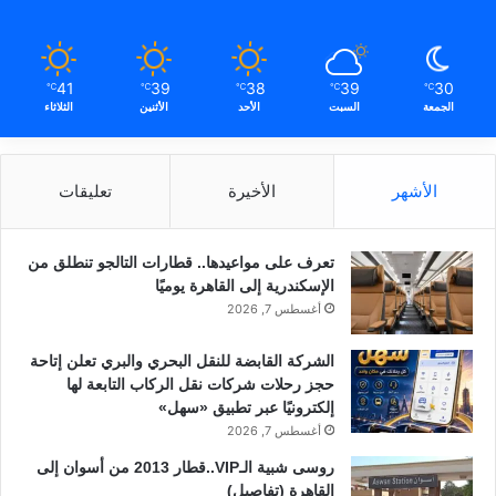
41
39
38
39
30
℃
℃
℃
℃
℃
الجمعة
السبت
الأحد
الأثنين
الثلاثاء
الأشهر
الأخيرة
تعليقات
تعرف على مواعيدها.. قطارات التالجو تنطلق من
الإسكندرية إلى القاهرة يوميًا
أغسطس 7, 2026
الشركة القابضة للنقل البحري والبري تعلن إتاحة
حجز رحلات شركات نقل الركاب التابعة لها
إلكترونيًا عبر تطبيق «سهل»
أغسطس 7, 2026
روسى شبية الـVIP..قطار 2013 من أسوان إلى
القاهرة (تفاصيل)