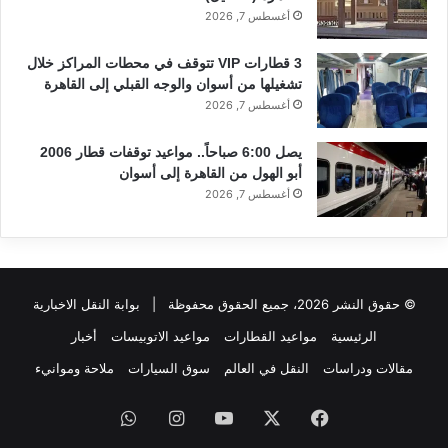
أغسطس 7, 2026
3 قطارات VIP تتوقف في محطات المراكز خلال
تشغيلها من أسوان والوجه القبلي إلى القاهرة
أغسطس 7, 2026
يصل 6:00 صباحاً.. مواعيد توقفات قطار 2006
أبو الهول من القاهرة إلى أسوان
أغسطس 7, 2026
© حقوق النشر 2026، جميع الحقوق محفوظة |
بوابة النقل الاخبارية
الرئيسية
مواعيد القطارات
مواعيد الاتوبيسات
أخبار
مقالات ودراسات
النقل في العالم
سوق السيارات
ملاحة وموانيء
فيسبوك
‫X
‫YouTube
انستقرام
واتساب