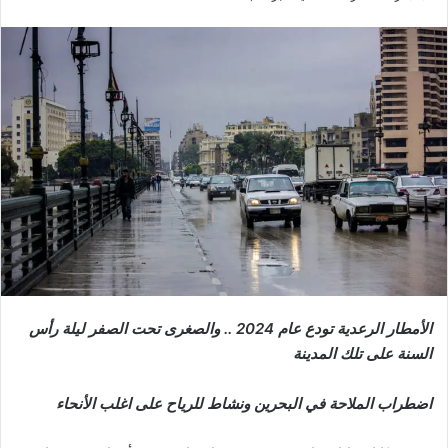
ر
س
ل
ب
ر
ي
د
ا
إ
ل
ك
ت
ر
الأمطار الرعدية تودع عام 2024 .. والصغرى تحت الصفر ليلة رأس
و
السنة على تلك المدينة
ن
ي
اضطراب الملاحة في البحرين ونشاط للرياح على اغلب الأنحاء
ا