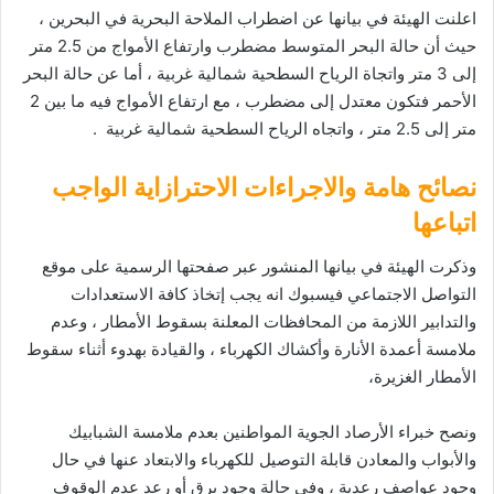
‎اعلنت الهيئة في بيانها عن اضطراب الملاحة البحرية في البحرين ،
حيث أن حالة البحر المتوسط مضطرب وارتفاع الأمواج من 2.5 متر
إلى 3 متر واتجاة الرياح السطحية شمالية غربية ، أما عن حالة البحر
الأحمر فتكون معتدل إلى مضطرب ، مع ارتفاع الأمواج فيه ما بين 2
متر إلى 2.5 متر ، واتجاه الرياح السطحية شمالية غربية .
نصائح هامة والاجراءات الاحترازاية الواجب
اتباعها
‎وذكرت الهيئة في بيانها المنشور عبر صفحتها الرسمية على موقع
التواصل الاجتماعي فيسبوك انه يجب إتخاذ كافة الاستعدادات
والتدابير اللازمة من المحافظات المعلنة بسقوط الأمطار ، وعدم
ملامسة أعمدة الأنارة وأكشاك الكهرباء ، والقيادة بهدوء أثناء سقوط
الأمطار الغزيرة،
‎ونصح خبراء الأرصاد الجوية المواطنين بعدم ملامسة الشبابيك
والأبواب والمعادن قابلة التوصيل للكهرباء والابتعاد عنها في حال
وجود عواصف رعدية ، وفي حالة وجود برق أو رعد عدم الوقوف