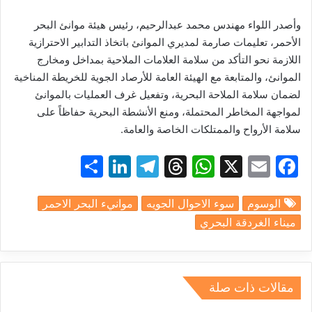
وأصدر اللواء مهندس محمد عبدالرحيم، رئيس هيئة موانئ البحر
الأحمر، تعليمات صارمة لمديري الموانئ باتخاذ التدابير الاحترازية
اللازمة نحو التأكد من سلامة العلامات الملاحية بمداخل ومخارج
الموانئ، والمتابعة مع الهيئة العامة للأرصاد الجوية للخريطة المناخية
لضمان سلامة الملاحة البحرية، وتفعيل غرف العمليات بالموانئ
لمواجهة المخاطر المحتملة، ومنع الأنشطة البحرية حفاظاً على
سلامة الأرواح والممتلكات الخاصة والعامة.
S
Li
T
T
W
X
E
F
h
n
el
hr
h
m
a
الوسوم
سوء الاحوال الجويه
موانيء البحر الاحمر
ar
k
e
e
at
ai
c
ميناء الغردقة البحري
e
e
gr
a
s
l
e
dI
a
d
A
b
n
m
s
p
o
مقالات ذات صلة
p
o