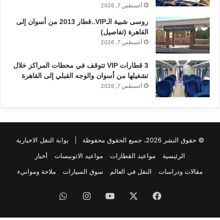
أغسطس 7, 2026
روسى شبية الـVIP..قطار 2013 من أسوان إلى
القاهرة (تفاصيل)
أغسطس 7, 2026
3 قطارات VIP تتوقف في محطات المراكز خلال
تشغيلها من أسوان والوجه القبلي إلى القاهرة
أغسطس 7, 2026
© حقوق النشر 2026، جميع الحقوق محفوظة |
بوابة النقل الاخبارية
الرئيسية
مواعيد القطارات
مواعيد الاتوبيسات
أخبار
مقالات ودراسات
النقل في العالم
سوق السيارات
ملاحة وموانيء
فيسبوك
‫X
‫YouTube
انستقرام
واتساب