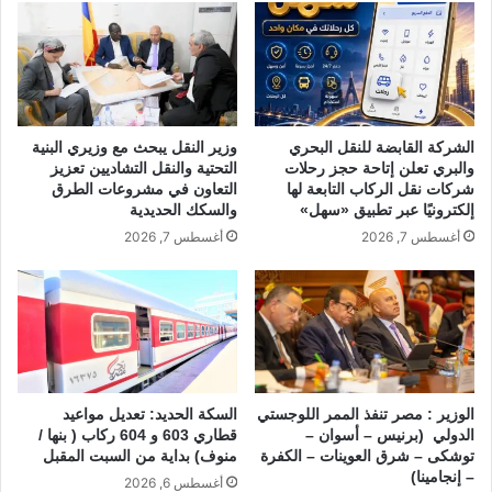
k
الشركة القابضة للنقل البحري
وزير النقل يبحث مع وزيري البنية
والبري تعلن إتاحة حجز رحلات
التحتية والنقل التشاديين تعزيز
شركات نقل الركاب التابعة لها
التعاون في مشروعات الطرق
إلكترونيًا عبر تطبيق «سهل»
والسكك الحديدية
أغسطس 7, 2026
أغسطس 7, 2026
الوزير : مصر تنفذ الممر اللوجستي
السكة الحديد: تعديل مواعيد
الدولي (برنيس – أسوان –
قطاري 603 و 604 ركاب ( بنها /
توشكى – شرق العوينات – الكفرة
منوف) بداية من السبت المقبل
– إنجامينا)
أغسطس 6, 2026