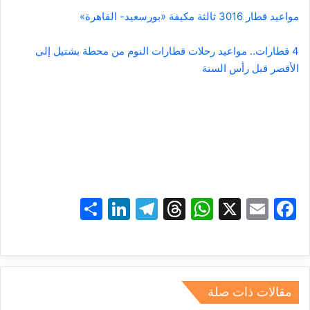
مواعيد قطار 3016 ثالثة مكيفة «بورسعيد- القاهرة»
4 قطارات.. مواعيد رحلات قطارات النوم من محطة بشتيل إلى
الأقصر قبل رأس السنة
S
Li
T
T
W
X
E
F
h
n
el
hr
h
m
a
ar
k
e
e
at
ai
c
e
e
gr
a
s
l
e
dI
a
d
A
b
مقالات ذات صلة