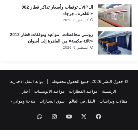
الـ VIP.. توقفات وأسعار تذاكر قطار 982
«القاهرة ـ جرجا»
أغسطس 6, 2026
روسي محافظات.. مواعيد وتوقفات قطار 2012
«ثالثة مكيفة» من القاهرة إلى أسوان
أغسطس 6, 2026
© حقوق النشر 2026، جميع الحقوق محفوظة |
بوابة النقل الاخبارية
الرئيسية
مواعيد القطارات
مواعيد الاتوبيسات
أخبار
مقالات ودراسات
النقل في العالم
سوق السيارات
ملاحة وموانيء
فيسبوك
‫X
‫YouTube
انستقرام
واتساب