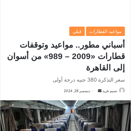
مواعيد القطارات
قبلي
أسباني مطور.. مواعيد وتوقفات
قطارات «2009 – 989» من أسوان
إلى القاهرة
سعر التذكرة 380 جنيه درجة أولى
نسيم فريد
أ
ديسمبر 28, 2024
ر
س
ل
ب
ر