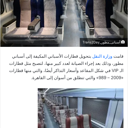
ي
د
ا
إ
ل
ك
أسبانى_مطور_Trans2Day
ت
ر
قامت
وزارة النقل
بتحويل قطارات الأسباني المكيفة إلى أسباني
و
مطور، وذلك بعد إجراء الصيانة لعدد كبير منها، لتصبح مثل قطارات
ن
الـ VIP في شكل المقاعد وأسعار التذاكر أيضًا، والتي منها قطارات
ي
«2009 – 989» والتي تنطلق من أسوان إلى القاهرة.
ا