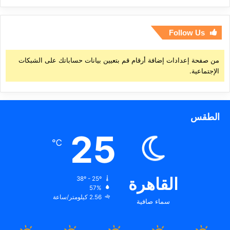
Follow Us
من صفحة إعدادات إضافة أرقام قم بتعيين بيانات حساباتك على الشبكات
الإجتماعية.
الطقس
25
℃
القاهرة
38º - 25º
57%
2.56 كيلومتر/ساعة
سماء صافية